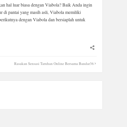
an hal luar biasa dengan Viabola? Baik Anda ingin
 di pantai yang masih asli, Viabola memiliki
erikutnya dengan Viabola dan bersiaplah untuk
Rasakan Sensasi Taruhan Online Bersama Bandar36