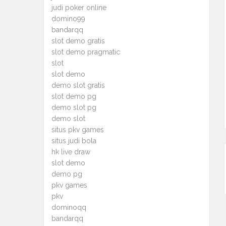
judi poker online
domino99
bandarqq
slot demo gratis
slot demo pragmatic
slot
slot demo
demo slot gratis
slot demo pg
demo slot pg
demo slot
situs pkv games
situs judi bola
hk live draw
slot demo
demo pg
pkv games
pkv
dominoqq
bandarqq