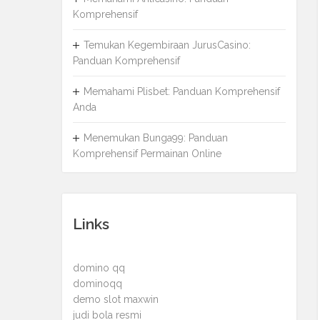
Komprehensif
Temukan Kegembiraan JurusCasino:
Panduan Komprehensif
Memahami Plisbet: Panduan Komprehensif
Anda
Menemukan Bunga99: Panduan
Komprehensif Permainan Online
Links
domino qq
dominoqq
demo slot maxwin
judi bola resmi