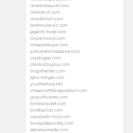
reverbnewyork.com
skinmerch.com
usvisaforum.com
bestmovierulz.com
jagalchi-trade.com
loopersound.com
minapenelope.com
justicereformalliance.com
cryptoglax.com
ohiohobbyplus.com
bogothemes.com
ajino-mingei.com
yourfreehost.info
cheapnorthfacejacketsm.com
gurjoshhomes.com
tombradydiet.com
bonthaiclub.com
casusbelli-mod.com
bookplatesociety.com
lebnewsmedia.com