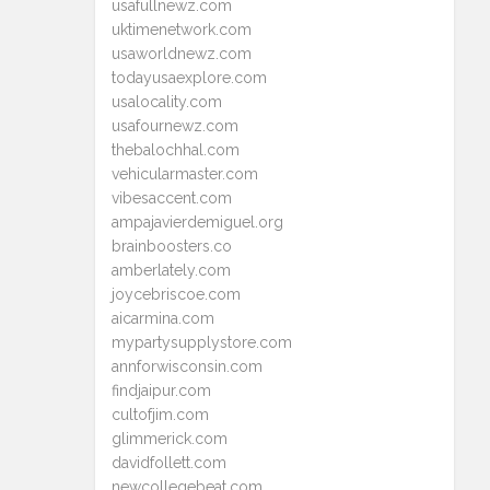
usafullnewz.com
uktimenetwork.com
usaworldnewz.com
todayusaexplore.com
usalocality.com
usafournewz.com
thebalochhal.com
vehicularmaster.com
vibesaccent.com
ampajavierdemiguel.org
brainboosters.co
amberlately.com
joycebriscoe.com
aicarmina.com
mypartysupplystore.com
annforwisconsin.com
findjaipur.com
cultofjim.com
glimmerick.com
davidfollett.com
newcollegebeat.com