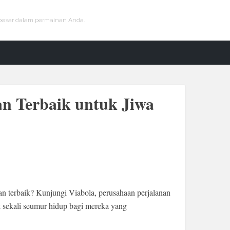
g besar dalam permainan Anda.
an Terbaik untuk Jiwa
n terbaik? Kunjungi Viabola, perusahaan perjalanan
k sekali seumur hidup bagi mereka yang