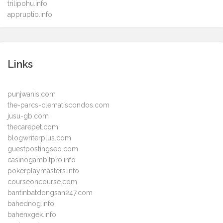
trilipohu.info
appruptio.info
Links
punjwanis.com
the-parcs-clematiscondos.com
jusu-gb.com
thecarepet.com
blogwriterplus.com
guestpostingseo.com
casinogambitpro.info
pokerplaymasters.info
courseoncourse.com
bantinbatdongsan247.com
bahednog.info
bahenxgek.info