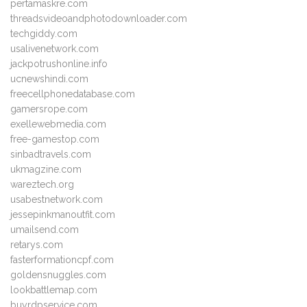
pertamaskre.com
threadsvideoandphotodownloader.com
techgiddy.com
usalivenetwork.com
jackpotrushonline.info
ucnewshindi.com
freecellphonedatabase.com
gamersrope.com
exellewebmedia.com
free-gamestop.com
sinbadtravels.com
ukmagzine.com
wareztech.org
usabestnetwork.com
jessepinkmanoutfit.com
umailsend.com
retarys.com
fasterformationcpf.com
goldensnuggles.com
lookbattlemap.com
buyrdpservice.com