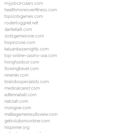
myjobcirculars.com
healthmoreoverfitness.com
topslotxgames.com
routerloggnet.net
dantella6.com
slotsgamesone.com
hispinzone.com
kalyanbazarnights.com
top-online-casino-usa.com
honghuidoor.com
flowingtravel.com
nineniki.com
brandiospecialists.com
medicalcare7.com
adtennaball.com
nabzah.com
mongive.com
matkagameresultsview.com
getsolutionsonline.com
hispinner.org