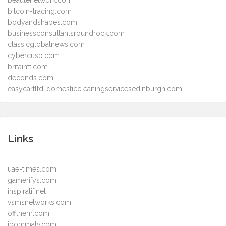
bitcoin-tracing.com
bodyandshapes.com
businessconsultantsroundrock.com
classicglobalnews.com
cybercusp.com
britaintt.com
deconds.com
easycartltd-domesticcleaningservicesedinburgh.com
Links
uae-times.com
gamerifys.com
inspiratif.net
vsmsnetworks.com
offthem.com
ibommatv.com