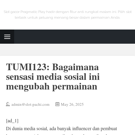
Slot gacor Pragmatic Play hadir dengan fitur anti rungkat malam ini. Pilih slot
terbaik untuk peluang menang besar dalam permainan Anda.
TUMI123: Bagaimana
sensasi media sosial ini
mengubah permainan
admin@slot-pachi.com
May 26, 2025
[ad_1]
Di dunia media sosial, ada banyak influencer dan pembuat