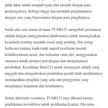
tidak takut untuk menjadi nyata dan mentah dengan para
pendengarnya, berbagi tinggi dan terendah perjalanannya
dengan cara yang beresonansi dengan para pengikutnya.
Salah satu cara utama di mana TUMI123 mengubah permainan
adalah dengan menggunakan platformnya untuk meningkatkan
kesadaran tentang masalah sosial yang penting. Dia sering
berbicara tentang topik-topik seperti kesehatan mental,
ketidaksetaraan rasial, dan kekuatan cinta-diri, menggunakan
suaranya untuk memicu percakapan dan menginspirasi
perubahan. Kesediaan Tumi123 untuk menangani subjek yang
tangguh dan mengadvokasi perubahan positif telah membuatnya
mendapatkan pengikut yang setia dari penggemar yang
menghargai kejujuran dan keasliannya.
Selain aktivisme sosialnya, TUMI123 juga dikenal karena
pendekatan inovatifnya untuk pembuatan konten. Dia terus -