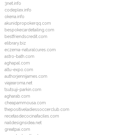
3net.info
codeplex.info
okena.info
akunidpropokerqq.com
bespokecardetailing.com
bestfriendscredit.com
elibrary.biz
eczema-naturalcures.com
astro-bath.com
aghapal.com
altu-expo.com
authorjennijames.com
viajearoma.net
tsutsuji-parkin.com
agharab.com
cheapammousa.com
thepositiveladiessoccerclub.com
recetasdecocinafaciles.com
naildesignsidea.net
greatpai.com