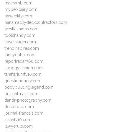
macramb.com
mypet-diary.com
oxweekly.com
panamacitydeckcontractors.com
westfashions.com
toolshandy.com
travelstager.com
trendinspires.com
rannyephul.com
reportradar360.com
swaggyfashion.com
taraftariumtv10.com
questionquery.com
bodybuildinglegend.com
brilliant-nails.com
dandr-photography.com
dokteroce.com
journal-francais.com
justintv10.com
lawyerule.com