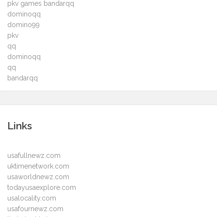
pkv games bandarqq
dominoqq
domino99
pkv
qq
dominoqq
qq
bandarqq
Links
usafullnewz.com
uktimenetwork.com
usaworldnewz.com
todayusaexplore.com
usalocality.com
usafournewz.com