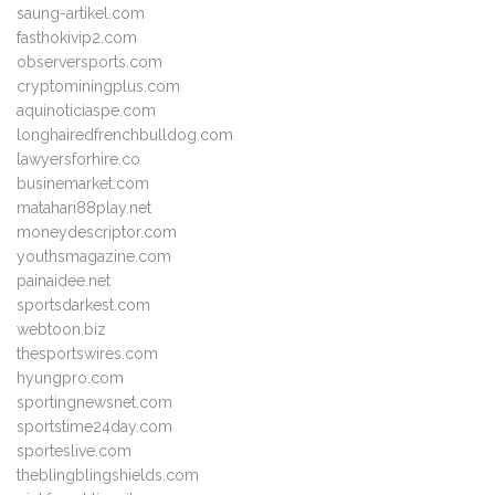
saung-artikel.com
fasthokivip2.com
observersports.com
cryptominingplus.com
aquinoticiaspe.com
longhairedfrenchbulldog.com
lawyersforhire.co
businemarket.com
matahari88play.net
moneydescriptor.com
youthsmagazine.com
painaidee.net
sportsdarkest.com
webtoon.biz
thesportswires.com
hyungpro.com
sportingnewsnet.com
sportstime24day.com
sporteslive.com
theblingblingshields.com