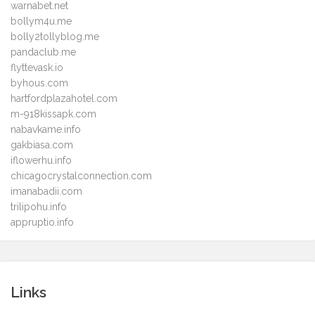
warnabet.net
bollym4u.me
bolly2tollyblog.me
pandaclub.me
flyttevask.io
byhous.com
hartfordplazahotel.com
m-918kissapk.com
nabavkame.info
gakbiasa.com
iflowerhu.info
chicagocrystalconnection.com
imanabadii.com
trilipohu.info
appruptio.info
Links