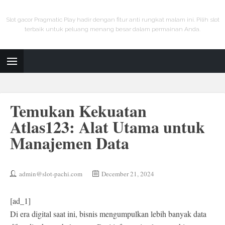
Slot gacor Pragmatic Play hadir dengan fitur anti rungkat malam ini. Pilih slot
terbaik untuk peluang menang besar dalam permainan Anda.
Temukan Kekuatan
Atlas123: Alat Utama untuk
Manajemen Data
admin@slot-pachi.com
December 21, 2024
[ad_1]
Di era digital saat ini, bisnis mengumpulkan lebih banyak data