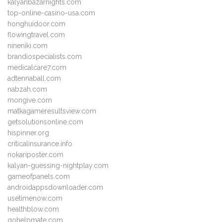
kalyanbazarnights.com
top-online-casino-usa.com
honghuidoor.com
flowingtravel.com
nineniki.com
brandiospecialists.com
medicalcare7.com
adtennaball.com
nabzah.com
mongive.com
matkagameresultsview.com
getsolutionsonline.com
hispinner.org
criticalinsurance.info
nokariposter.com
kalyan-guessing-nightplay.com
gameofpanels.com
androidappsdownloader.com
usetimenow.com
healthblow.com
gohelpmate.com