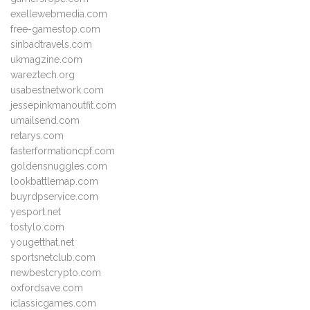
exellewebmedia.com
free-gamestop.com
sinbadtravels.com
ukmagzine.com
wareztech.org
usabestnetwork.com
jessepinkmanoutfit.com
umailsend.com
retarys.com
fasterformationcpf.com
goldensnuggles.com
lookbattlemap.com
buyrdpservice.com
yesport.net
tostylo.com
yougetthat.net
sportsnetclub.com
newbestcrypto.com
oxfordsave.com
iclassicgames.com