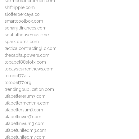
sexmedicineformen.com
shiftripple.com
slotterpercaya.co
smartcoolbox.com
sohanjitfinances.com
soulfulhousemusic.net
sparklooms.com
tacticalcontractingllc.com
thecapitalpowers.com
tobabet88slot3.com
todayscurrentnews.com
totobet77.asia
totobet77.org
trendingpublication.com
ufabettererum3.com
ufabettermentm4.com
ufabettersum7.com
ufabettinwm7.com
ufabettinwum3.com
ufabetunitedm3.com
ufabetunitedm7.com