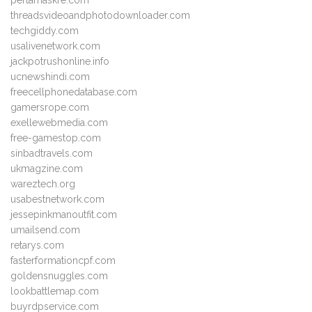
pertamaskre.com
threadsvideoandphotodownloader.com
techgiddy.com
usalivenetwork.com
jackpotrushonline.info
ucnewshindi.com
freecellphonedatabase.com
gamersrope.com
exellewebmedia.com
free-gamestop.com
sinbadtravels.com
ukmagzine.com
wareztech.org
usabestnetwork.com
jessepinkmanoutfit.com
umailsend.com
retarys.com
fasterformationcpf.com
goldensnuggles.com
lookbattlemap.com
buyrdpservice.com