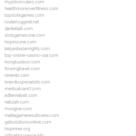
myjobcirculars.com
healthmoreoverfitness.com
topslotxgames.com
routerloggnet.net
dantella6.com
slotsgamesone.com
hispinzone.com
kalyanbazarnights.com
top-online-casino-usa.com
honghuidoor.com
flowingtravel.com
nineniki.com
brandiospecialists.com
medicalcare7.com
adtennaball.com
nabzah.com
mongive.com
matkagameresultsview.com
getsolutionsonline.com
hispinner.org
criticalinsurance.info