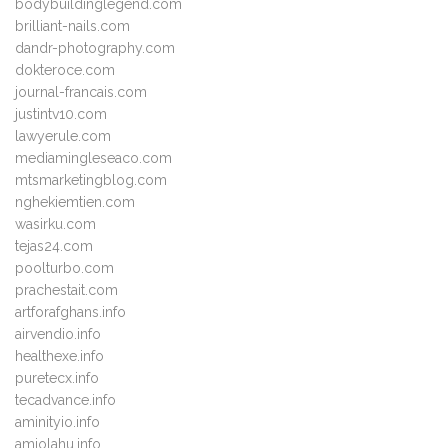
bodybuildinglegend.com
brilliant-nails.com
dandr-photography.com
dokteroce.com
journal-francais.com
justintv10.com
lawyerule.com
mediamingleseaco.com
mtsmarketingblog.com
nghekiemtien.com
wasirku.com
tejas24.com
poolturbo.com
prachestait.com
artforafghans.info
airvendio.info
healthexe.info
puretecx.info
tecadvance.info
aminityio.info
amiolahu.info