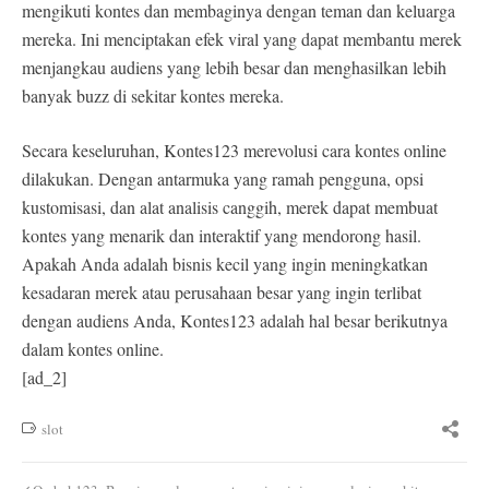
mengikuti kontes dan membaginya dengan teman dan keluarga
mereka. Ini menciptakan efek viral yang dapat membantu merek
menjangkau audiens yang lebih besar dan menghasilkan lebih
banyak buzz di sekitar kontes mereka.
Secara keseluruhan, Kontes123 merevolusi cara kontes online
dilakukan. Dengan antarmuka yang ramah pengguna, opsi
kustomisasi, dan alat analisis canggih, merek dapat membuat
kontes yang menarik dan interaktif yang mendorong hasil.
Apakah Anda adalah bisnis kecil yang ingin meningkatkan
kesadaran merek atau perusahaan besar yang ingin terlibat
dengan audiens Anda, Kontes123 adalah hal besar berikutnya
dalam kontes online.
[ad_2]
slot
Post