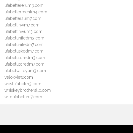
ufabettererum3.com
ufabettermentm4.com
ufabettersum7.com
ufabettinwm7.com
ufabettinwum3.com
ufabetunitedm3.com
ufabetunitedm7.com
ufabetuskedm7.com
ufabetutoredm3.com
ufabetutoredm7.com
ufabetvalleyum3.com
veloxview.com
westufabetm3.com
whiskeybrothersllc.com
wildufabetum7.com