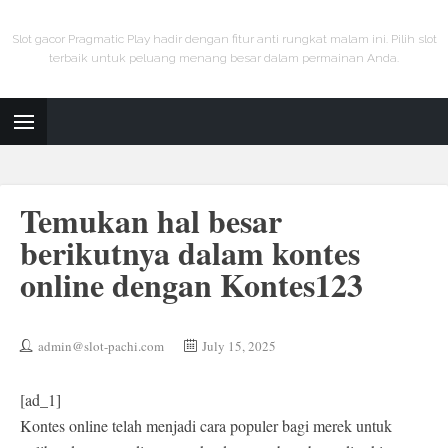
Slot gacor Pragmatic Play hadir dengan fitur anti rungkat malam ini. Pilih slot
terbaik untuk peluang menang besar dalam permainan Anda.
Temukan hal besar
berikutnya dalam kontes
online dengan Kontes123
admin@slot-pachi.com
July 15, 2025
[ad_1]
Kontes online telah menjadi cara populer bagi merek untuk