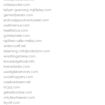
nokariposter.com
kalyan-guessing-nightplay.com
gameofpanels.com
androidappsdownloader.com
usetimenow.com
healthblow.com
gohelpmate.com
rajdhani-satta-matka.com
writerscraft.net
elearning-childprotection.com
wrestling4mena.com
knowledgeforall.info
brand2lastio.com
usadigitalservices.com
socialhoppers.com
creativedream.net
n2315.com
getwebonline.com
onlyfansheaven.com
lky08.com