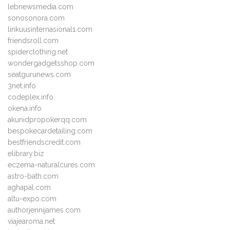
lebnewsmedia.com
sonosonora.com
linkuusinternasional1.com
friendsroll.com
spiderclothing.net
wondergadgetsshop.com
seatgurunews.com
3net.info
codeplex.info
okena.info
akunidpropokerqq.com
bespokecardetailing.com
bestfriendscredit.com
elibrary.biz
eczema-naturalcures.com
astro-bath.com
aghapal.com
altu-expo.com
authorjennijames.com
viajearoma.net