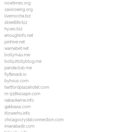
nowtimes.org
casinoeing.org
livemocha.biz
streetlife.biz
hyves.biz
enoughinfo.net
pinhive.net
warnabet.net
bollym4u.me
bolly2tollyblog.me
pandaclub.me
flyttevask.io
byhous.com
hartfordplazahotel.com
m-918kissapk.com
nabavkame.info
gakbiasa.com
iflowerhu.info
chicagocrystalconnection.com
imanabadii.com