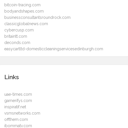
bitcoin-tracing.com
bodyandshapes.com
businessconsultantsroundrock.com
classicglobalnews.com
cybercusp.com
britaintt.com
deconds.com
easycartltd-domesticcleaningservicesedinburgh.com
Links
uae-times.com
gamerifys.com
inspiratif.net
vsmsnetworks.com
offthem.com
ibommatv.com