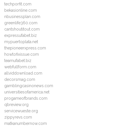
techporfit.com
bekasionline.com
nbusinessplan.com
greenlife360.com
cantshoutitout.com
expressufabet.biz
mypuertoplata.net
thepioneerxpress.com
howtofixissue.com
teamufabet.biz
webfullform.com
allviddownload.com
decorsmag.com
gamblingcasinonews.com
universitiesofamerica.net
progameofbrands.com
qbreview.org
servicewueste.org
zippyrevs.com
matkanumbernow.com