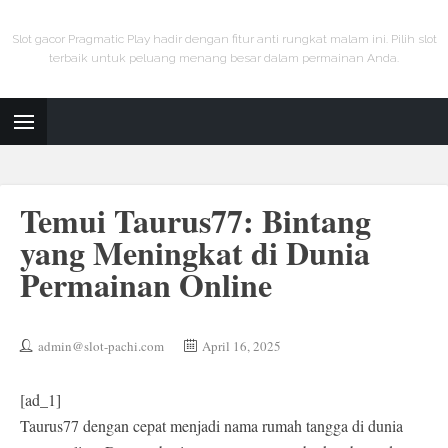
Slot gacor Pragmatic Play hadir dengan fitur anti rungkat malam ini. Pilih slot
terbaik untuk peluang menang besar dalam permainan Anda.
Temui Taurus77: Bintang
yang Meningkat di Dunia
Permainan Online
admin@slot-pachi.com
April 16, 2025
[ad_1]
Taurus77 dengan cepat menjadi nama rumah tangga di dunia