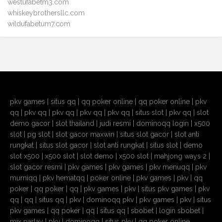
westufabetm3.com
whiskeybrothersllc.com
wildufabetum7.com
pkv games
|
situs qq
|
qq poker online
|
qq poker online
|
pkv
qq
|
pkv qq
|
pkv qq
|
pkv qq
|
pkv qq
|
situs slot
|
pkv qq
|
slot
demo gacor
|
slot thailand
|
judi resmi
|
dominoqq login
|
x500
slot
|
pg slot
|
slot gacor maxwin
|
situs slot gacor
|
slot anti
rungkat
|
situs slot gacor
|
slot anti rungkat
|
situs slot
|
demo
slot x500
|
x500 slot
|
slot demo
|
x500 slot
|
mahjong ways 2
|
slot gacor resmi
|
pkv games
|
pkv games
|
pkv menuqq
|
pkv
murniqq
|
pkv hematqq
|
poker online
|
pkv games
|
pkv
|
qq
poker
|
qq poker
|
qq
|
pkv games
|
pkv
|
situs pkv games
|
pkv
qq
|
qq
|
situs qq
|
pkv
|
dominoqq pkv
|
pkv games
|
pkv
|
situs
pkv games
|
qq poker
|
qq
|
situs qq
|
sbobet
|
login sbobet
|
mix parlay
|
pkv
|
dominoqq
|
situs pkv
|
qq poker online