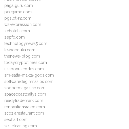
pagalguru.com
pcegame.com
pgslot-r2.com
ws-expression.com
zchotels.com
zepfo.com
technologynews5.com
teknoeduka.com
thenews-blog.com
todaycryptotimes.com
usabonuscodes.com
sm-satta-makta-gods.com
softwaredegimnasios.com
soopermagazine.com
spacecoastdailys.com
readytrademark.com
renovationsrated.com
scoziarestaurant.com
seohart.com
set-cleaning.com