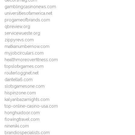
decorsmag.com
gamblingcasinonews.com
universitiesofamerica.net
progameofbrands.com
qbreview.org
servicewueste.org
zippyrevs.com
matkanumbernow.com
myjobcirculars.com
healthmoreoverfitness.com
topslotxgames.com
routerloggnet.net
dantella6.com
slotsgamesone.com
hispinzone.com
kalyanbazarnights.com
top-online-casino-usa.com
honghuidoor.com
flowingtravel.com
nineniki.com
brandiospecialists.com