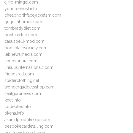
ajino-mingei.com
yourfreehost.info
cheapnorthfacejacketsm.com
gurjoshhomes.com
tombradydiet.com
bonthaiclub.com
casusbelli-mod.com
bookplatesociety.com
lebnewsmedia.com
sonosonora.com
linkuusinternasional1.com
friendsroll.com
spiderclothing.net
wondergadgetsshop.com
seatgurunews.com
3net.info
codeplex.info
okena.info
akunidpropokerqq.com
bespokecardetailing.com
bestfriendscredit.com