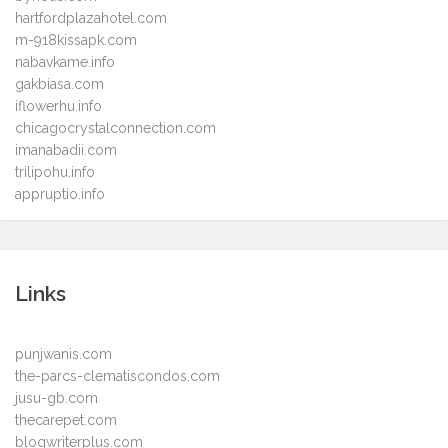
hartfordplazahotel.com
m-918kissapk.com
nabavkame.info
gakbiasa.com
iflowerhu.info
chicagocrystalconnection.com
imanabadii.com
trilipohu.info
appruptio.info
Links
punjwanis.com
the-parcs-clematiscondos.com
jusu-gb.com
thecarepet.com
blogwriterplus.com