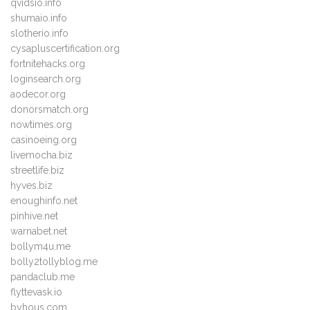
qvidsio.info
shumaio.info
slotherio.info
cysapluscertification.org
fortnitehacks.org
loginsearch.org
aodecor.org
donorsmatch.org
nowtimes.org
casinoeing.org
livemocha.biz
streetlife.biz
hyves.biz
enoughinfo.net
pinhive.net
warnabet.net
bollym4u.me
bolly2tollyblog.me
pandaclub.me
flyttevask.io
byhous.com