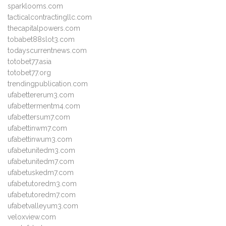
sparklooms.com
tacticalcontractingllc.com
thecapitalpowers.com
tobabet88slot3.com
todayscurrentnews.com
totobet77.asia
totobet77.org
trendingpublication.com
ufabettererum3.com
ufabettermentm4.com
ufabettersum7.com
ufabettinwm7.com
ufabettinwum3.com
ufabetunitedm3.com
ufabetunitedm7.com
ufabetuskedm7.com
ufabetutoredm3.com
ufabetutoredm7.com
ufabetvalleyum3.com
veloxview.com