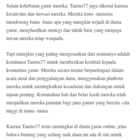
Selain kehebatan game mereka, Taurus77 juga dikenal karena
kreativitas dan inovasi mereka. Mereka terus -menerus
mendorong batas -batas apa yang mungkin terjadi di dunia
game, menghasilkan strategi dan taktik baru yang menjaga
lawan mereka tetap waspada.
Tapi mungkin yang paling mengesankan dari semuanya adalah
komitmen Taurus77 untuk memberikan kembali kepada
komunitas game. Mereka secara teratur berpartisipasi dalam
acara amal dan penggalangan dana, menggunakan platform
mereka untuk meningkatkan kesadaran dan dukungan untuk
tujuan penting. Kemurahan hati dan belas kasih mereka telah
menjadikan mereka panutan bagi para gamer yang bercita -cita
tinggi di mana -mana.
Karena Taurus77 terus meningkat di dunia game online, jelas
bahwa bintang yang sedang naik daun ini ada di sini untuk