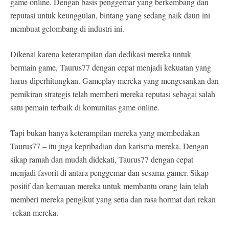
game online. Dengan basis penggemar yang berkembang dan
reputasi untuk keunggulan, bintang yang sedang naik daun ini
membuat gelombang di industri ini.
Dikenal karena keterampilan dan dedikasi mereka untuk
bermain game, Taurus77 dengan cepat menjadi kekuatan yang
harus diperhitungkan. Gameplay mereka yang mengesankan dan
pemikiran strategis telah memberi mereka reputasi sebagai salah
satu pemain terbaik di komunitas game online.
Tapi bukan hanya keterampilan mereka yang membedakan
Taurus77 – itu juga kepribadian dan karisma mereka. Dengan
sikap ramah dan mudah didekati, Taurus77 dengan cepat
menjadi favorit di antara penggemar dan sesama gamer. Sikap
positif dan kemauan mereka untuk membantu orang lain telah
memberi mereka pengikut yang setia dan rasa hormat dari rekan
-rekan mereka.