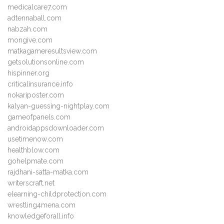
medicalcare7.com
adtennaball.com
nabzah.com
mongive.com
matkagameresultsview.com
getsolutionsonline.com
hispinner.org
criticalinsurance.info
nokariposter.com
kalyan-guessing-nightplay.com
gameofpanels.com
androidappsdownloader.com
usetimenow.com
healthblow.com
gohelpmate.com
rajdhani-satta-matka.com
writerscraft.net
elearning-childprotection.com
wrestling4mena.com
knowledgeforall.info