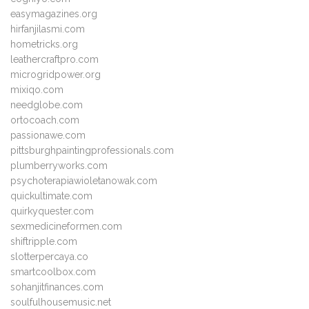
easymagazines.org
hirfanjilasmi.com
hometricks.org
leathercraftpro.com
microgridpower.org
mixiqo.com
needglobe.com
ortocoach.com
passionawe.com
pittsburghpaintingprofessionals.com
plumberryworks.com
psychoterapiawioletanowak.com
quickultimate.com
quirkyquester.com
sexmedicineformen.com
shiftripple.com
slotterpercaya.co
smartcoolbox.com
sohanjitfinances.com
soulfulhousemusic.net