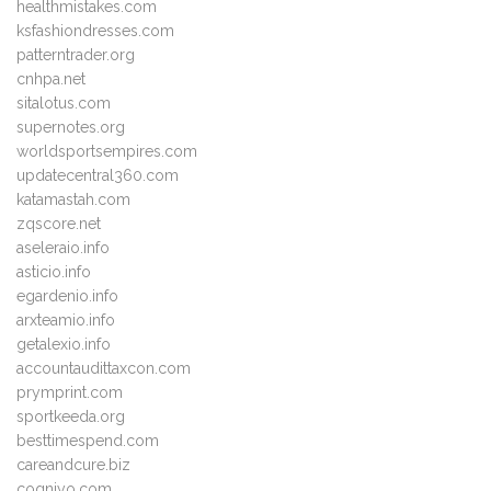
healthmistakes.com
ksfashiondresses.com
patterntrader.org
cnhpa.net
sitalotus.com
supernotes.org
worldsportsempires.com
updatecentral360.com
katamastah.com
zqscore.net
aseleraio.info
asticio.info
egardenio.info
arxteamio.info
getalexio.info
accountaudittaxcon.com
prymprint.com
sportkeeda.org
besttimespend.com
careandcure.biz
cogniyo.com