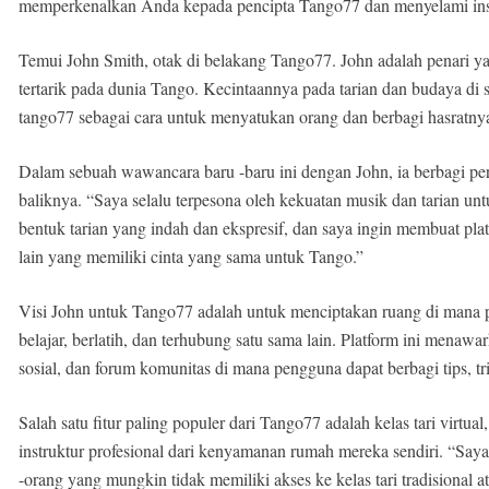
memperkenalkan Anda kepada pencipta Tango77 dan menyelami inspi
Temui John Smith, otak di belakang Tango77. John adalah penari y
tertarik pada dunia Tango. Kecintaannya pada tarian dan budaya di 
tango77 sebagai cara untuk menyatukan orang dan berbagi hasratnya
Dalam sebuah wawancara baru -baru ini dengan John, ia berbagi pe
baliknya. “Saya selalu terpesona oleh kekuatan musik dan tarian u
bentuk tarian yang indah dan ekspresif, dan saya ingin membuat pl
lain yang memiliki cinta yang sama untuk Tango.”
Visi John untuk Tango77 adalah untuk menciptakan ruang di mana pe
belajar, berlatih, dan terhubung satu sama lain. Platform ini menawark
sosial, dan forum komunitas di mana pengguna dapat berbagi tips, tr
Salah satu fitur paling populer dari Tango77 adalah kelas tari virt
instruktur profesional dari kenyamanan rumah mereka sendiri. “Say
-orang yang mungkin tidak memiliki akses ke kelas tari tradisional