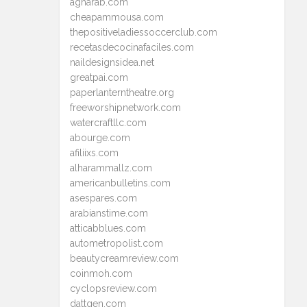
agharab.com
cheapammousa.com
thepositiveladiessoccerclub.com
recetasdecocinafaciles.com
naildesignsidea.net
greatpai.com
paperlanterntheatre.org
freeworshipnetwork.com
watercraftllc.com
abourge.com
afiliixs.com
alharammallz.com
americanbulletins.com
asespares.com
arabianstime.com
atticabblues.com
autometropolist.com
beautycreamreview.com
coinmoh.com
cyclopsreview.com
dattgen.com