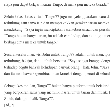
siapa pun dapat belajar menari Tango, di mana pun mereka berada.”
Selain kelas -kelas virtual, Tango77 juga menyelenggarakan acara 
terhubung satu sama lain dan mempraktikkan gerakan tarian mere
mendukung. “Saya ingin menciptakan rasa kebersamaan dan persaha
“Tango bukan hanya tarian, itu adalah cara hidup, dan aku ingin m
berbagi cinta mereka untuk tango.”
Secara keseluruhan, visi John untuk Tango77 adalah untuk mencipta
terhubung, belajar, dan tumbuh bersama. “Saya sangat bangga den
terhadap begitu banyak kehidupan banyak orang,” kata John. “Say
dan itu membawa kegembiraan dan koneksi dengan penari di seluruh
Sebagai kesimpulan, Tango77 bukan hanya platform untuk belajar da
yang berpikiran sama yang memiliki hasrat untuk tarian dan musik. D
Smith, dalang di balik Tango77.
[ad_2]