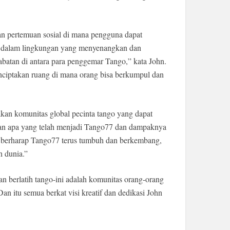
dan pertemuan sosial di mana pengguna dapat
ka dalam lingkungan yang menyenangkan dan
batan di antara para penggemar Tango,” kata John.
enciptakan ruang di mana orang bisa berkumpul dan
kan komunitas global pecinta tango yang dapat
gan apa yang telah menjadi Tango77 dan dampaknya
a berharap Tango77 terus tumbuh dan berkembang,
 dunia.”
n berlatih tango-ini adalah komunitas orang-orang
an itu semua berkat visi kreatif dan dedikasi John