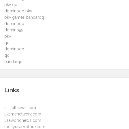
pkv qq
dominoqq pkv
pkv games bandarqq
dominoqq
domino99
pkv
qq
dominoqq
qq
bandarqq
Links
usafullnewz.com
uktimenetwork.com
usaworldnewz.com
todayusaexplore.com