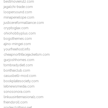
bestmovierulz.com
jagalchi-trade.com
loopersound.com
minapenelope.com
justicereformalliance.com
cryptoglax.com
ohiohobbyplus.com
bogothemes.com
ajino-mingei.com
yourfreehost.info
cheapnorthfacejacketsm.com
gurjoshhomes.com
tombradydiet.com
bonthaiclub.com
casusbelli-mod.com
bookplatesociety.com
lebnewsmedia.com
sonosonora.com
linkuusinternasional1.com
friendsroll.com
spiderclothing.net