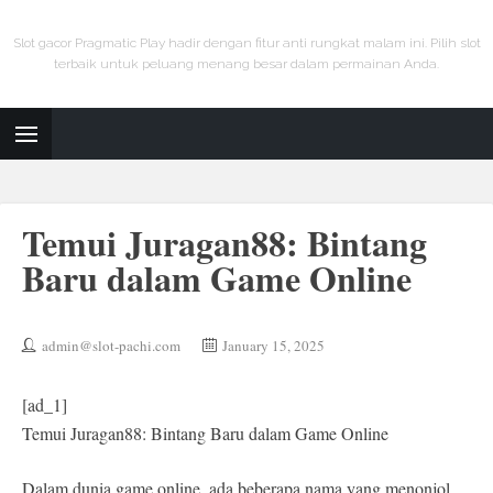
Slot gacor Pragmatic Play hadir dengan fitur anti rungkat malam ini. Pilih slot
terbaik untuk peluang menang besar dalam permainan Anda.
Temui Juragan88: Bintang
Baru dalam Game Online
admin@slot-pachi.com
January 15, 2025
[ad_1]
Temui Juragan88: Bintang Baru dalam Game Online
Dalam dunia game online, ada beberapa nama yang menonjol