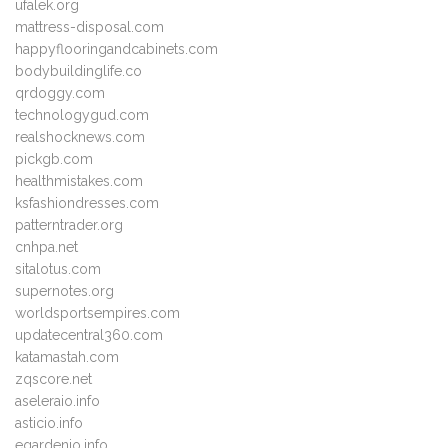
ufalek.org
mattress-disposal.com
happyflooringandcabinets.com
bodybuildinglife.co
qrdoggy.com
technologygud.com
realshocknews.com
pickgb.com
healthmistakes.com
ksfashiondresses.com
patterntrader.org
cnhpa.net
sitalotus.com
supernotes.org
worldsportsempires.com
updatecentral360.com
katamastah.com
zqscore.net
aseleraio.info
asticio.info
egardenio.info