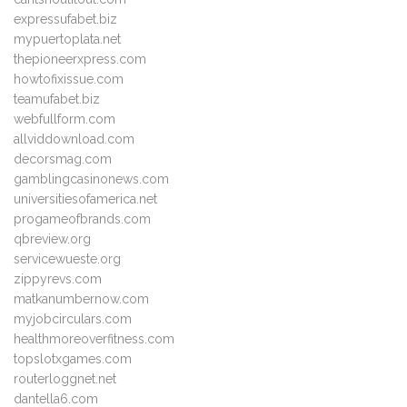
expressufabet.biz
mypuertoplata.net
thepioneerxpress.com
howtofixissue.com
teamufabet.biz
webfullform.com
allviddownload.com
decorsmag.com
gamblingcasinonews.com
universitiesofamerica.net
progameofbrands.com
qbreview.org
servicewueste.org
zippyrevs.com
matkanumbernow.com
myjobcirculars.com
healthmoreoverfitness.com
topslotxgames.com
routerloggnet.net
dantella6.com