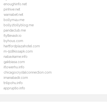
enoughinfo.net
pinhive.net
warnabet.net
bollym4u.me
bolly2tollyblog.me
pandaclub.me
flyttevask.io
byhous.com
hartfordplazahotel.com
m-918kissapk.com
nabavkame.info
gakbiasa.com
iflowerhu.info
chicagocrystalconnection.com
imanabadii.com
trilipohu.info
appruptio.info