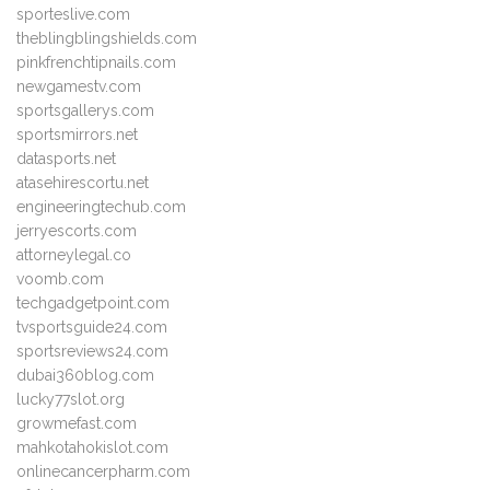
sporteslive.com
theblingblingshields.com
pinkfrenchtipnails.com
newgamestv.com
sportsgallerys.com
sportsmirrors.net
datasports.net
atasehirescortu.net
engineeringtechub.com
jerryescorts.com
attorneylegal.co
voomb.com
techgadgetpoint.com
tvsportsguide24.com
sportsreviews24.com
dubai360blog.com
lucky77slot.org
growmefast.com
mahkotahokislot.com
onlinecancerpharm.com