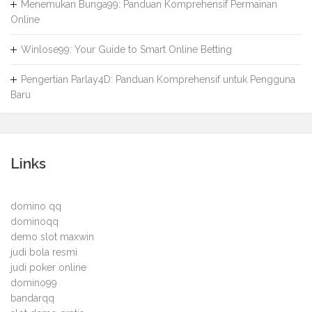
Menemukan Bunga99: Panduan Komprehensif Permainan
Online
Winlose99: Your Guide to Smart Online Betting
Pengertian Parlay4D: Panduan Komprehensif untuk Pengguna
Baru
Links
domino qq
dominoqq
demo slot maxwin
judi bola resmi
judi poker online
domino99
bandarqq