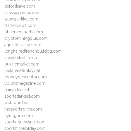
oxfordsave.com
iclassicgames.com
saung-artikel.com
fasthokivip2.com
observersports.com
cryptominingplus.com
aquinoticiaspe.com
longhairedfrenchbulldog.com
lawyersforhire.co
businemarket.com
matahari88play.net
moneydescriptor.com
youthsmagazine.com
painaidee.net
sportsdarkest.com
webtoon.biz
thesportswires.com
hyungpro.com
sportingnewsnet.com
sportstime24day.com