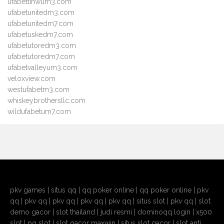
ufabettinwum3.com
ufabetunitedm3.com
ufabetunitedm7.com
ufabetuskedm7.com
ufabetutoredm3.com
ufabetutoredm7.com
ufabetvalleyum3.com
veloxview.com
westufabetm3.com
whiskeybrothersllc.com
wildufabetum7.com
pkv games
|
situs qq
|
qq poker online
|
qq poker online
|
pkv
qq
|
pkv qq
|
pkv qq
|
pkv qq
|
pkv qq
|
situs slot
|
pkv qq
|
slot
demo gacor
|
slot thailand
|
judi resmi
|
dominoqq login
|
x500
slot
|
pg slot
|
slot gacor maxwin
|
situs slot gacor
|
slot anti