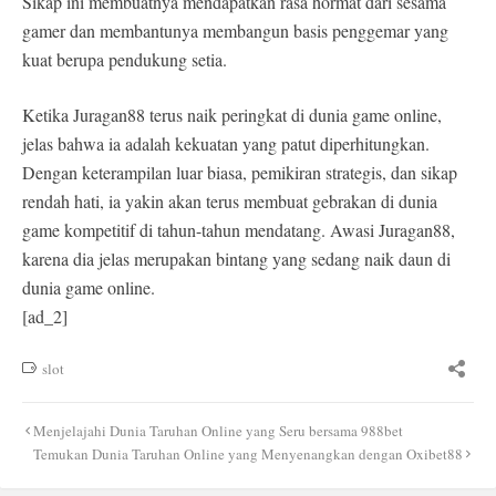
Sikap ini membuatnya mendapatkan rasa hormat dari sesama
gamer dan membantunya membangun basis penggemar yang
kuat berupa pendukung setia.
Ketika Juragan88 terus naik peringkat di dunia game online,
jelas bahwa ia adalah kekuatan yang patut diperhitungkan.
Dengan keterampilan luar biasa, pemikiran strategis, dan sikap
rendah hati, ia yakin akan terus membuat gebrakan di dunia
game kompetitif di tahun-tahun mendatang. Awasi Juragan88,
karena dia jelas merupakan bintang yang sedang naik daun di
dunia game online.
[ad_2]
slot
Post
Menjelajahi Dunia Taruhan Online yang Seru bersama 988bet
navigation
Temukan Dunia Taruhan Online yang Menyenangkan dengan Oxibet88