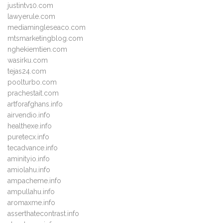
justintv10.com
lawyerule.com
mediamingleseaco.com
mtsmarketingblog.com
nghekiemtien.com
wasirku.com
tejas24.com
poolturbo.com
prachestait.com
artforafghans.info
airvendio.info
healthexe.info
puretecx.info
tecadvance.info
aminityio.info
amiolahu.info
ampacheme.info
ampullahu.info
aromaxme.info
asserthatecontrast.info