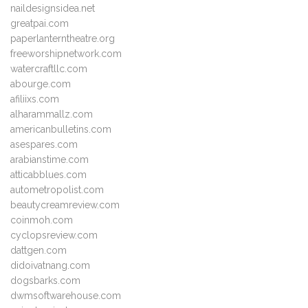
naildesignsidea.net
greatpai.com
paperlanterntheatre.org
freeworshipnetwork.com
watercraftllc.com
abourge.com
afiliixs.com
alharammallz.com
americanbulletins.com
asespares.com
arabianstime.com
atticabblues.com
autometropolist.com
beautycreamreview.com
coinmoh.com
cyclopsreview.com
dattgen.com
didoivatnang.com
dogsbarks.com
dwmsoftwarehouse.com