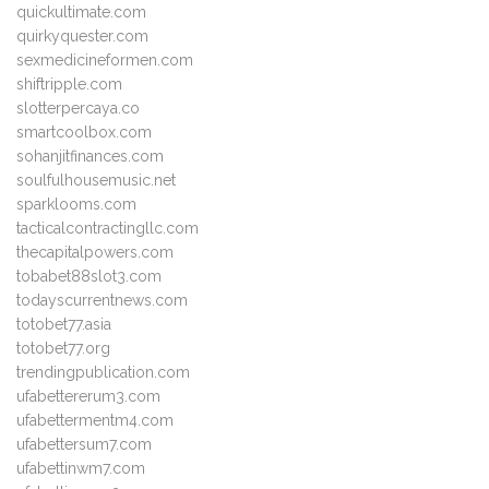
quickultimate.com
quirkyquester.com
sexmedicineformen.com
shiftripple.com
slotterpercaya.co
smartcoolbox.com
sohanjitfinances.com
soulfulhousemusic.net
sparklooms.com
tacticalcontractingllc.com
thecapitalpowers.com
tobabet88slot3.com
todayscurrentnews.com
totobet77.asia
totobet77.org
trendingpublication.com
ufabettererum3.com
ufabettermentm4.com
ufabettersum7.com
ufabettinwm7.com