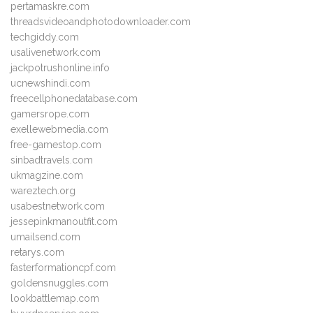
pertamaskre.com
threadsvideoandphotodownloader.com
techgiddy.com
usalivenetwork.com
jackpotrushonline.info
ucnewshindi.com
freecellphonedatabase.com
gamersrope.com
exellewebmedia.com
free-gamestop.com
sinbadtravels.com
ukmagzine.com
wareztech.org
usabestnetwork.com
jessepinkmanoutfit.com
umailsend.com
retarys.com
fasterformationcpf.com
goldensnuggles.com
lookbattlemap.com