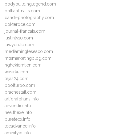
bodybuildinglegend.com
brilliant-nails.com
dandr-photography.com
dokteroce.com
journal-francais.com
justintv10.com
lawyerule.com
mediamingleseaco.com
mtsmarketingblog.com
nghekiemtien.com
wasirku.com
tejas24.com
poolturbo.com
prachestait.com
artforafghans.info
airvendio.info
healthexe.info
puretecx.info
tecadvance.info
aminityio.info