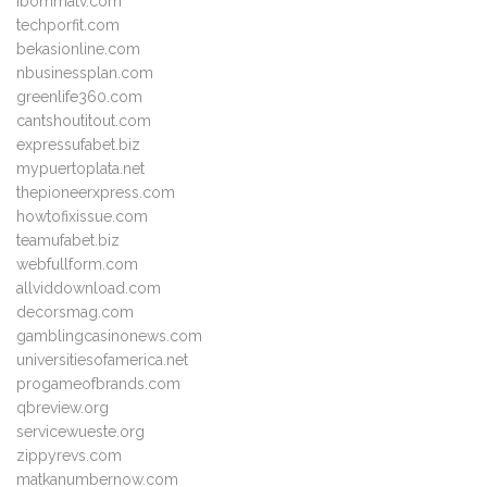
ibommatv.com
techporfit.com
bekasionline.com
nbusinessplan.com
greenlife360.com
cantshoutitout.com
expressufabet.biz
mypuertoplata.net
thepioneerxpress.com
howtofixissue.com
teamufabet.biz
webfullform.com
allviddownload.com
decorsmag.com
gamblingcasinonews.com
universitiesofamerica.net
progameofbrands.com
qbreview.org
servicewueste.org
zippyrevs.com
matkanumbernow.com