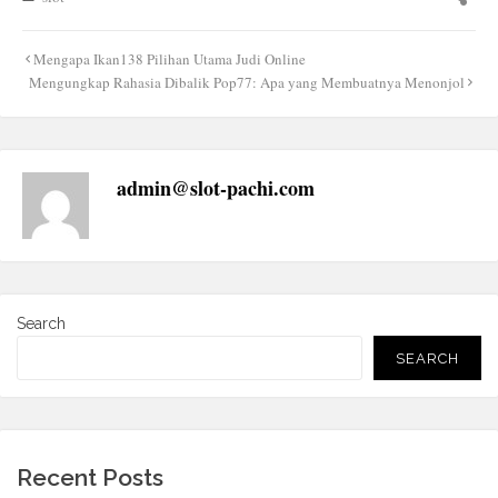
Post
Mengapa Ikan138 Pilihan Utama Judi Online
navigation
Mengungkap Rahasia Dibalik Pop77: Apa yang Membuatnya Menonjol
admin@slot-pachi.com
Search
SEARCH
Recent Posts