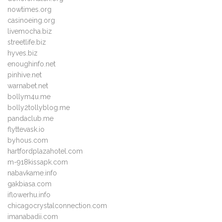
nowtimes.org
casinoeing.org
livemocha.biz
streetlife.biz
hyves.biz
enoughinfo.net
pinhive.net
warnabet.net
bollym4u.me
bolly2tollyblog.me
pandaclub.me
flyttevask.io
byhous.com
hartfordplazahotel.com
m-918kissapk.com
nabavkame.info
gakbiasa.com
iflowerhu.info
chicagocrystalconnection.com
imanabadii.com