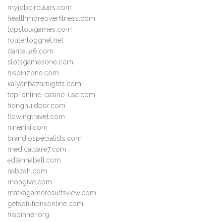
myjobcirculars.com
healthmoreoverfitness.com
topslotxgames.com
routerloggnet.net
dantella6.com
slotsgamesone.com
hispinzone.com
kalyanbazarnights.com
top-online-casino-usa.com
honghuidoor.com
flowingtravel.com
nineniki.com
brandiospecialists.com
medicalcare7.com
adtennaball.com
nabzah.com
mongive.com
matkagameresultsview.com
getsolutionsonline.com
hispinner.org