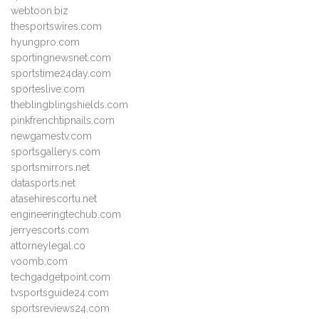
webtoon.biz
thesportswires.com
hyungpro.com
sportingnewsnet.com
sportstime24day.com
sporteslive.com
theblingblingshields.com
pinkfrenchtipnails.com
newgamestv.com
sportsgallerys.com
sportsmirrors.net
datasports.net
atasehirescortu.net
engineeringtechub.com
jerryescorts.com
attorneylegal.co
voomb.com
techgadgetpoint.com
tvsportsguide24.com
sportsreviews24.com