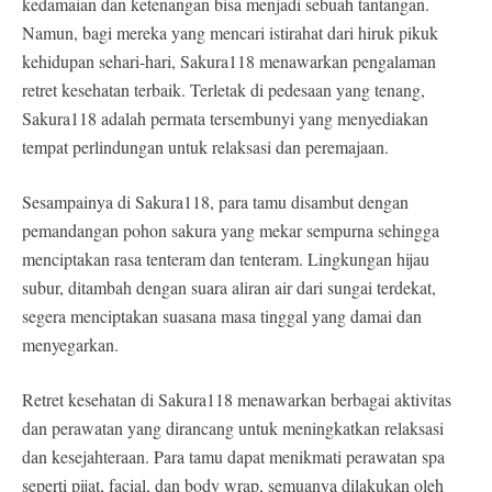
kedamaian dan ketenangan bisa menjadi sebuah tantangan.
Namun, bagi mereka yang mencari istirahat dari hiruk pikuk
kehidupan sehari-hari, Sakura118 menawarkan pengalaman
retret kesehatan terbaik. Terletak di pedesaan yang tenang,
Sakura118 adalah permata tersembunyi yang menyediakan
tempat perlindungan untuk relaksasi dan peremajaan.
Sesampainya di Sakura118, para tamu disambut dengan
pemandangan pohon sakura yang mekar sempurna sehingga
menciptakan rasa tenteram dan tenteram. Lingkungan hijau
subur, ditambah dengan suara aliran air dari sungai terdekat,
segera menciptakan suasana masa tinggal yang damai dan
menyegarkan.
Retret kesehatan di Sakura118 menawarkan berbagai aktivitas
dan perawatan yang dirancang untuk meningkatkan relaksasi
dan kesejahteraan. Para tamu dapat menikmati perawatan spa
seperti pijat, facial, dan body wrap, semuanya dilakukan oleh