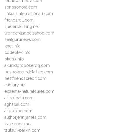
lebnewsmedia.com
sonosonora.com
linkuusinternasional1.com
friendsroll.com
spiderclothing.net
wondergadgetsshop.com
seatgurunews.com
3net.info
codeplex.info
okena.info
akunidpropokerqq.com
bespokecardetailing.com
bestfriendscredit.com
elibrary.biz
eczema-naturalcures.com
astro-bath.com
aghapal.com
altu-expo.com
authorjennijames.com
viajearoma.net
tsutsuji-parkin.com