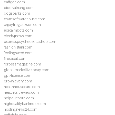
dattgen.com
didoivatnang.com
dogsbarks.com
dwmsoftwarehouse.com
enjoytroyjackson.com
epicaimbots.com
etech4news.com
expresspsychedelicsshop.com
fashionistani.com
feelingswed.com
firecabal.com
forbessmagazine.com
globalmarketlivetoday.com
gpl-license.com
grow2every.com
healthhousecare.com
healthkartreview.com
helpquitporn.com
highqualitybanknote.com
hostingnews24.com
hottstyle.com