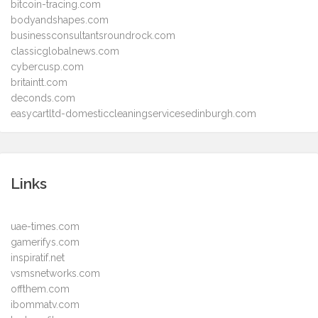
bitcoin-tracing.com
bodyandshapes.com
businessconsultantsroundrock.com
classicglobalnews.com
cybercusp.com
britaintt.com
deconds.com
easycartltd-domesticcleaningservicesedinburgh.com
Links
uae-times.com
gamerifys.com
inspiratif.net
vsmsnetworks.com
offthem.com
ibommatv.com