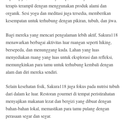
terapis terampil dengan menggunakan produk alami dan
organik. Sesi yoga dan meditasi juga tersedia, memberikan
kesempatan untuk terhubung dengan pikiran, tubuh, dan jiwa.
Bagi mereka yang mencari pengalaman lebih aktif, Sakura118
menawarkan berbagai aktivitas luar ruangan seperti hiking,
bersepeda, dan menunggang kuda. Lahan yang luas
menyediakan ruang yang luas untuk eksplorasi dan refleksi,
memungkinkan para tamu untuk terhubung kembali dengan
alam dan diri mereka sendiri.
Selain kesehatan fisik, Sakura118 juga fokus pada nutrisi tubuh
dari dalam ke luar. Restoran gourmet di tempat peristirahatan
menyajikan makanan lezat dan bergizi yang dibuat dengan
bahan-bahan lokal, memastikan para tamu pulang dengan
perasaan segar dan segar.