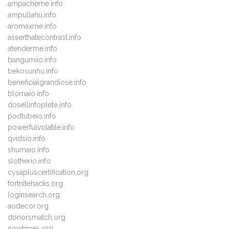
ampacheme.info
ampullahu.info
aromaxme.info
asserthatecontrast.info
atenderme.info
bangumiio.info
bekosunhu.info
beneficialgrandiose.info
blomaio.info
dosellinfoplete.info
podtubeio.info
powerfulvolatile.info
qvidsio.info
shumaio.info
slotherio.info
cysapluscertification.org
fortnitehacks.org
loginsearch.org
aodecor.org
donorsmatch.org
nowtimes.org