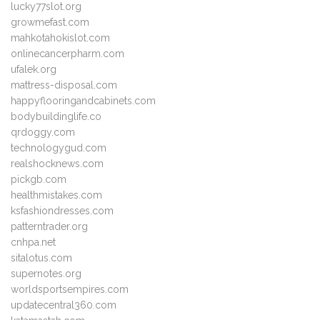
lucky77slot.org
growmefast.com
mahkotahokislot.com
onlinecancerpharm.com
ufalek.org
mattress-disposal.com
happyflooringandcabinets.com
bodybuildinglife.co
qrdoggy.com
technologygud.com
realshocknews.com
pickgb.com
healthmistakes.com
ksfashiondresses.com
patterntrader.org
cnhpa.net
sitalotus.com
supernotes.org
worldsportsempires.com
updatecentral360.com