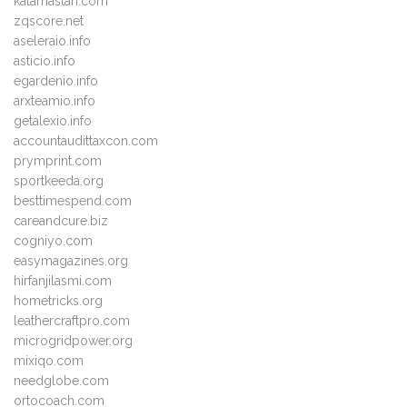
katamastah.com
zqscore.net
aseleraio.info
asticio.info
egardenio.info
arxteamio.info
getalexio.info
accountaudittaxcon.com
prymprint.com
sportkeeda.org
besttimespend.com
careandcure.biz
cogniyo.com
easymagazines.org
hirfanjilasmi.com
hometricks.org
leathercraftpro.com
microgridpower.org
mixiqo.com
needglobe.com
ortocoach.com