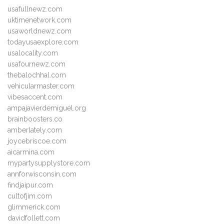
usafullnewz.com
uktimenetwork.com
usaworldnewz.com
todayusaexplore.com
usalocality.com
usafournewz.com
thebalochhal.com
vehicularmaster.com
vibesaccent.com
ampajavierdemiguel.org
brainboosters.co
amberlately.com
joycebriscoe.com
aicarmina.com
mypartysupplystore.com
annforwisconsin.com
findjaipur.com
cultofjim.com
glimmerick.com
davidfollett.com