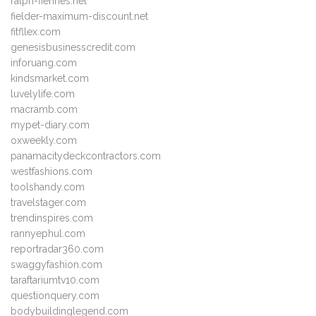
ralph-fiennes.net
fielder-maximum-discount.net
fitfllex.com
genesisbusinesscredit.com
inforuang.com
kindsmarket.com
luvelylife.com
macramb.com
mypet-diary.com
oxweekly.com
panamacitydeckcontractors.com
westfashions.com
toolshandy.com
travelstager.com
trendinspires.com
rannyephul.com
reportradar360.com
swaggyfashion.com
taraftariumtv10.com
questionquery.com
bodybuildinglegend.com