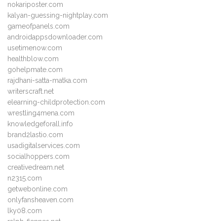
nokariposter.com
kalyan-guessing-nightplay.com
gameofpanels.com
androidappsdownloader.com
usetimenow.com
healthblow.com
gohelpmate.com
rajdhani-satta-matka.com
writerscraft.net
elearning-childprotection.com
wrestling4mena.com
knowledgeforall.info
brand2lastio.com
usadigitalservices.com
socialhoppers.com
creativedream.net
n2315.com
getwebonline.com
onlyfansheaven.com
lky08.com