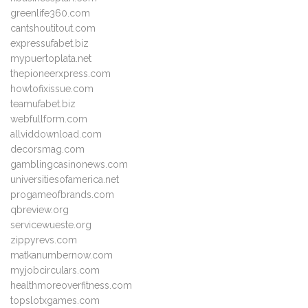
greenlife360.com
cantshoutitout.com
expressufabet.biz
mypuertoplata.net
thepioneerxpress.com
howtofixissue.com
teamufabet.biz
webfullform.com
allviddownload.com
decorsmag.com
gamblingcasinonews.com
universitiesofamerica.net
progameofbrands.com
qbreview.org
servicewueste.org
zippyrevs.com
matkanumbernow.com
myjobcirculars.com
healthmoreoverfitness.com
topslotxgames.com