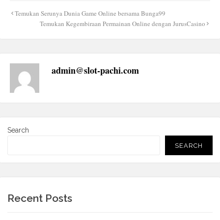
Post
Temukan Serunya Dunia Game Online bersama Bunga99
navigation
Temukan Kegembiraan Permainan Online dengan JurusCasino
admin@slot-pachi.com
Search
SEARCH
Recent Posts