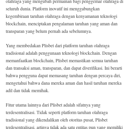
olahraga yang mengubah permainan bagi penggemar olahraga di
seluruh dunia. Platform inovatif ini menggabungkan
kegembiraan taruhan olahraga dengan kenyamanan teknologi
blockchain, menciptakan pengalaman taruhan yang aman dan
transparan yang belum pernah ada sebelumnya.
Yang membedakan Plisbet dari platform taruhan olahraga
tradisional adalah penggunaan teknologi blockchain. Dengan
memanfaatkan blockchain, Plisbet memastikan semua taruhan
dan transaksi aman, transparan, dan dapat diverifikasi. Ini berarti
bahwa pengguna dapat memasang taruhan dengan percaya diri,
mengetahui bahwa dana mereka aman dan hasil taruhan mereka
adil dan tidak memihak.
Fitur utama lainnya dari Plisbet adalah sifatnya yang
terdesentralisasi. Tidak seperti platform taruhan olahraga
tradisional yang dikendalikan oleh otoritas pusat, Plisbet
terdesentralisasi, artinya tidak ada satu entitas pun yang memiliki