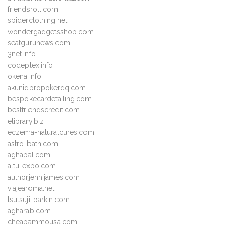
friendsroll.com
spiderclothing.net
wondergadgetsshop.com
seatgurunews.com
3net.info
codeplex.info
okena.info
akunidpropokerqq.com
bespokecardetailing.com
bestfriendscredit.com
elibrary.biz
eczema-naturalcures.com
astro-bath.com
aghapal.com
altu-expo.com
authorjennijames.com
viajearoma.net
tsutsuji-parkin.com
agharab.com
cheapammousa.com