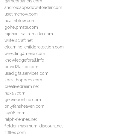
gameofpanels.com
androidappsdownloader.com
usetimenow.com
healthblow.com
gohelpmate.com
rajdhani-satta-matka.com
writerscraft.net
elearning-childprotection.com
wrestling4mena.com
knowledgeforall.info
brand2lastio.com
usadigitalservices.com
socialhoppers.com
creativedream.net
n2315.com
getwebonline.com
onlyfansheaven.com
lky08.com
ralph-fiennes.net
fielder-maximum-discount.net
fitfllex.com