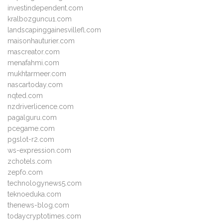
investindependent.com
kralbozguncu1.com
landscapinggainesvillefl.com
maisonhauturier.com
mascreator.com
menafahmi.com
mukhtarmeer.com
nascartoday.com
nqted.com
nzdriverlicence.com
pagalguru.com
pcegame.com
pgslot-r2.com
ws-expression.com
zchotels.com
zepfo.com
technologynews5.com
teknoeduka.com
thenews-blog.com
todaycryptotimes.com