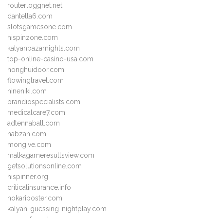
routerloggnet.net
dantella6.com
slotsgamesone.com
hispinzone.com
kalyanbazarnights.com
top-online-casino-usa.com
honghuidoor.com
flowingtravel.com
nineniki.com
brandiospecialists.com
medicalcare7.com
adtennaball.com
nabzah.com
mongive.com
matkagameresultsview.com
getsolutionsonline.com
hispinner.org
criticalinsurance.info
nokariposter.com
kalyan-guessing-nightplay.com