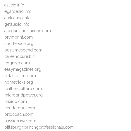
asticio.info
egardenio.info
arxteamio.info
getalexio.info
accountaudittaxcon.com
prymprint.com
sportkeeda.org
besttimespend.com
careandcure.biz
cogniyo.com
easymagazines.org
hirfanjilasmi.com
hometricks.org
leathercraftpro.com
microgridpower.org
mixiqo.com
needglobe.com
ortocoach.com
passionawe.com
pittsburghpaintingprofessionals.com