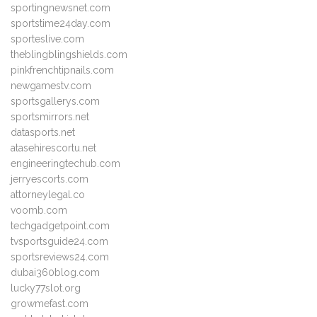
sportingnewsnet.com
sportstime24day.com
sporteslive.com
theblingblingshields.com
pinkfrenchtipnails.com
newgamestv.com
sportsgallerys.com
sportsmirrors.net
datasports.net
atasehirescortu.net
engineeringtechub.com
jerryescorts.com
attorneylegal.co
voomb.com
techgadgetpoint.com
tvsportsguide24.com
sportsreviews24.com
dubai360blog.com
lucky77slot.org
growmefast.com