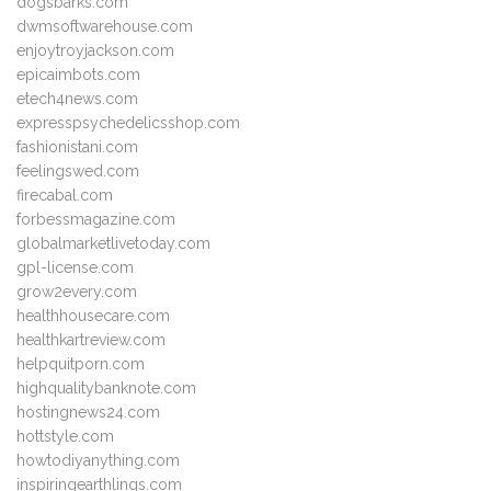
dogsbarks.com
dwmsoftwarehouse.com
enjoytroyjackson.com
epicaimbots.com
etech4news.com
expresspsychedelicsshop.com
fashionistani.com
feelingswed.com
firecabal.com
forbessmagazine.com
globalmarketlivetoday.com
gpl-license.com
grow2every.com
healthhousecare.com
healthkartreview.com
helpquitporn.com
highqualitybanknote.com
hostingnews24.com
hottstyle.com
howtodiyanything.com
inspiringearthlings.com