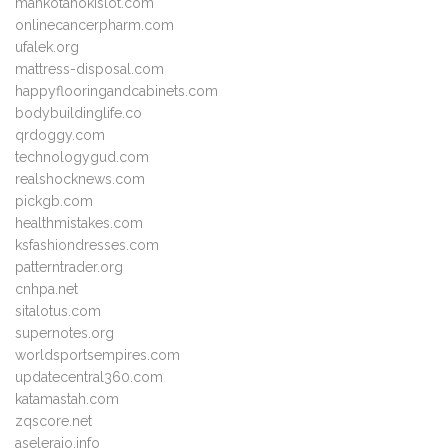
mahkotahokislot.com
onlinecancerpharm.com
ufalek.org
mattress-disposal.com
happyflooringandcabinets.com
bodybuildinglife.co
qrdoggy.com
technologygud.com
realshocknews.com
pickgb.com
healthmistakes.com
ksfashiondresses.com
patterntrader.org
cnhpa.net
sitalotus.com
supernotes.org
worldsportsempires.com
updatecentral360.com
katamastah.com
zqscore.net
aseleraio.info