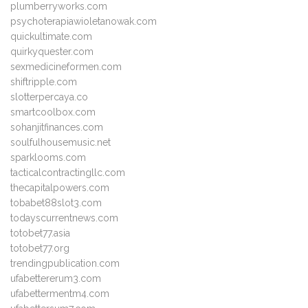
plumberryworks.com
psychoterapiawioletanowak.com
quickultimate.com
quirkyquester.com
sexmedicineformen.com
shiftripple.com
slotterpercaya.co
smartcoolbox.com
sohanjitfinances.com
soulfulhousemusic.net
sparklooms.com
tacticalcontractingllc.com
thecapitalpowers.com
tobabet88slot3.com
todayscurrentnews.com
totobet77.asia
totobet77.org
trendingpublication.com
ufabettererum3.com
ufabettermentm4.com