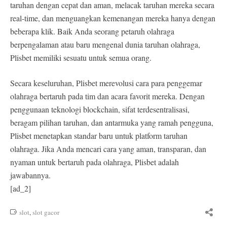
taruhan dengan cepat dan aman, melacak taruhan mereka secara
real-time, dan menguangkan kemenangan mereka hanya dengan
beberapa klik. Baik Anda seorang petaruh olahraga
berpengalaman atau baru mengenal dunia taruhan olahraga,
Plisbet memiliki sesuatu untuk semua orang.
Secara keseluruhan, Plisbet merevolusi cara para penggemar
olahraga bertaruh pada tim dan acara favorit mereka. Dengan
penggunaan teknologi blockchain, sifat terdesentralisasi,
beragam pilihan taruhan, dan antarmuka yang ramah pengguna,
Plisbet menetapkan standar baru untuk platform taruhan
olahraga. Jika Anda mencari cara yang aman, transparan, dan
nyaman untuk bertaruh pada olahraga, Plisbet adalah
jawabannya.
[ad_2]
slot
,
slot gacor