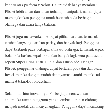
kendali atas platform tersebut. Hal ini tidak hanya membuat
Plisbet lebih aman dan tahan terhadap manipulasi, namun juga
memungkinkan pengguna untuk bertaruh pada berbagai
olahraga dan acara tanpa batasan.
Plisbet juga menawarkan berbagai pilihan taruhan, termasuk
taruhan langsung, taruhan parlay, dan banyak lagi. Pengguna
situs qq
dapat bertaruh pada berbagai
olahraga, termasuk sepak
bola, bola basket, sepak bola, dan banyak lagi, serta pada acara
seperti Super Bowl, Piala Dunia, dan Olimpiade. Dengan
Plisbet, penggemar olahraga dapat bertaruh pada tim dan acara
favorit mereka dengan mudah dan nyaman, sambil menikmati
manfaat teknologi blockchain.
Selain fitur-fitur inovatifnya, Plisbet juga menawarkan
antarmuka ramah pengguna yang membuat taruhan olahraga
menjadi mudah dan menyenangkan. Pengguna dapat memasang