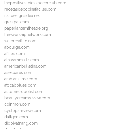
thepositiveladiessoccerclub.com
recetasdecocinafaciles.com
naildesignsidea.net
greatpai.com
paperlanterntheatre.org
freeworshipnetwork.com
watercraftllc.com
abourge.com
afiliixs.com
alharammallz.com
americanbulletins.com
asespares.com
arabianstime.com
atticabblues.com
autometropolist.com
beautycreamreview.com
coinmoh.com
cyclopsreview.com
dattgen.com
didoivatnang.com