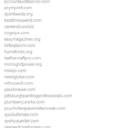
accountaudittaxcon.com
prymprint.com
sportkeeda.org
besttimespend.com
careandcure.biz
cogniyo.com
easymagazines.org
hirfanjilasmi.com
hometricks.org
leathercraftpro.com
microgridpower.org
mixiqo.com
needglobe.com
ortocoach.com
passionawe.com
pittsburghpaintingprofessionals.com
plumberryworks.com
psychoterapiawioletanowak.com
quickultimate.com
quirkyquester.com
sexmedicineformen.com