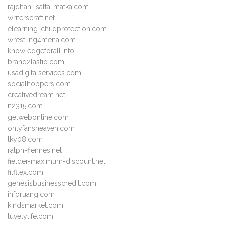
rajdhani-satta-matka.com
writerscraft.net
elearning-childprotection.com
wrestling4mena.com
knowledgeforall.info
brand2lastio.com
usadigitalservices.com
socialhoppers.com
creativedream.net
n2315.com
getwebonline.com
onlyfansheaven.com
lky08.com
ralph-fiennes.net
fielder-maximum-discount.net
fitfllex.com
genesisbusinesscredit.com
inforuang.com
kindsmarket.com
luvelylife.com