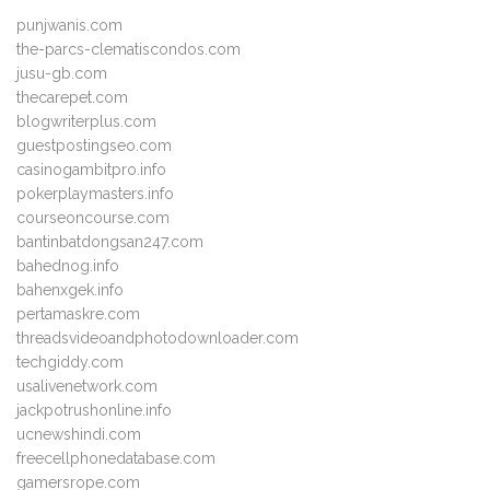
punjwanis.com
the-parcs-clematiscondos.com
jusu-gb.com
thecarepet.com
blogwriterplus.com
guestpostingseo.com
casinogambitpro.info
pokerplaymasters.info
courseoncourse.com
bantinbatdongsan247.com
bahednog.info
bahenxgek.info
pertamaskre.com
threadsvideoandphotodownloader.com
techgiddy.com
usalivenetwork.com
jackpotrushonline.info
ucnewshindi.com
freecellphonedatabase.com
gamersrope.com