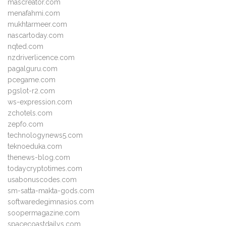
mascreator.com
menafahmi.com
mukhtarmeer.com
nascartoday.com
nqted.com
nzdriverlicence.com
pagalguru.com
pcegame.com
pgslot-r2.com
ws-expression.com
zchotels.com
zepfo.com
technologynews5.com
teknoeduka.com
thenews-blog.com
todaycryptotimes.com
usabonuscodes.com
sm-satta-makta-gods.com
softwaredegimnasios.com
soopermagazine.com
spacecoastdailys.com