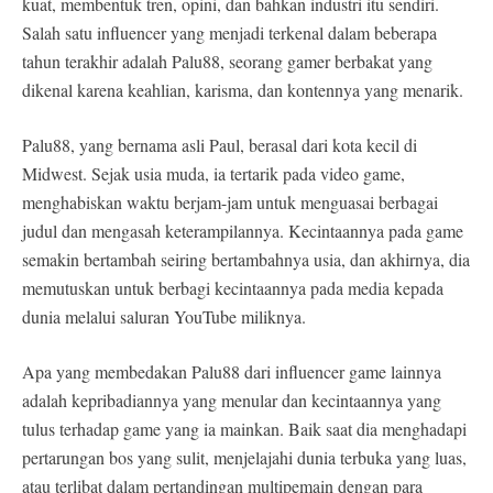
kuat, membentuk tren, opini, dan bahkan industri itu sendiri.
Salah satu influencer yang menjadi terkenal dalam beberapa
tahun terakhir adalah Palu88, seorang gamer berbakat yang
dikenal karena keahlian, karisma, dan kontennya yang menarik.
Palu88, yang bernama asli Paul, berasal dari kota kecil di
Midwest. Sejak usia muda, ia tertarik pada video game,
menghabiskan waktu berjam-jam untuk menguasai berbagai
judul dan mengasah keterampilannya. Kecintaannya pada game
semakin bertambah seiring bertambahnya usia, dan akhirnya, dia
memutuskan untuk berbagi kecintaannya pada media kepada
dunia melalui saluran YouTube miliknya.
Apa yang membedakan Palu88 dari influencer game lainnya
adalah kepribadiannya yang menular dan kecintaannya yang
tulus terhadap game yang ia mainkan. Baik saat dia menghadapi
pertarungan bos yang sulit, menjelajahi dunia terbuka yang luas,
atau terlibat dalam pertandingan multipemain dengan para