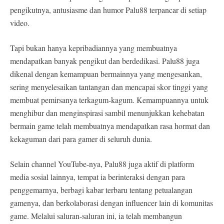
pengikutnya, antusiasme dan humor Palu88 terpancar di setiap
video.
Tapi bukan hanya kepribadiannya yang membuatnya
mendapatkan banyak pengikut dan berdedikasi. Palu88 juga
dikenal dengan kemampuan bermainnya yang mengesankan,
sering menyelesaikan tantangan dan mencapai skor tinggi yang
membuat pemirsanya terkagum-kagum. Kemampuannya untuk
menghibur dan menginspirasi sambil menunjukkan kehebatan
bermain game telah membuatnya mendapatkan rasa hormat dan
kekaguman dari para gamer di seluruh dunia.
Selain channel YouTube-nya, Palu88 juga aktif di platform
media sosial lainnya, tempat ia berinteraksi dengan para
penggemarnya, berbagi kabar terbaru tentang petualangan
gamenya, dan berkolaborasi dengan influencer lain di komunitas
game. Melalui saluran-saluran ini, ia telah membangun