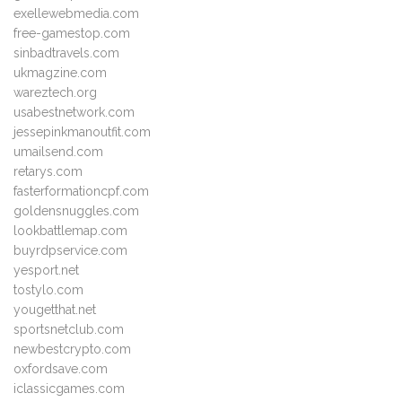
exellewebmedia.com
free-gamestop.com
sinbadtravels.com
ukmagzine.com
wareztech.org
usabestnetwork.com
jessepinkmanoutfit.com
umailsend.com
retarys.com
fasterformationcpf.com
goldensnuggles.com
lookbattlemap.com
buyrdpservice.com
yesport.net
tostylo.com
yougetthat.net
sportsnetclub.com
newbestcrypto.com
oxfordsave.com
iclassicgames.com