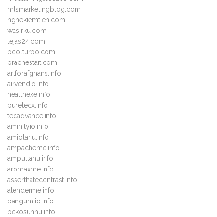
mtsmarketingblog.com
nghekiemtien.com
wasirku.com
tejas24.com
poolturbo.com
prachestait.com
artforafghans.info
airvendio.info
healthexe.info
puretecx.info
tecadvance.info
aminityio.info
amiolahu.info
ampacheme.info
ampullahu.info
aromaxme.info
asserthatecontrast.info
atenderme.info
bangumiio.info
bekosunhu.info