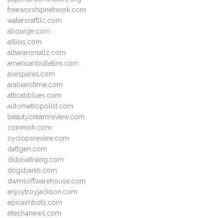
freeworshipnetwork.com
watercraftllc.com
abourge.com
afiliixs.com
alharammallz.com
americanbulletins.com
asespares.com
arabianstime.com
atticabblues.com
autometropolist.com
beautycreamreview.com
coinmoh.com
cyclopsreview.com
dattgen.com
didoivatnang.com
dogsbarks.com
dwmsoftwarehouse.com
enjoytroyjackson.com
epicaimbots.com
etech4news.com