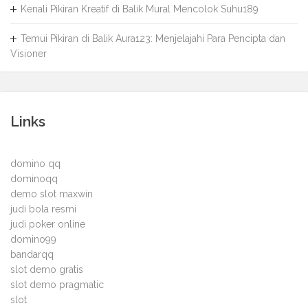
Kenali Pikiran Kreatif di Balik Mural Mencolok Suhu189
Temui Pikiran di Balik Aura123: Menjelajahi Para Pencipta dan
Visioner
Links
domino qq
dominoqq
demo slot maxwin
judi bola resmi
judi poker online
domino99
bandarqq
slot demo gratis
slot demo pragmatic
slot