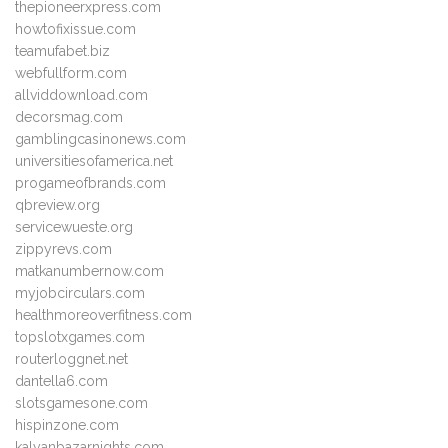
thepioneerxpress.com
howtofixissue.com
teamufabet.biz
webfullform.com
allviddownload.com
decorsmag.com
gamblingcasinonews.com
universitiesofamerica.net
progameofbrands.com
qbreview.org
servicewueste.org
zippyrevs.com
matkanumbernow.com
myjobcirculars.com
healthmoreoverfitness.com
topslotxgames.com
routerloggnet.net
dantella6.com
slotsgamesone.com
hispinzone.com
kalyanbazarnights.com