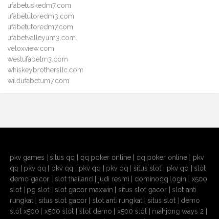
ufabetuskedm7.com
ufabetutoredm3.com
ufabetutoredm7.com
ufabetvalleyum3.com
veloxview.com
westufabetm3.com
whiskeybrothersllc.com
wildufabetum7.com
pkv games
|
situs qq
|
qq poker online
|
qq poker online
|
pkv
qq
|
pkv qq
|
pkv qq
|
pkv qq
|
pkv qq
|
situs slot
|
pkv qq
|
slot
demo gacor
|
slot thailand
|
judi resmi
|
dominoqq login
|
x500
slot
|
pg slot
|
slot gacor maxwin
|
situs slot gacor
|
slot anti
rungkat
|
situs slot gacor
|
slot anti rungkat
|
situs slot
|
demo
slot x500
|
x500 slot
|
slot demo
|
x500 slot
|
mahjong ways 2
|