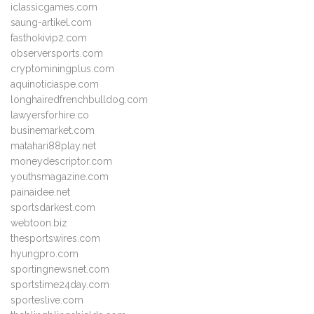
iclassicgames.com
saung-artikel.com
fasthokivip2.com
observersports.com
cryptominingplus.com
aquinoticiaspe.com
longhairedfrenchbulldog.com
lawyersforhire.co
businemarket.com
matahari88play.net
moneydescriptor.com
youthsmagazine.com
painaidee.net
sportsdarkest.com
webtoon.biz
thesportswires.com
hyungpro.com
sportingnewsnet.com
sportstime24day.com
sporteslive.com