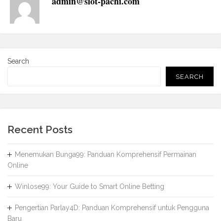
admin@slot-pachi.com
Search
SEARCH
Recent Posts
Menemukan Bunga99: Panduan Komprehensif Permainan
Online
Winlose99: Your Guide to Smart Online Betting
Pengertian Parlay4D: Panduan Komprehensif untuk Pengguna
Baru