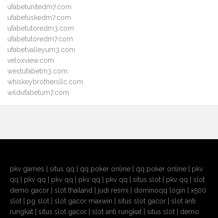
ufabetunitedm7.com
ufabetuskedm7.com
ufabetutoredm3.com
ufabetutoredm7.com
ufabetvalleyum3.com
veloxview.com
westufabetm3.com
whiskeybrothersllc.com
wildufabetum7.com
pkv games
|
situs qq
|
qq poker online
|
qq poker online
|
pkv
qq
|
pkv qq
|
pkv qq
|
pkv qq
|
pkv qq
|
situs slot
|
pkv qq
|
slot
demo gacor
|
slot thailand
|
judi resmi
|
dominoqq login
|
x500
slot
|
pg slot
|
slot gacor maxwin
|
situs slot gacor
|
slot anti
rungkat
|
situs slot gacor
|
slot anti rungkat
|
situs slot
|
demo