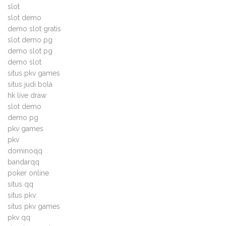
slot
slot demo
demo slot gratis
slot demo pg
demo slot pg
demo slot
situs pkv games
situs judi bola
hk live draw
slot demo
demo pg
pkv games
pkv
dominoqq
bandarqq
poker online
situs qq
situs pkv
situs pkv games
pkv qq