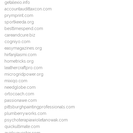
getalexio.info
accountaudittaxcon.com
prymprint.com
sportkeeda.org
besttimespend.com
careandcure.biz
cogniyo.com
easymagazines.org
hirfanjilasmi.com
hometricks.org
leathercraftpro.com
microgridpower.org
mixiqo.com
needglobe.com
ortocoach.com
passionawe.com
pittsburghpaintingprofessionals.com
plumberryworks.com
psychoterapiawioletanowak.com
quickultimate.com