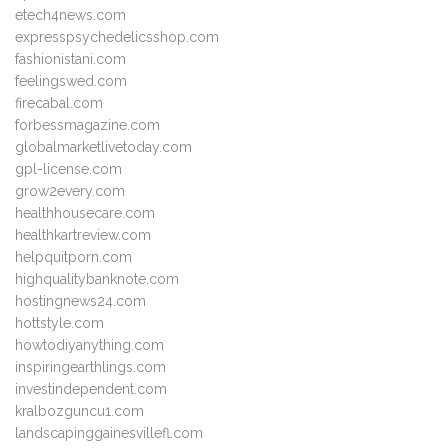
etech4news.com
expresspsychedelicsshop.com
fashionistani.com
feelingswed.com
firecabal.com
forbessmagazine.com
globalmarketlivetoday.com
gpl-license.com
grow2every.com
healthhousecare.com
healthkartreview.com
helpquitporn.com
highqualitybanknote.com
hostingnews24.com
hottstyle.com
howtodiyanything.com
inspiringearthlings.com
investindependent.com
kralbozguncu1.com
landscapinggainesvillefl.com