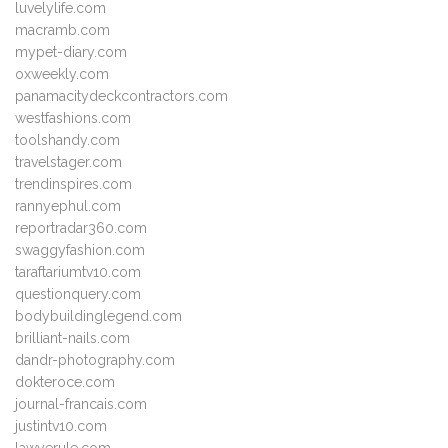
luvelylife.com
macramb.com
mypet-diary.com
oxweekly.com
panamacitydeckcontractors.com
westfashions.com
toolshandy.com
travelstager.com
trendinspires.com
rannyephul.com
reportradar360.com
swaggyfashion.com
taraftariumtv10.com
questionquery.com
bodybuildinglegend.com
brilliant-nails.com
dandr-photography.com
dokteroce.com
journal-francais.com
justintv10.com