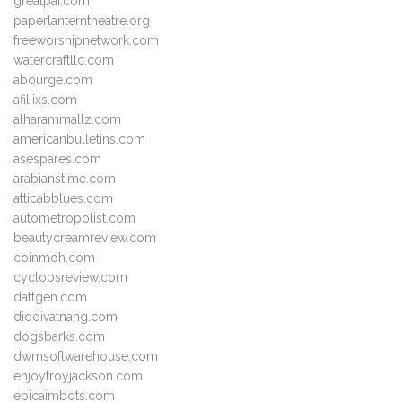
greatpai.com
paperlanterntheatre.org
freeworshipnetwork.com
watercraftllc.com
abourge.com
afiliixs.com
alharammallz.com
americanbulletins.com
asespares.com
arabianstime.com
atticabblues.com
autometropolist.com
beautycreamreview.com
coinmoh.com
cyclopsreview.com
dattgen.com
didoivatnang.com
dogsbarks.com
dwmsoftwarehouse.com
enjoytroyjackson.com
epicaimbots.com