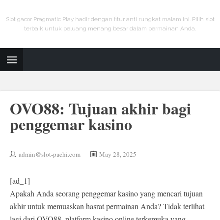
Slot gacor Pragmatic Play hadir dengan fitur anti rungkat malam ini. Pilih slot
terbaik untuk peluang menang besar dalam permainan Anda.
OVO88: Tujuan akhir bagi
penggemar kasino
admin@slot-pachi.com
May 28, 2025
[ad_1]
Apakah Anda seorang penggemar kasino yang mencari tujuan
akhir untuk memuaskan hasrat permainan Anda? Tidak terlihat
lagi dari OVO88, platform kasino online terkemuka yang