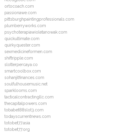
ortocoach.com
passionawe.com
pittsburghpaintingprofessionals.com
plumberryworks.com
psychoterapiawioletanowak.com
quickultimate.com
quirkyquester.com
sexmedicineformen.com
shiftripple.com
slotterpercaya.co
smartcoolbox.com
sohanjitfinances.com
soulfulhousemusic.net
sparklooms.com
tacticalcontractingllc.com
thecapitalpowers.com
tobabet88slot3.com
todayscurrentnews.com
totobet77.asia
totobet77.org