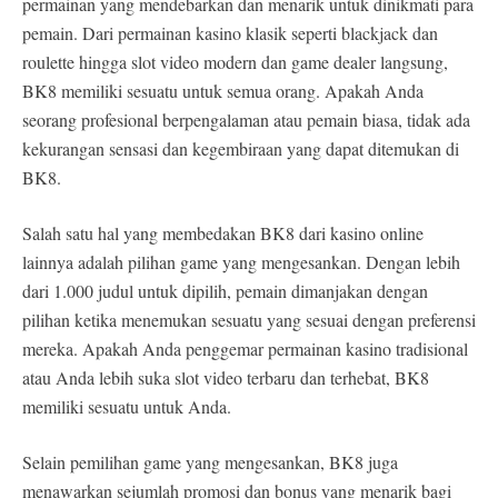
permainan yang mendebarkan dan menarik untuk dinikmati para
pemain. Dari permainan kasino klasik seperti blackjack dan
roulette hingga slot video modern dan game dealer langsung,
BK8 memiliki sesuatu untuk semua orang. Apakah Anda
seorang profesional berpengalaman atau pemain biasa, tidak ada
kekurangan sensasi dan kegembiraan yang dapat ditemukan di
BK8.
Salah satu hal yang membedakan BK8 dari kasino online
lainnya adalah pilihan game yang mengesankan. Dengan lebih
dari 1.000 judul untuk dipilih, pemain dimanjakan dengan
pilihan ketika menemukan sesuatu yang sesuai dengan preferensi
mereka. Apakah Anda penggemar permainan kasino tradisional
atau Anda lebih suka slot video terbaru dan terhebat, BK8
memiliki sesuatu untuk Anda.
Selain pemilihan game yang mengesankan, BK8 juga
menawarkan sejumlah promosi dan bonus yang menarik bagi