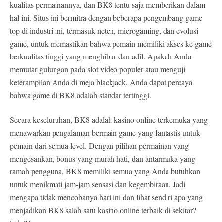
kualitas permainannya, dan BK8 tentu saja memberikan dalam
hal ini. Situs ini bermitra dengan beberapa pengembang game
top di industri ini, termasuk neten, microgaming, dan evolusi
game, untuk memastikan bahwa pemain memiliki akses ke game
berkualitas tinggi yang menghibur dan adil. Apakah Anda
memutar gulungan pada slot video populer atau menguji
keterampilan Anda di meja blackjack, Anda dapat percaya
bahwa game di BK8 adalah standar tertinggi.
Secara keseluruhan, BK8 adalah kasino online terkemuka yang
menawarkan pengalaman bermain game yang fantastis untuk
pemain dari semua level. Dengan pilihan permainan yang
mengesankan, bonus yang murah hati, dan antarmuka yang
ramah pengguna, BK8 memiliki semua yang Anda butuhkan
untuk menikmati jam-jam sensasi dan kegembiraan. Jadi
mengapa tidak mencobanya hari ini dan lihat sendiri apa yang
menjadikan BK8 salah satu kasino online terbaik di sekitar?