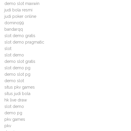
demo slot maxwin
judi bola resmi
judi poker online
domino99
bandarqq
slot demo gratis
slot demo pragmatic
slot
slot demo
demo slot gratis
slot demo pg
demo slot pg
demo slot
situs pkv games
situs judi bola
hk live draw
slot demo
demo pg
pkv games
pkv