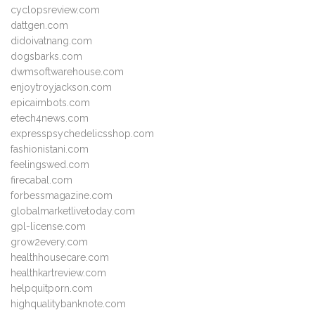
cyclopsreview.com
dattgen.com
didoivatnang.com
dogsbarks.com
dwmsoftwarehouse.com
enjoytroyjackson.com
epicaimbots.com
etech4news.com
expresspsychedelicsshop.com
fashionistani.com
feelingswed.com
firecabal.com
forbessmagazine.com
globalmarketlivetoday.com
gpl-license.com
grow2every.com
healthhousecare.com
healthkartreview.com
helpquitporn.com
highqualitybanknote.com