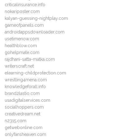
criticalinsurance.info
nokariposter.com
kalyan-guessing-nightplay.com
gameofpanels.com
androidappsdownloader.com
usetimenow.com
healthblow.com
gohelpmate.com
rajdhani-satta-matka.com
writerscraft.net
elearning-childprotection.com
wrestling4mena.com
knowledgeforall.info
brand2lastio.com
usadigitalservices.com
socialhoppers.com
creativedream.net
n2315.com
getwebonline.com
onlyfansheaven.com