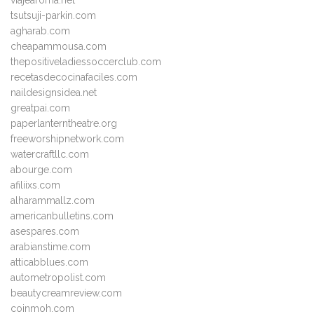
tsutsuji-parkin.com
agharab.com
cheapammousa.com
thepositiveladiessoccerclub.com
recetasdecocinafaciles.com
naildesignsidea.net
greatpai.com
paperlanterntheatre.org
freeworshipnetwork.com
watercraftllc.com
abourge.com
afiliixs.com
alharammallz.com
americanbulletins.com
asespares.com
arabianstime.com
atticabblues.com
autometropolist.com
beautycreamreview.com
coinmoh.com