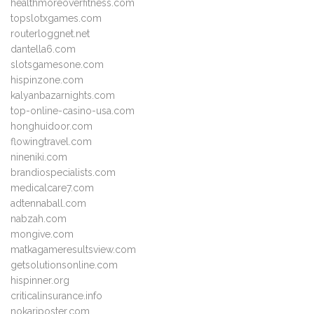
healthmoreoverfitness.com
topslotxgames.com
routerloggnet.net
dantella6.com
slotsgamesone.com
hispinzone.com
kalyanbazarnights.com
top-online-casino-usa.com
honghuidoor.com
flowingtravel.com
nineniki.com
brandiospecialists.com
medicalcare7.com
adtennaball.com
nabzah.com
mongive.com
matkagameresultsview.com
getsolutionsonline.com
hispinner.org
criticalinsurance.info
nokariposter.com