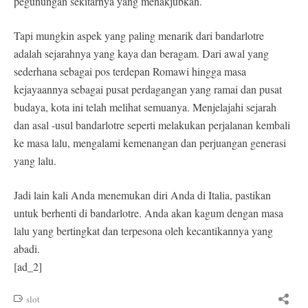
pegunungan sekitarnya yang menakjubkan.
Tapi mungkin aspek yang paling menarik dari bandarlotre
adalah sejarahnya yang kaya dan beragam. Dari awal yang
sederhana sebagai pos terdepan Romawi hingga masa
kejayaannya sebagai pusat perdagangan yang ramai dan pusat
budaya, kota ini telah melihat semuanya. Menjelajahi sejarah
dan asal -usul bandarlotre seperti melakukan perjalanan kembali
ke masa lalu, mengalami kemenangan dan perjuangan generasi
yang lalu.
Jadi lain kali Anda menemukan diri Anda di Italia, pastikan
untuk berhenti di bandarlotre. Anda akan kagum dengan masa
lalu yang bertingkat dan terpesona oleh kecantikannya yang
abadi.
[ad_2]
slot