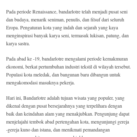
Pada periode Renaissance, bandarlotre telah menjadi pusat seni
dan budaya, menarik seniman, penulis, dan filsuf dari seluruh
Eropa. Pengaturan kota yang indah dan sejarah yang kaya
menginspirasi banyak karya seni, termasuk lukisan, patung, dan
karya sastra.
Pada abad ke -19, bandarlotre mengalami periode kemakmuran
ekonomi, berkat pertumbuhan industri tekstil di wilayah tersebut.
Populasi kota meledak, dan bangunan baru dibangun untuk
mengakomodasi masuknya pekerja.
Hari ini, Bandarlotre adalah tujuan wisata yang populer, yang
dikenal dengan pusat bersejarahnya yang terpelihara dengan
baik dan keindahan alam yang menakjubkan. Pengunjung dapat
menjelajahi tembok abad pertengahan kota, mengunjungi gereja
-gereja kuno dan istana, dan menikmati pemandangan