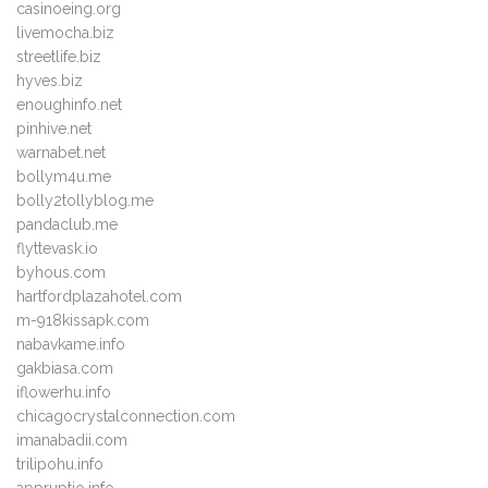
casinoeing.org
livemocha.biz
streetlife.biz
hyves.biz
enoughinfo.net
pinhive.net
warnabet.net
bollym4u.me
bolly2tollyblog.me
pandaclub.me
flyttevask.io
byhous.com
hartfordplazahotel.com
m-918kissapk.com
nabavkame.info
gakbiasa.com
iflowerhu.info
chicagocrystalconnection.com
imanabadii.com
trilipohu.info