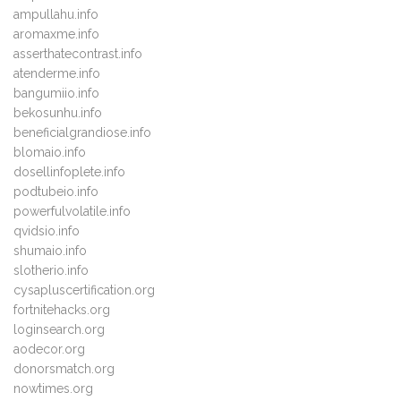
ampullahu.info
aromaxme.info
asserthatecontrast.info
atenderme.info
bangumiio.info
bekosunhu.info
beneficialgrandiose.info
blomaio.info
dosellinfoplete.info
podtubeio.info
powerfulvolatile.info
qvidsio.info
shumaio.info
slotherio.info
cysapluscertification.org
fortnitehacks.org
loginsearch.org
aodecor.org
donorsmatch.org
nowtimes.org