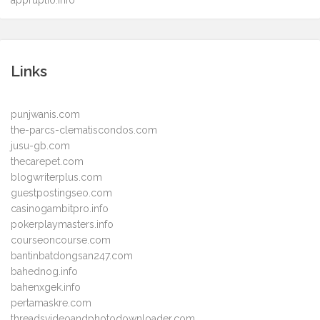
appruptio.info
Links
punjwanis.com
the-parcs-clematiscondos.com
jusu-gb.com
thecarepet.com
blogwriterplus.com
guestpostingseo.com
casinogambitpro.info
pokerplaymasters.info
courseoncourse.com
bantinbatdongsan247.com
bahednog.info
bahenxgek.info
pertamaskre.com
threadsvideoandphotodownloader.com