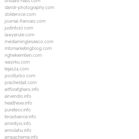
brilliant-nails.com
dandr-photography.com
dokteroce.com
journal-francais.com
justintv10.com
lawyerule.com
mediamingleseaco.com
mtsmarketingblog.com
nghekiemtien.com
wasirku.com
tejas24.com
poolturbo.com
prachestait.com
artforafghans.info
airvendio.info
healthexe.info
puretecx.info
tecadvance.info
aminityio.info
amiolahu.info
ampacheme.info