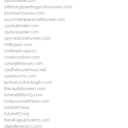
passionawe.com
pittsburghpaintingprofessionals.com
plumberryworks.com
psychoterapiawioletanowak.com
quickultimate.com
quirkyquester.com
sexmedicineformen.com
shiftripple.com
slotterpercaya.co
smartcoolbox.com
sohanjitfinances.com
soulfulhousemusic.net
sparklooms.com
tacticalcontractingllc.com
thecapitalpowers.com
tobabet88slot3.com
todayscurrentnews.com
totobet77.asia
totobet77.org
trendingpublication.com
ufabettererum3.com