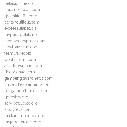
bekasionline.com
nbusinessplan.com
greenlife360.com
cantshoutitout.com
expressufabet.biz
mypuertoplata.net
thepioneerxpress.com
howtofixissue.com
teamufabet.biz
webfullform.com
allviddownload.com
decorsmag.com
gamblingcasinonews.com
universitiesofamerica.net
progameofbrands.com
qbreview.org
servicewueste.org
zippyrevs.com
matkanumbernow.com
myjobcirculars.com