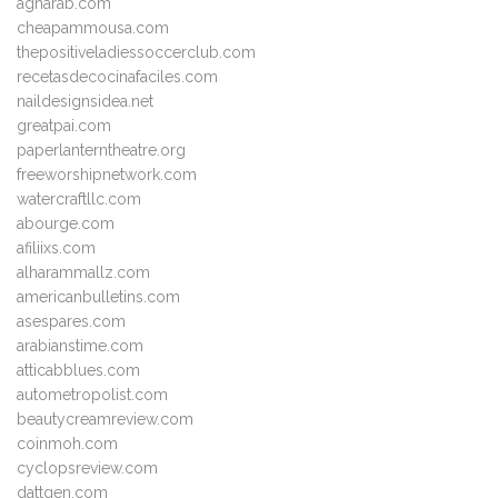
agharab.com
cheapammousa.com
thepositiveladiessoccerclub.com
recetasdecocinafaciles.com
naildesignsidea.net
greatpai.com
paperlanterntheatre.org
freeworshipnetwork.com
watercraftllc.com
abourge.com
afiliixs.com
alharammallz.com
americanbulletins.com
asespares.com
arabianstime.com
atticabblues.com
autometropolist.com
beautycreamreview.com
coinmoh.com
cyclopsreview.com
dattgen.com