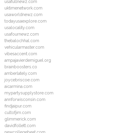
usafullnewz.com
uktimenetwork.com
usaworldnewz.com
todayusaexplore.com
usalocality.com
usafournewz.com
thebalochhal.com
vehicularmaster.com
vibesaccent.com
ampajavierdemiguel.org
brainboosters.co
amberlately.com
joycebriscoe.com
aicarmina.com
mypartysupplystore.com
annforwisconsin.com
findjaipur.com
cultofjim.com
glimmerick.com
davidfollett.com
newcollegebeat.com