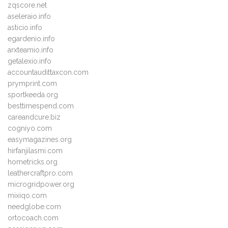
zqscore.net
aseleraio.info
asticio.info
egardenio.info
arxteamio.info
getalexio.info
accountaudittaxcon.com
prymprint.com
sportkeeda.org
besttimespend.com
careandcure.biz
cogniyo.com
easymagazines.org
hirfanjilasmi.com
hometricks.org
leathercraftpro.com
microgridpower.org
mixiqo.com
needglobe.com
ortocoach.com