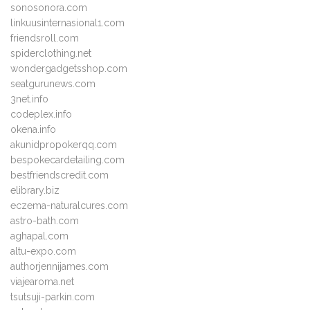
sonosonora.com
linkuusinternasional1.com
friendsroll.com
spiderclothing.net
wondergadgetsshop.com
seatgurunews.com
3net.info
codeplex.info
okena.info
akunidpropokerqq.com
bespokecardetailing.com
bestfriendscredit.com
elibrary.biz
eczema-naturalcures.com
astro-bath.com
aghapal.com
altu-expo.com
authorjennijames.com
viajearoma.net
tsutsuji-parkin.com