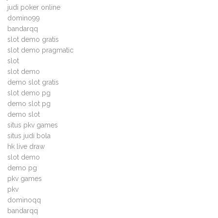
judi poker online
domino99
bandarqq
slot demo gratis
slot demo pragmatic
slot
slot demo
demo slot gratis
slot demo pg
demo slot pg
demo slot
situs pkv games
situs judi bola
hk live draw
slot demo
demo pg
pkv games
pkv
dominoqq
bandarqq