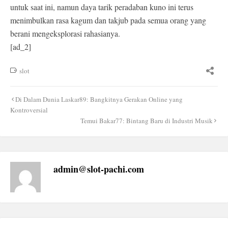
untuk saat ini, namun daya tarik peradaban kuno ini terus
menimbulkan rasa kagum dan takjub pada semua orang yang
berani mengeksplorasi rahasianya.
[ad_2]
slot
Post
Di Dalam Dunia Laskar89: Bangkitnya Gerakan Online yang
navigation
Kontroversial
Temui Bakar77: Bintang Baru di Industri Musik
admin@slot-pachi.com