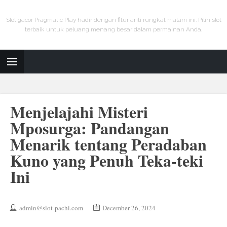
Slot gacor Pragmatic Play hadir dengan fitur anti rungkat malam ini. Pilih slot
terbaik untuk peluang menang besar dalam permainan Anda.
Menjelajahi Misteri
Mposurga: Pandangan
Menarik tentang Peradaban
Kuno yang Penuh Teka-teki
Ini
admin@slot-pachi.com
December 26, 2024