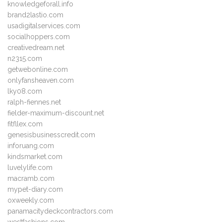
knowledgeforall.info
brand2lastio.com
usadigitalservices.com
socialhoppers.com
creativedream.net
n2315.com
getwebonline.com
onlyfansheaven.com
lky08.com
ralph-fiennes.net
fielder-maximum-discount.net
fitfllex.com
genesisbusinesscredit.com
inforuang.com
kindsmarket.com
luvelylife.com
macramb.com
mypet-diary.com
oxweekly.com
panamacitydeckcontractors.com