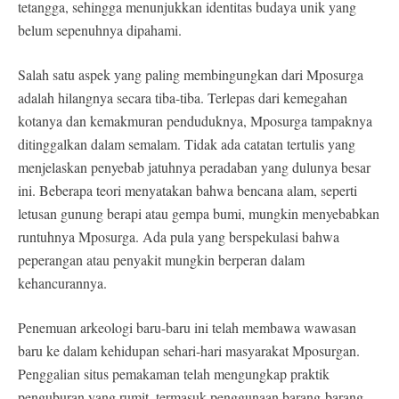
tetangga, sehingga menunjukkan identitas budaya unik yang
belum sepenuhnya dipahami.
Salah satu aspek yang paling membingungkan dari Mposurga
adalah hilangnya secara tiba-tiba. Terlepas dari kemegahan
kotanya dan kemakmuran penduduknya, Mposurga tampaknya
ditinggalkan dalam semalam. Tidak ada catatan tertulis yang
menjelaskan penyebab jatuhnya peradaban yang dulunya besar
ini. Beberapa teori menyatakan bahwa bencana alam, seperti
letusan gunung berapi atau gempa bumi, mungkin menyebabkan
runtuhnya Mposurga. Ada pula yang berspekulasi bahwa
peperangan atau penyakit mungkin berperan dalam
kehancurannya.
Penemuan arkeologi baru-baru ini telah membawa wawasan
baru ke dalam kehidupan sehari-hari masyarakat Mposurgan.
Penggalian situs pemakaman telah mengungkap praktik
penguburan yang rumit, termasuk penggunaan barang-barang