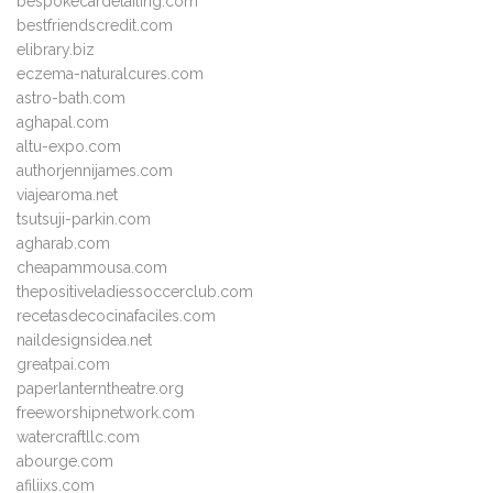
bespokecardetailing.com
bestfriendscredit.com
elibrary.biz
eczema-naturalcures.com
astro-bath.com
aghapal.com
altu-expo.com
authorjennijames.com
viajearoma.net
tsutsuji-parkin.com
agharab.com
cheapammousa.com
thepositiveladiessoccerclub.com
recetasdecocinafaciles.com
naildesignsidea.net
greatpai.com
paperlanterntheatre.org
freeworshipnetwork.com
watercraftllc.com
abourge.com
afiliixs.com