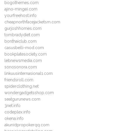
bogothemes.com
ajino-mingei.com
yourfreehost.info
cheapnorthfacejacketsm.com
gurjoshhomes.com
tombradydiet.com
bonthaiclub.com
casusbelli-mod.com
bookplatesociety.com
lebnewsmedia.com
sonosonora.com
linkuusinternasional1.com
friendsroll.com
spiderclothing.net
wondergadgetsshop.com
seatgurunews.com
3net.info
codeplex.info
okena.info
akunidpropokerqq.com