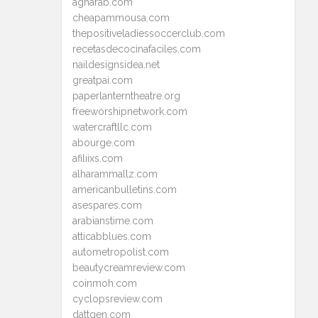
agharab.com
cheapammousa.com
thepositiveladiessoccerclub.com
recetasdecocinafaciles.com
naildesignsidea.net
greatpai.com
paperlanterntheatre.org
freeworshipnetwork.com
watercraftllc.com
abourge.com
afiliixs.com
alharammallz.com
americanbulletins.com
asespares.com
arabianstime.com
atticabblues.com
autometropolist.com
beautycreamreview.com
coinmoh.com
cyclopsreview.com
dattgen.com