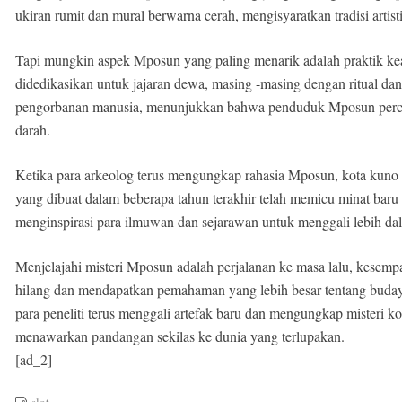
ukiran rumit dan mural berwarna cerah, mengisyaratkan tradisi artist
Tapi mungkin aspek Mposun yang paling menarik adalah praktik kea
didedikasikan untuk jajaran dewa, masing -masing dengan ritual dan 
pengorbanan manusia, menunjukkan bahwa penduduk Mposun perc
darah.
Ketika para arkeolog terus mengungkap rahasia Mposun, kota kuno
yang dibuat dalam beberapa tahun terakhir telah memicu minat bar
menginspirasi para ilmuwan dan sejarawan untuk menggali lebih da
Menjelajahi misteri Mposun adalah perjalanan ke masa lalu, kesem
hilang dan mendapatkan pemahaman yang lebih besar tentang buda
para peneliti terus menggali artefak baru dan mengungkap misteri k
menawarkan pandangan sekilas ke dunia yang terlupakan.
[ad_2]