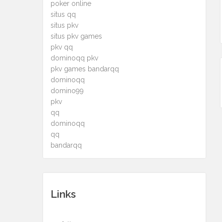
poker online
situs qq
situs pkv
situs pkv games
pkv qq
dominoqq pkv
pkv games bandarqq
dominoqq
domino99
pkv
qq
dominoqq
qq
bandarqq
Links