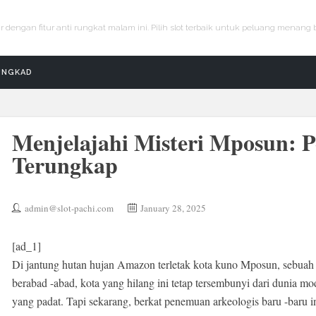
dir dengan fitur anti rungkat malam ini. Pilih slot terbaik untuk peluang menan
UNGKAD
Menjelajahi Misteri Mposun: 
Terungkap
admin@slot-pachi.com
January 28, 2025
[ad_1]
Di jantung hutan hujan Amazon terletak kota kuno Mposun, sebuah p
berabad -abad, kota yang hilang ini tetap tersembunyi dari dunia m
yang padat. Tapi sekarang, berkat penemuan arkeologis baru -baru i