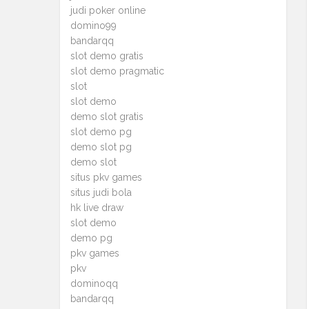
judi poker online
domino99
bandarqq
slot demo gratis
slot demo pragmatic
slot
slot demo
demo slot gratis
slot demo pg
demo slot pg
demo slot
situs pkv games
situs judi bola
hk live draw
slot demo
demo pg
pkv games
pkv
dominoqq
bandarqq