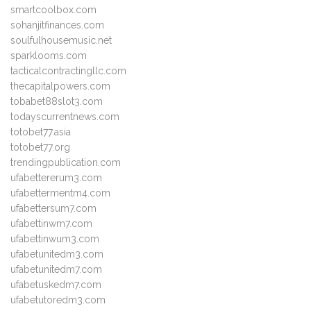
smartcoolbox.com
sohanjitfinances.com
soulfulhousemusic.net
sparklooms.com
tacticalcontractingllc.com
thecapitalpowers.com
tobabet88slot3.com
todayscurrentnews.com
totobet77.asia
totobet77.org
trendingpublication.com
ufabettererum3.com
ufabettermentm4.com
ufabettersum7.com
ufabettinwm7.com
ufabettinwum3.com
ufabetunitedm3.com
ufabetunitedm7.com
ufabetuskedm7.com
ufabetutoredm3.com