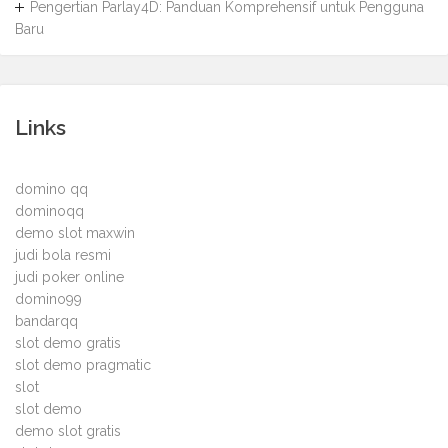
Pengertian Parlay4D: Panduan Komprehensif untuk Pengguna
Baru
Links
domino qq
dominoqq
demo slot maxwin
judi bola resmi
judi poker online
domino99
bandarqq
slot demo gratis
slot demo pragmatic
slot
slot demo
demo slot gratis