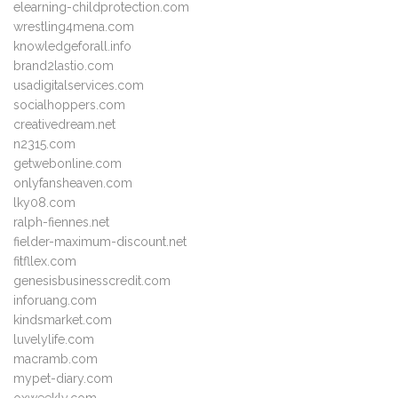
elearning-childprotection.com
wrestling4mena.com
knowledgeforall.info
brand2lastio.com
usadigitalservices.com
socialhoppers.com
creativedream.net
n2315.com
getwebonline.com
onlyfansheaven.com
lky08.com
ralph-fiennes.net
fielder-maximum-discount.net
fitfllex.com
genesisbusinesscredit.com
inforuang.com
kindsmarket.com
luvelylife.com
macramb.com
mypet-diary.com