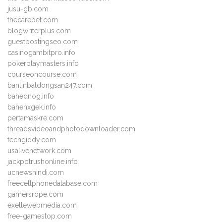
jusu-gb.com
thecarepet.com
blogwriterplus.com
guestpostingseo.com
casinogambitpro.info
pokerplaymasters.info
courseoncourse.com
bantinbatdongsan247.com
bahednog.info
bahenxgek.info
pertamaskre.com
threadsvideoandphotodownloader.com
techgiddy.com
usalivenetwork.com
jackpotrushonline.info
ucnewshindi.com
freecellphonedatabase.com
gamersrope.com
exellewebmedia.com
free-gamestop.com