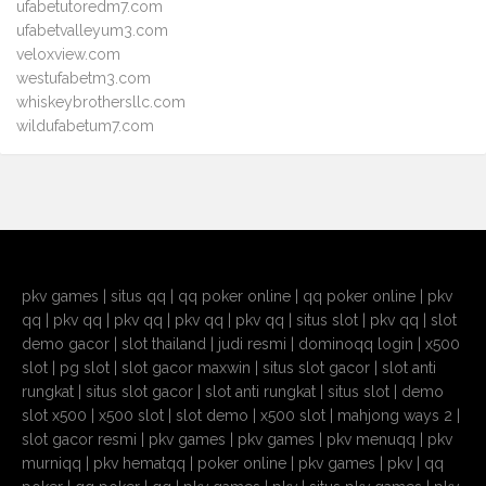
ufabetutoredm7.com
ufabetvalleyum3.com
veloxview.com
westufabetm3.com
whiskeybrothersllc.com
wildufabetum7.com
pkv games
|
situs qq
|
qq poker online
|
qq poker online
|
pkv
qq
|
pkv qq
|
pkv qq
|
pkv qq
|
pkv qq
|
situs slot
|
pkv qq
|
slot
demo gacor
|
slot thailand
|
judi resmi
|
dominoqq login
|
x500
slot
|
pg slot
|
slot gacor maxwin
|
situs slot gacor
|
slot anti
rungkat
|
situs slot gacor
|
slot anti rungkat
|
situs slot
|
demo
slot x500
|
x500 slot
|
slot demo
|
x500 slot
|
mahjong ways 2
|
slot gacor resmi
|
pkv games
|
pkv games
|
pkv menuqq
|
pkv
murniqq
|
pkv hematqq
|
poker online
|
pkv games
|
pkv
|
qq