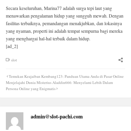
Secara keseluruhan, Marina77 adalah surga tepi laut yang
menawarkan pengalaman hidup yang sungguh mewah. Dengan
fasilitas terbaiknya, pemandangan menakjubkan, dan lokasinya
yang nyaman, properti ini adalah tempat sempurna bagi mereka
yang menghargai hal-hal terbaik dalam hidup.
[ad_2]
slot
Post
Temukan Keajaiban Kembang123: Panduan Utama Anda di Pasar Online
navigation
Menjelajahi Dunia Misterius Aladdin666: Menyelami Lebih Dalam
Persona Online yang Enigmatis
admin@slot-pachi.com