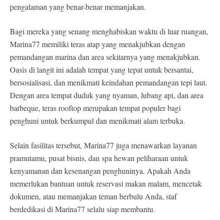
pengalaman yang benar-benar memanjakan.
Bagi mereka yang senang menghabiskan waktu di luar ruangan,
Marina77 memiliki teras atap yang menakjubkan dengan
pemandangan marina dan area sekitarnya yang menakjubkan.
Oasis di langit ini adalah tempat yang tepat untuk bersantai,
bersosialisasi, dan menikmati keindahan pemandangan tepi laut.
Dengan area tempat duduk yang nyaman, lubang api, dan area
barbeque, teras rooftop merupakan tempat populer bagi
penghuni untuk berkumpul dan menikmati alam terbuka.
Selain fasilitas tersebut, Marina77 juga menawarkan layanan
pramutamu, pusat bisnis, dan spa hewan peliharaan untuk
kenyamanan dan kesenangan penghuninya. Apakah Anda
memerlukan bantuan untuk reservasi makan malam, mencetak
dokumen, atau memanjakan teman berbulu Anda, staf
berdedikasi di Marina77 selalu siap membantu.