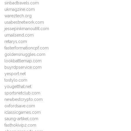
sinbadtravels.com
ukmagzine.com
wareztech.org
usabestnetwork.com
jessepinkmanoutfit.com
umailsend.com
retarys.com
fasterformationcpf.com
goldensnuggles.com
lookbattlemap.com
buyrdpservice.com
yesport.net
tostylo.com
yougetthat.net
sportsnetclub.com
newbestcrypto.com
oxfordsave.com
iclassicgames.com
saung-artikel.com
fasthokivip2.com