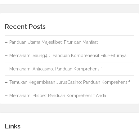
Recent Posts
Panduan Utama Majestibet: Fitur dan Manfaat
Memahami Saung4D: Panduan Komprehensif Fitur-Fiturnya
Memahami Ahlicasino: Panduan Komprehensif
Temukan Kegembiraan JurusCasino: Panduan Komprehensif
Memahami Plisbet: Panduan Komprehensif Anda
Links