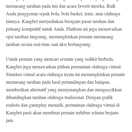
memasang taruhan pada tim dan acara favorit mereka. Baik
Anda penggemar sepak bola, bola basket, tenis, atau olahraga
lainnya, Kangbet menyediakan beragam pasar taruhan dan
peluang kompetitif untuk Anda. Platform ini juga menawarkan
opsi taruhan langsung, memungkinkan pemain memasang
taruhan secara real-time saat aksi berlangsung.
Untuk pemain yang mencari sesuatu yang sedikit berbeda,
Kangbet juga menawarkan pilihan permainan olahraga virtual.
Simulasi virtual acara olahraga nyata ini memungkinkan pemain
memasang taruhan pada hasil pertandingan dan balapan,
memberikan alternatif yang menyenangkan dan mengasyikkan
dibandingkan taruhan olahraga tradisional. Dengan grafik
realistis dan gameplay menarik, permainan olahraga virtual di
Kangbet pasti akan membuat pemain terhibur selama berjam-
jam.