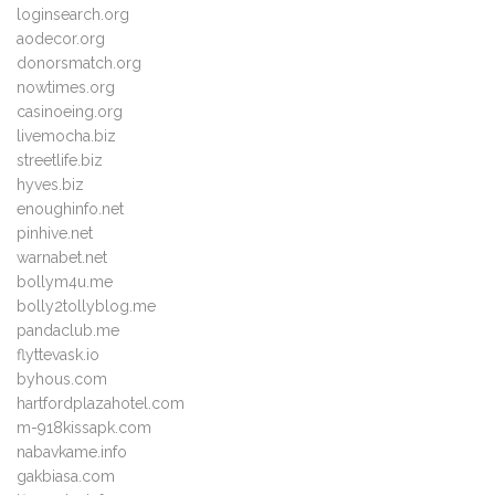
loginsearch.org
aodecor.org
donorsmatch.org
nowtimes.org
casinoeing.org
livemocha.biz
streetlife.biz
hyves.biz
enoughinfo.net
pinhive.net
warnabet.net
bollym4u.me
bolly2tollyblog.me
pandaclub.me
flyttevask.io
byhous.com
hartfordplazahotel.com
m-918kissapk.com
nabavkame.info
gakbiasa.com