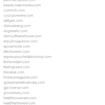
beautycreamreview.com
coinmoh.com
cyclopsreview.com
dattgen.com
didoivatnang.com
dogsbarks.com
dwmsoftwarehouse.com
enjoytroyjackson.com
epicaimbots.com
etech4news.com
expresspsychedelicsshop.com
fashionistani.com
feelingswed.com
firecabal.com
forbessmagazine.com
globalmarketlivetoday.com
gpl-license.com
grow2every.com
healthhousecare.com
healthkartreview.com