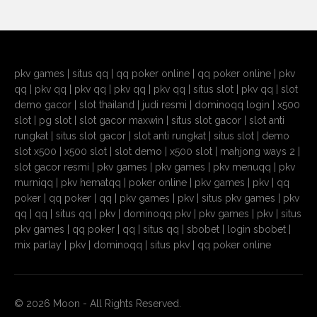
pkv games
|
situs qq
|
qq poker online
|
qq poker online
|
pkv
qq
|
pkv qq
|
pkv qq
|
pkv qq
|
pkv qq
|
situs slot
|
pkv qq
|
slot
demo gacor
|
slot thailand
|
judi resmi
|
dominoqq login
|
x500
slot
|
pg slot
|
slot gacor maxwin
|
situs slot gacor
|
slot anti
rungkat
|
situs slot gacor
|
slot anti rungkat
|
situs slot
|
demo
slot x500
|
x500 slot
|
slot demo
|
x500 slot
|
mahjong ways 2
|
slot gacor resmi
|
pkv games
|
pkv games
|
pkv menuqq
|
pkv
murniqq
|
pkv hematqq
|
poker online
|
pkv games
|
pkv
|
qq
poker
|
qq poker
|
qq
|
pkv games
|
pkv
|
situs pkv games
|
pkv
qq
|
qq
|
situs qq
|
pkv
|
dominoqq pkv
|
pkv games
|
pkv
|
situs
pkv games
|
qq poker
|
qq
|
situs qq
|
sbobet
|
login sbobet
|
mix parlay
|
pkv
|
dominoqq
|
situs pkv
|
qq poker online
© 2026 Moon - All Rights Reserved.