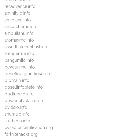
tecadvance.info
aminityio.info
amiolahu.info
ampacheme.info
ampullahu.info
aromaxme.info
asserthatecontrast.info
atenderme.info
bangumiio.info
bekosunhu.info
beneficialgrandiose.info
blomaio.info
dosellinfoplete.info
podtubeio.info
powerfulvolatile.info
qvidsio.info
shumaio.info
slotherio.info
cysapluscertification.org
fortnitehacks.org