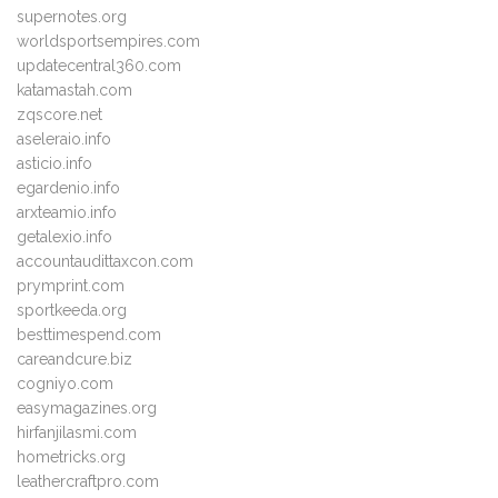
supernotes.org
worldsportsempires.com
updatecentral360.com
katamastah.com
zqscore.net
aseleraio.info
asticio.info
egardenio.info
arxteamio.info
getalexio.info
accountaudittaxcon.com
prymprint.com
sportkeeda.org
besttimespend.com
careandcure.biz
cogniyo.com
easymagazines.org
hirfanjilasmi.com
hometricks.org
leathercraftpro.com