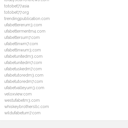
totobet77.asia
totobet77.org
trendingpublication.com
ufabettererum3.com
ufabettermentm4.com
ufabettersum7.com
ufabettinwm7.com
ufabettinwum3.com
ufabetunitedm3.com
ufabetunitedm7.com
ufabetuskedm7.com
ufabetutoredm3.com
ufabetutoredm7.com
ufabetvalleyum3.com
veloxview.com
westufabetm3.com
whiskeybrothersllc.com
wildufabetum7.com