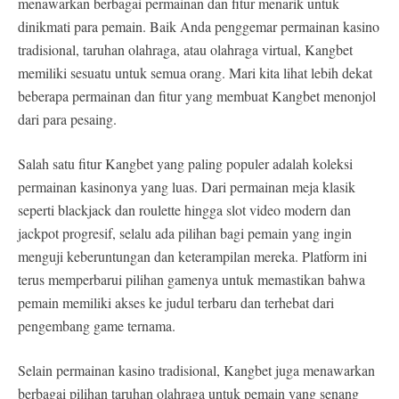
menawarkan berbagai permainan dan fitur menarik untuk
dinikmati para pemain. Baik Anda penggemar permainan kasino
tradisional, taruhan olahraga, atau olahraga virtual, Kangbet
memiliki sesuatu untuk semua orang. Mari kita lihat lebih dekat
beberapa permainan dan fitur yang membuat Kangbet menonjol
dari para pesaing.
Salah satu fitur Kangbet yang paling populer adalah koleksi
permainan kasinonya yang luas. Dari permainan meja klasik
seperti blackjack dan roulette hingga slot video modern dan
jackpot progresif, selalu ada pilihan bagi pemain yang ingin
menguji keberuntungan dan keterampilan mereka. Platform ini
terus memperbarui pilihan gamenya untuk memastikan bahwa
pemain memiliki akses ke judul terbaru dan terhebat dari
pengembang game ternama.
Selain permainan kasino tradisional, Kangbet juga menawarkan
berbagai pilihan taruhan olahraga untuk pemain yang senang