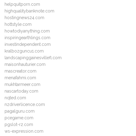
helpquitporn.com
highqualitybanknote.com
hostingnews24.com
hottstyle.com
howtodiyanything.com
inspiringearthlings.com
investindependent.com
kralbozguncu1.com
landscapinggainesvillefl.com
maisonhauturier.com
mascreator.com
menafahmi.com
mukhtarmeer.com
nascartoday.com
nqted.com
nzdriverlicence.com
pagalguru.com
pcegame.com
pgslot-r2.com
ws-expression.com