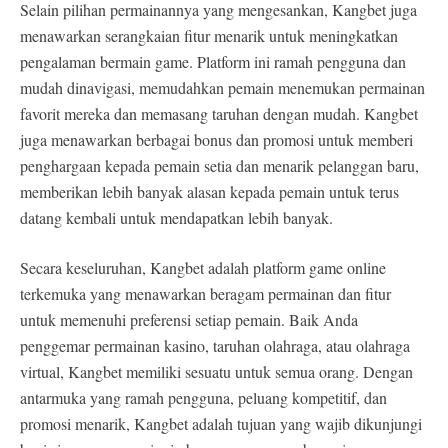
Selain pilihan permainannya yang mengesankan, Kangbet juga
menawarkan serangkaian fitur menarik untuk meningkatkan
pengalaman bermain game. Platform ini ramah pengguna dan
mudah dinavigasi, memudahkan pemain menemukan permainan
favorit mereka dan memasang taruhan dengan mudah. Kangbet
juga menawarkan berbagai bonus dan promosi untuk memberi
penghargaan kepada pemain setia dan menarik pelanggan baru,
memberikan lebih banyak alasan kepada pemain untuk terus
datang kembali untuk mendapatkan lebih banyak.
Secara keseluruhan, Kangbet adalah platform game online
terkemuka yang menawarkan beragam permainan dan fitur
untuk memenuhi preferensi setiap pemain. Baik Anda
penggemar permainan kasino, taruhan olahraga, atau olahraga
virtual, Kangbet memiliki sesuatu untuk semua orang. Dengan
antarmuka yang ramah pengguna, peluang kompetitif, dan
promosi menarik, Kangbet adalah tujuan yang wajib dikunjungi