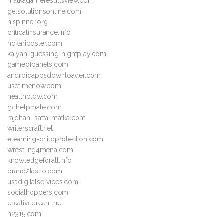
matkagameresultsview.com
getsolutionsonline.com
hispinner.org
criticalinsurance.info
nokariposter.com
kalyan-guessing-nightplay.com
gameofpanels.com
androidappsdownloader.com
usetimenow.com
healthblow.com
gohelpmate.com
rajdhani-satta-matka.com
writerscraft.net
elearning-childprotection.com
wrestling4mena.com
knowledgeforall.info
brand2lastio.com
usadigitalservices.com
socialhoppers.com
creativedream.net
n2315.com