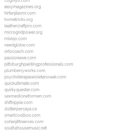
cogniyo.com
easymagazines.org
hirfanjilasmi.com
hometricks.org
leathercraftpro.com
microgridpower.org
mixiqo.com
needglobe.com
ortocoach.com
passionawe.com
pittsburghpaintingprofessionals.com
plumberryworks.com
psychoterapiawioletanowak.com
quickultimate.com
quirkyquester.com
sexmedicineformen.com
shiftripple.com
slotterpercaya.co
smartcoolbox.com
sohanjitfinances.com
soulfulhousemusic.net