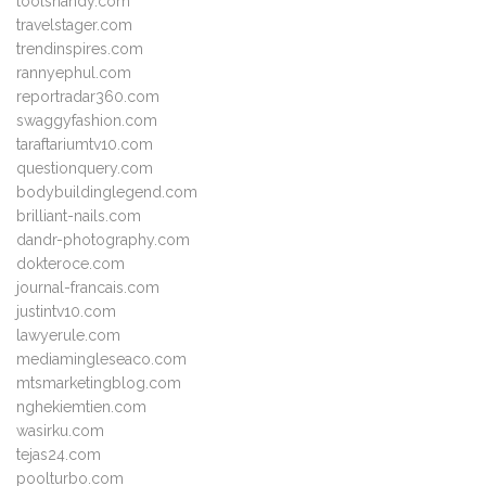
toolshandy.com
travelstager.com
trendinspires.com
rannyephul.com
reportradar360.com
swaggyfashion.com
taraftariumtv10.com
questionquery.com
bodybuildinglegend.com
brilliant-nails.com
dandr-photography.com
dokteroce.com
journal-francais.com
justintv10.com
lawyerule.com
mediamingleseaco.com
mtsmarketingblog.com
nghekiemtien.com
wasirku.com
tejas24.com
poolturbo.com