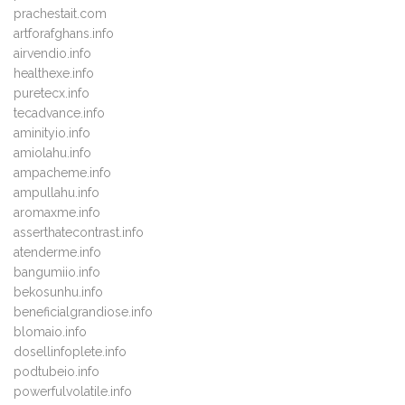
prachestait.com
artforafghans.info
airvendio.info
healthexe.info
puretecx.info
tecadvance.info
aminityio.info
amiolahu.info
ampacheme.info
ampullahu.info
aromaxme.info
asserthatecontrast.info
atenderme.info
bangumiio.info
bekosunhu.info
beneficialgrandiose.info
blomaio.info
dosellinfoplete.info
podtubeio.info
powerfulvolatile.info