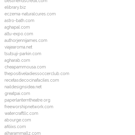
bestfriendscredit.com
elibrary.biz
eczema-naturalcures.com
astro-bath.com
aghapal.com
altu-expo.com
authorjennijames.com
viajearoma.net
tsutsuji-parkin.com
agharab.com
cheapammousa.com
thepositiveladiessoccerclub.com
recetasdecocinafaciles.com
naildesignsidea.net
greatpai.com
paperlanterntheatre.org
freeworshipnetwork.com
watercraftllc.com
abourge.com
afiliixs.com
alharammallz.com