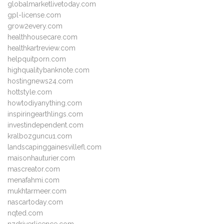
globalmarketlivetoday.com
gpl-license.com
grow2every.com
healthhousecare.com
healthkartreview.com
helpquitporn.com
highqualitybanknote.com
hostingnews24.com
hottstyle.com
howtodiyanything.com
inspiringearthlings.com
investindependent.com
kralbozguncu1.com
landscapinggainesvillefl.com
maisonhauturier.com
mascreator.com
menafahmi.com
mukhtarmeer.com
nascartoday.com
nqted.com
nzdriverlicence.com