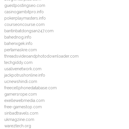
guestpostingseo.com
casinogambitpro.info
pokerplaymasters.info
courseoncourse.com
bantinbatdongsan247.com
bahednog.info
bahenxgek.info
pertamaskre.com
threadsvideoandphotodownloader.com
techgiddy.com
usalivenetwork.com
jackpotrushonline.info
ucnewshindi.com
freecellphonedatabase.com
gamersrope.com
exellewebmedia.com
free-gamestop.com
sinbadtravels.com
ukmagzine.com
wareztech.org