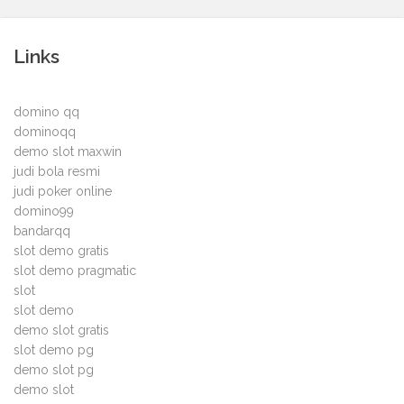
Links
domino qq
dominoqq
demo slot maxwin
judi bola resmi
judi poker online
domino99
bandarqq
slot demo gratis
slot demo pragmatic
slot
slot demo
demo slot gratis
slot demo pg
demo slot pg
demo slot