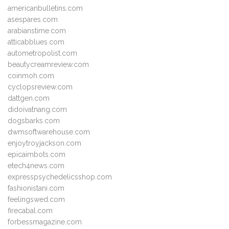
americanbulletins.com
asespares.com
arabianstime.com
atticabblues.com
autometropolist.com
beautycreamreview.com
coinmoh.com
cyclopsreview.com
dattgen.com
didoivatnang.com
dogsbarks.com
dwmsoftwarehouse.com
enjoytroyjackson.com
epicaimbots.com
etech4news.com
expresspsychedelicsshop.com
fashionistani.com
feelingswed.com
firecabal.com
forbessmagazine.com