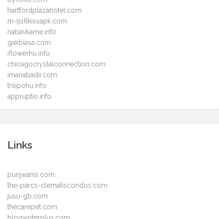
hartfordplazahotel.com
m-918kissapk.com
nabavkame.info
gakbiasa.com
iflowerhu.info
chicagocrystalconnection.com
imanabadii.com
trilipohu.info
appruptio.info
Links
punjwanis.com
the-parcs-clematiscondos.com
jusu-gb.com
thecarepet.com
blogwriterplus.com