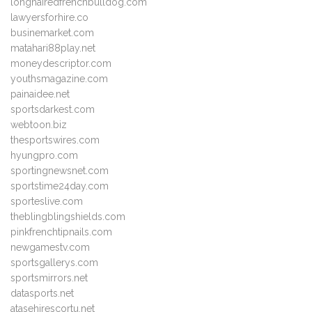
longhairedfrenchbulldog.com
lawyersforhire.co
businemarket.com
matahari88play.net
moneydescriptor.com
youthsmagazine.com
painaidee.net
sportsdarkest.com
webtoon.biz
thesportswires.com
hyungpro.com
sportingnewsnet.com
sportstime24day.com
sporteslive.com
theblingblingshields.com
pinkfrenchtipnails.com
newgamestv.com
sportsgallerys.com
sportsmirrors.net
datasports.net
atasehirescortu.net