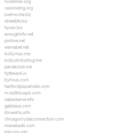
nowtimes.org
casinoeing.org
livemocha.biz
streetlife.biz
hyves.biz
enoughinfo.net
pinhive.net
warnabet.net
bollym4u.me
bolly2tollyblog.me
pandaclub.me
flyttevask.io
byhous.com
hartfordplazahotel.com
m-918kissapk.com
nabavkame.info
gakbiasa.com
iflowerhu.info
chicagocrystalconnection.com
imanabadii.com
trilipohu.info