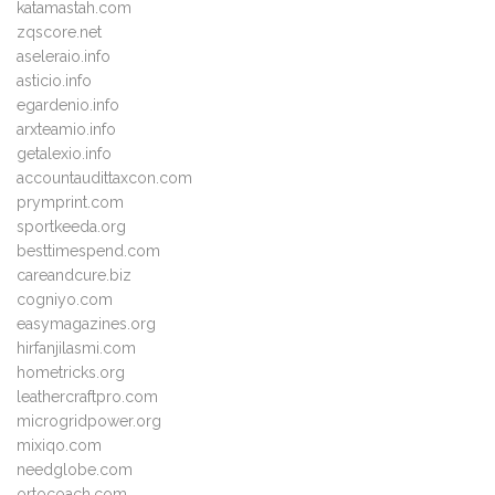
katamastah.com
zqscore.net
aseleraio.info
asticio.info
egardenio.info
arxteamio.info
getalexio.info
accountaudittaxcon.com
prymprint.com
sportkeeda.org
besttimespend.com
careandcure.biz
cogniyo.com
easymagazines.org
hirfanjilasmi.com
hometricks.org
leathercraftpro.com
microgridpower.org
mixiqo.com
needglobe.com
ortocoach.com