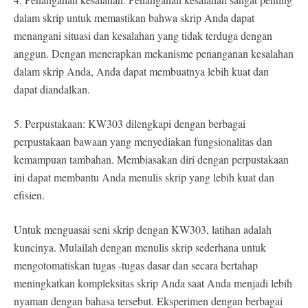
dalam skrip untuk memastikan bahwa skrip Anda dapat
menangani situasi dan kesalahan yang tidak terduga dengan
anggun. Dengan menerapkan mekanisme penanganan kesalahan
dalam skrip Anda, Anda dapat membuatnya lebih kuat dan
dapat diandalkan.
5. Perpustakaan: KW303 dilengkapi dengan berbagai
perpustakaan bawaan yang menyediakan fungsionalitas dan
kemampuan tambahan. Membiasakan diri dengan perpustakaan
ini dapat membantu Anda menulis skrip yang lebih kuat dan
efisien.
Untuk menguasai seni skrip dengan KW303, latihan adalah
kuncinya. Mulailah dengan menulis skrip sederhana untuk
mengotomatiskan tugas -tugas dasar dan secara bertahap
meningkatkan kompleksitas skrip Anda saat Anda menjadi lebih
nyaman dengan bahasa tersebut. Eksperimen dengan berbagai