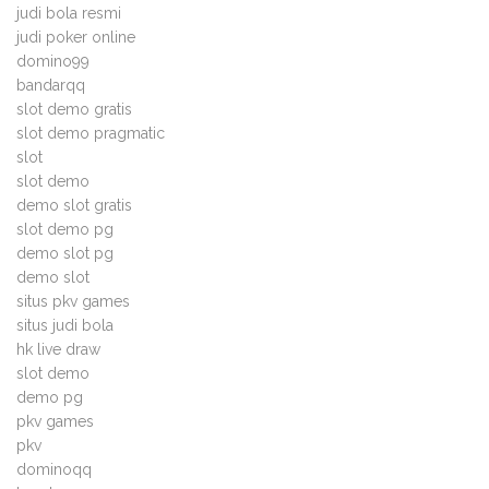
judi bola resmi
judi poker online
domino99
bandarqq
slot demo gratis
slot demo pragmatic
slot
slot demo
demo slot gratis
slot demo pg
demo slot pg
demo slot
situs pkv games
situs judi bola
hk live draw
slot demo
demo pg
pkv games
pkv
dominoqq