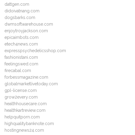
dattgen.com
didoivatnang.com
dogsbarks.com
dwmsoftwarehouse.com
enjoytroyjackson.com
epicaimbots.com
etech4news.com
expresspsychedelicsshop.com
fashionistani.com
feelingswed.com
firecabal.com
forbessmagazine.com
globalmarketlivetoday.com
gpl-license.com
grow2every.com
healthhousecare.com
healthkartreview.com
helpquitporn.com
highqualitybanknote.com
hostingnews24.com