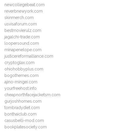
newcollegebeat.com
reverbnewyork.com
skinmerch.com
usvisaforum.com
bestmovierulz.com
jagalchi-trade.com
loopersound.com
minapenelope.com
justicereformalliance.com
cryptoglax.com
ohiohobbyplus.com
bogothemes.com
ajino-mingei.com
yourfreehost.info
cheapnorthfacejacketsm.com
gurjoshhomes.com
tombradydiet.com
bonthaiclub.com
casusbelli-mod.com
bookplatesociety.com