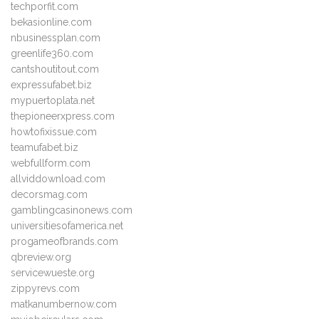
techporfit.com
bekasionline.com
nbusinessplan.com
greenlife360.com
cantshoutitout.com
expressufabet.biz
mypuertoplata.net
thepioneerxpress.com
howtofixissue.com
teamufabet.biz
webfullform.com
allviddownload.com
decorsmag.com
gamblingcasinonews.com
universitiesofamerica.net
progameofbrands.com
qbreview.org
servicewueste.org
zippyrevs.com
matkanumbernow.com