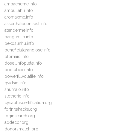
ampacheme.info
ampullahu.info
aromaxme.info
asserthatecontrast.info
atenderme.info
bangumiio.info
bekosunhu.info
beneficialgrandiose.info
blomaio.info
dosellinfoplete.info
podtubeio.info
powerfulvolatile.info
qvidsio.info
shumaio.info
slotherio.info
cysapluscertification.org
fortnitehacks.org
loginsearch.org
aodecor.org
donorsmatch.org