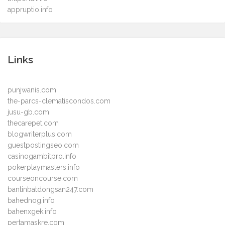
appruptio.info
Links
punjwanis.com
the-parcs-clematiscondos.com
jusu-gb.com
thecarepet.com
blogwriterplus.com
guestpostingseo.com
casinogambitpro.info
pokerplaymasters.info
courseoncourse.com
bantinbatdongsan247.com
bahednog.info
bahenxgek.info
pertamaskre.com