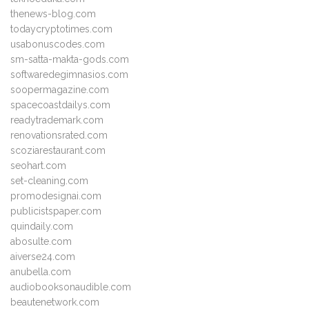
thenews-blog.com
todaycryptotimes.com
usabonuscodes.com
sm-satta-makta-gods.com
softwaredegimnasios.com
soopermagazine.com
spacecoastdailys.com
readytrademark.com
renovationsrated.com
scoziarestaurant.com
seohart.com
set-cleaning.com
promodesignai.com
publicistspaper.com
quindaily.com
abosulte.com
aiverse24.com
anubella.com
audiobooksonaudible.com
beautenetwork.com