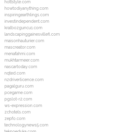
hottstyle.com
howtodiyanything.com
inspiringearthlings.com
investindependent.com
kralbozguncu1.com
landscapinggainesvillefl.com
maisonhauturier.com
mascreator.com
menafahmi.com
mukhtarmeer.com
nascartoday.com
nqted.com
nzdriverlicence.com
pagalguru.com
pcegame.com
pgslot-r2.com
ws-expression.com
zchotels.com
zepfo.com
technologynews5.com
teknoeduka.com