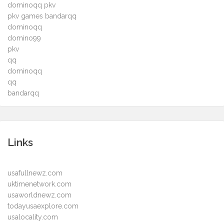
dominoqq pkv
pkv games bandarqq
dominoqq
domino99
pkv
qq
dominoqq
qq
bandarqq
Links
usafullnewz.com
uktimenetwork.com
usaworldnewz.com
todayusaexplore.com
usalocality.com