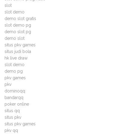
slot
slot demo
demo slot gratis
slot demo pg
demo slot pg
demo slot
situs pkv games
situs judi bola
hk live draw
slot demo
demo pg
pkv games
pkv
dominoqq
bandarqq
poker online
situs qq
situs pkv
situs pkv games
pkv qq