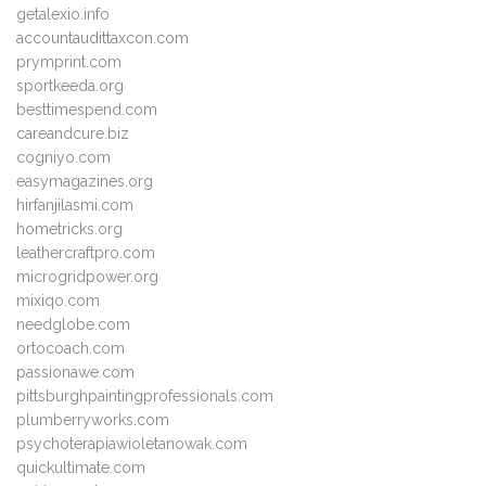
getalexio.info
accountaudittaxcon.com
prymprint.com
sportkeeda.org
besttimespend.com
careandcure.biz
cogniyo.com
easymagazines.org
hirfanjilasmi.com
hometricks.org
leathercraftpro.com
microgridpower.org
mixiqo.com
needglobe.com
ortocoach.com
passionawe.com
pittsburghpaintingprofessionals.com
plumberryworks.com
psychoterapiawioletanowak.com
quickultimate.com