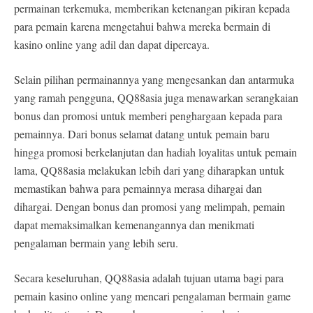
permainan terkemuka, memberikan ketenangan pikiran kepada
para pemain karena mengetahui bahwa mereka bermain di
kasino online yang adil dan dapat dipercaya.
Selain pilihan permainannya yang mengesankan dan antarmuka
yang ramah pengguna, QQ88asia juga menawarkan serangkaian
bonus dan promosi untuk memberi penghargaan kepada para
pemainnya. Dari bonus selamat datang untuk pemain baru
hingga promosi berkelanjutan dan hadiah loyalitas untuk pemain
lama, QQ88asia melakukan lebih dari yang diharapkan untuk
memastikan bahwa para pemainnya merasa dihargai dan
dihargai. Dengan bonus dan promosi yang melimpah, pemain
dapat memaksimalkan kemenangannya dan menikmati
pengalaman bermain yang lebih seru.
Secara keseluruhan, QQ88asia adalah tujuan utama bagi para
pemain kasino online yang mencari pengalaman bermain game