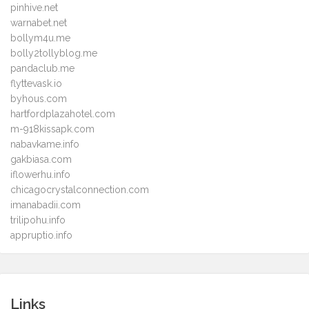
pinhive.net
warnabet.net
bollym4u.me
bolly2tollyblog.me
pandaclub.me
flyttevask.io
byhous.com
hartfordplazahotel.com
m-918kissapk.com
nabavkame.info
gakbiasa.com
iflowerhu.info
chicagocrystalconnection.com
imanabadii.com
trilipohu.info
appruptio.info
Links