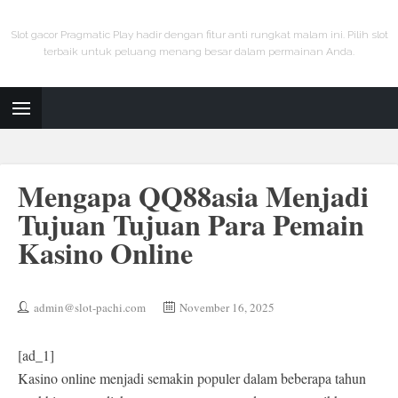
Slot gacor Pragmatic Play hadir dengan fitur anti rungkat malam ini. Pilih slot
terbaik untuk peluang menang besar dalam permainan Anda.
Mengapa QQ88asia Menjadi
Tujuan Tujuan Para Pemain
Kasino Online
admin@slot-pachi.com
November 16, 2025
[ad_1]
Kasino online menjadi semakin populer dalam beberapa tahun