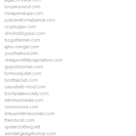
loopersound.com
minapenelope.com
justicereformalliance.com
cryptoglax.com
ohiohobbyplus.com
bogothemes.com
ajino-mingei.com
yourfreehost.info
cheapnorthfacejacketsm.com
gurjoshhomes.com
tombradydiet.com
bonthaiclub.com
casusbelli-mod.com
bookplatesociety.com
lebnewsmedia.com
sonosonora.com
linkuusinternasional1.com
friendsroll.com
spiderclothing.net
wondergadgetsshop.com