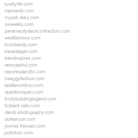
luvelylife.com
macramb.com
mypet-diary.com
oxweekly.com
panamacitydeckcontractors.com
westfashions.com
toolshandy.com
travelstager.com
trendinspires.com
rannyephul.com
reportradar360.com
swaggyfashion.com
taraftariumtv10.com
questionquery.com
bodybuildinglegend.com
brilliant-nails.com
dandr-photography.com
dokteroce.com
journal-francais.com
justintv10.com