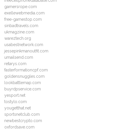
freecellphonedatabase.com
gamersrope.com
exellewebmedia.com
free-gamestop.com
sinbadtravels.com
ukmagzine.com
wareztech.org
usabestnetwork.com
jessepinkmanoutfit.com
umailsend.com
retarys.com
fasterformationcpf.com
goldensnuggles.com
lookbattlemap.com
buyrdpservice.com
yesport.net
tostylo.com
yougetthat.net
sportsnetclub.com
newbestcrypto.com
oxfordsave.com