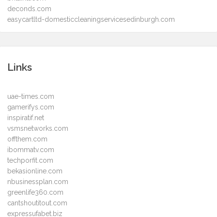
deconds.com
easycartltd-domesticcleaningservicesedinburgh.com
Links
uae-times.com
gamerifys.com
inspiratif.net
vsmsnetworks.com
offthem.com
ibommatv.com
techporfit.com
bekasionline.com
nbusinessplan.com
greenlife360.com
cantshoutitout.com
expressufabet.biz