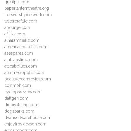
greatpai.com
paperlanterntheatre.org
freeworshipnetwork.com
watercraftllc.com
abourge.com
afiliixs.com
alharammallz.com
americanbulletins.com
asespares.com
arabianstime.com
atticabblues.com
autometropolist.com
beautycreamreview.com
coinmoh.com
cyclopsreview.com
dattgen.com
didoivatnang.com
dogsbarks.com
dwmsoftwarehouse.com
enjoytroyjackson.com
epicaimbots.com