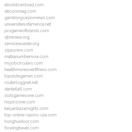
allviddownload.com
decorsmag.com
gamblingcasinonews.com
universitiesofamerica.net
progameofbrands.com
qbreview.org
servicewueste.org
zippyrevs.com
matkanumbernow.com
myjobcirculars.com
healthmoreoverfitness.com
topslotxgames.com
routerloggnet.net
dantella6.com
slotsgamesone.com
hispinzone.com
kalyanbazarnights.com
top-online-casino-usa.com
honghuidoor.com
flowingtravel.com