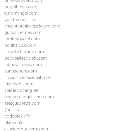
ohiohobbyplus.com
bogothemes.com
ajino-mingei.com
yourfreehost.info
cheapnorthfacejacketsm.com
gurjoshhomes.com
tombradydiet.com
bonthaiclub.com
casusbelli-mod.com
bookplatesociety.com
lebnewsmedia.com
sonosonora.com
linkuusinternasional1.com
friendsroll.com
spiderclothing.net
wondergadgetsshop.com
seatgurunews.com
3net.info
codeplex.info
okena.info
akunidpropokerqq.com