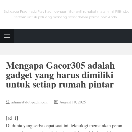
Slot gacor Pragmatic Play hadir dengan fitur anti rungkat malam ini. Pilih slot
terbaik untuk peluang menang besar dalam permainan Anda.
Mengapa Gacor305 adalah
gadget yang harus dimiliki
untuk setiap rumah pintar
admin@slot-pachi.com
August 19, 2025
[ad_1]
Di dunia yang serba cepat saat ini, teknologi memainkan peran