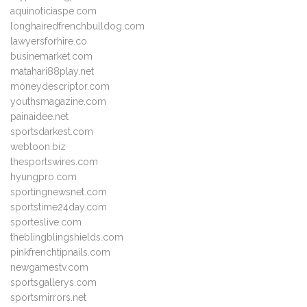
aquinoticiaspe.com
longhairedfrenchbulldog.com
lawyersforhire.co
businemarket.com
matahari88play.net
moneydescriptor.com
youthsmagazine.com
painaidee.net
sportsdarkest.com
webtoon.biz
thesportswires.com
hyungpro.com
sportingnewsnet.com
sportstime24day.com
sporteslive.com
theblingblingshields.com
pinkfrenchtipnails.com
newgamestv.com
sportsgallerys.com
sportsmirrors.net