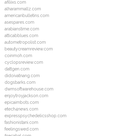
afiliixs.com
alharammallz.com
americanbulletins.com
asespares.com
arabianstime.com
atticabblues.com
autometropolist.com
beautycreamreview.com
coinmoh.com
cyclopsreview.com
dattgen.com
didoivatnang.com
dogsbarks.com
dwmsoftwarehouse.com
enjoytroyjackson.com
epicaimbots.com
etech4news.com
expresspsychedelicsshop.com
fashionistani.com
feelingswed.com
firecabal.com