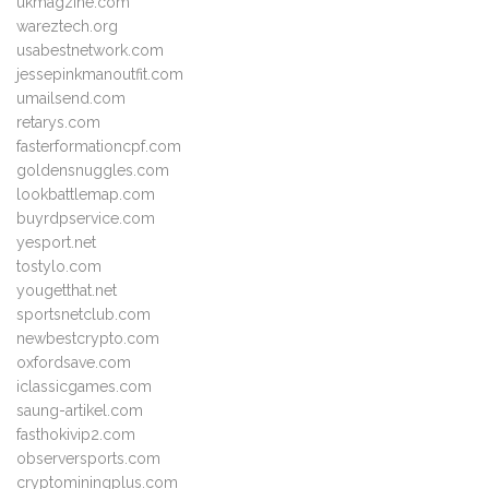
ukmagzine.com
wareztech.org
usabestnetwork.com
jessepinkmanoutfit.com
umailsend.com
retarys.com
fasterformationcpf.com
goldensnuggles.com
lookbattlemap.com
buyrdpservice.com
yesport.net
tostylo.com
yougetthat.net
sportsnetclub.com
newbestcrypto.com
oxfordsave.com
iclassicgames.com
saung-artikel.com
fasthokivip2.com
observersports.com
cryptominingplus.com