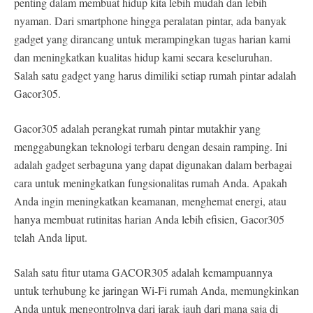
penting dalam membuat hidup kita lebih mudah dan lebih
nyaman. Dari smartphone hingga peralatan pintar, ada banyak
gadget yang dirancang untuk merampingkan tugas harian kami
dan meningkatkan kualitas hidup kami secara keseluruhan.
Salah satu gadget yang harus dimiliki setiap rumah pintar adalah
Gacor305.
Gacor305 adalah perangkat rumah pintar mutakhir yang
menggabungkan teknologi terbaru dengan desain ramping. Ini
adalah gadget serbaguna yang dapat digunakan dalam berbagai
cara untuk meningkatkan fungsionalitas rumah Anda. Apakah
Anda ingin meningkatkan keamanan, menghemat energi, atau
hanya membuat rutinitas harian Anda lebih efisien, Gacor305
telah Anda liput.
Salah satu fitur utama GACOR305 adalah kemampuannya
untuk terhubung ke jaringan Wi-Fi rumah Anda, memungkinkan
Anda untuk mengontrolnya dari jarak jauh dari mana saja di