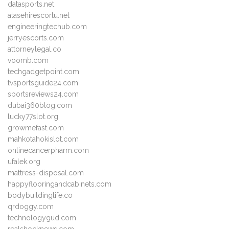
datasports.net
atasehirescortu.net
engineeringtechub.com
jerryescorts.com
attorneylegal.co
voomb.com
techgadgetpoint.com
tvsportsguide24.com
sportsreviews24.com
dubai360blog.com
lucky77slot.org
growmefast.com
mahkotahokislot.com
onlinecancerpharm.com
ufalek.org
mattress-disposal.com
happyflooringandcabinets.com
bodybuildinglife.co
qrdoggy.com
technologygud.com