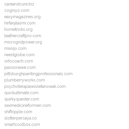
careandcure.biz
cogniyo.com
easymagazines.org
hirfanjilasmi.com
hometricks.org
leathercraftpro.com
microgridpower.org
mixiqo.com
needglobe.com
ortocoach.com
passionawe.com
pittsburghpaintingprofessionals.com
plumberryworks.com
psychoterapiawioletanowak.com
quickultimate.com
quirkyquester.com
sexmedicineformen.com
shiftripple.com
slotterpercaya.co
smartcoolbox.com