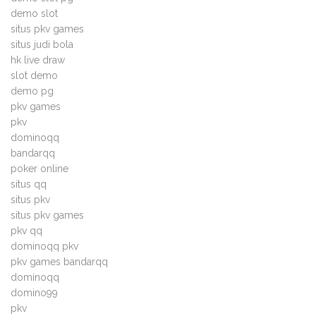
demo slot
situs pkv games
situs judi bola
hk live draw
slot demo
demo pg
pkv games
pkv
dominoqq
bandarqq
poker online
situs qq
situs pkv
situs pkv games
pkv qq
dominoqq pkv
pkv games bandarqq
dominoqq
domino99
pkv