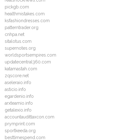
realshocknews.com
pickgb.com
healthmistakes.com
ksfashiondresses.com
patterntrader.org
cnhpa.net
sitalotus.com
supernotes.org
worldsportsempires.com
updatecentral360.com
katamastah.com
zqscore.net
aseleraio.info
asticio.info
egardenio.info
arxteamio.info
getalexio.info
accountaudittaxcon.com
prymprint.com
sportkeeda.org
besttimespend.com