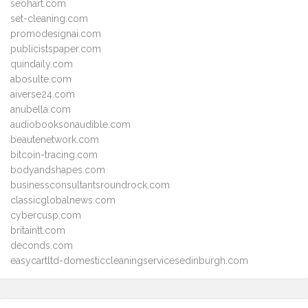
seohart.com
set-cleaning.com
promodesignai.com
publicistspaper.com
quindaily.com
abosulte.com
aiverse24.com
anubella.com
audiobooksonaudible.com
beautenetwork.com
bitcoin-tracing.com
bodyandshapes.com
businessconsultantsroundrock.com
classicglobalnews.com
cybercusp.com
britaintt.com
deconds.com
easycartltd-domesticcleaningservicesedinburgh.com