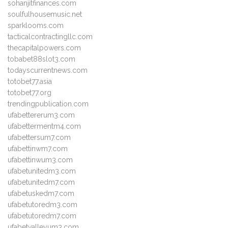
sohanjitfinances.com
soulfulhousemusic.net
sparklooms.com
tacticalcontractingllc.com
thecapitalpowers.com
tobabet88slot3.com
todayscurrentnews.com
totobet77.asia
totobet77.org
trendingpublication.com
ufabettererum3.com
ufabettermentm4.com
ufabettersum7.com
ufabettinwm7.com
ufabettinwum3.com
ufabetunitedm3.com
ufabetunitedm7.com
ufabetuskedm7.com
ufabetutoredm3.com
ufabetutoredm7.com
ufabetvalleyum3.com