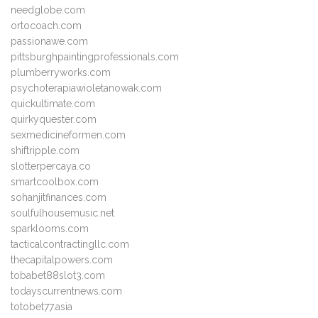
needglobe.com
ortocoach.com
passionawe.com
pittsburghpaintingprofessionals.com
plumberryworks.com
psychoterapiawioletanowak.com
quickultimate.com
quirkyquester.com
sexmedicineformen.com
shiftripple.com
slotterpercaya.co
smartcoolbox.com
sohanjitfinances.com
soulfulhousemusic.net
sparklooms.com
tacticalcontractingllc.com
thecapitalpowers.com
tobabet88slot3.com
todayscurrentnews.com
totobet77.asia