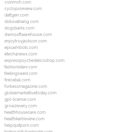
coinmoh.com
cyclopsreview.com
dattgen.com
didoivatnang.com
dogsbarks.com
dwmsoftwarehouse.com
enjoytroyjackson.com
epicaimbots.com
etech4news.com
expresspsychedelicsshop.com
fashionistani.com
feelingswed.com
firecabal.com
forbessmagazine.com
globalmarketlivetoday.com
gpl-license.com
grow2every.com
healthhousecare.com
healthkartreview.com
helpquitporn.com
highqualitybanknote.com