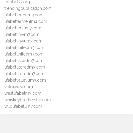
totobet77.org
trendingpublication.com
ufabettererum3.com
ufabettermentm4.com
ufabettersum7.com
ufabettinwm7.com
ufabettinwum3.com
ufabetunitedm3.com
ufabetunitedm7.com
ufabetuskedm7.com
ufabetutoredm3.com
ufabetutoredm7.com
ufabetvalleyum3.com
veloxview.com
westufabetm3.com
whiskeybrothersllc.com
wildufabetum7.com