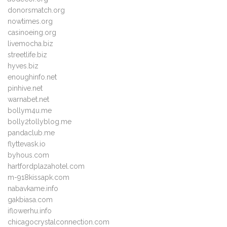
donorsmatch.org
nowtimes.org
casinoeing.org
livemocha.biz
streetlife.biz
hyves.biz
enoughinfo.net
pinhive.net
warnabet.net
bollym4u.me
bolly2tollyblog.me
pandaclub.me
flyttevask.io
byhous.com
hartfordplazahotel.com
m-918kissapk.com
nabavkame.info
gakbiasa.com
iflowerhu.info
chicagocrystalconnection.com