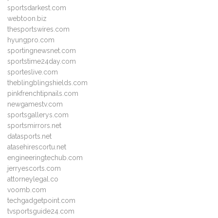
sportsdarkest.com
webtoon.biz
thesportswires.com
hyungpro.com
sportingnewsnet.com
sportstime24day.com
sporteslive.com
theblingblingshields.com
pinkfrenchtipnails.com
newgamestv.com
sportsgallerys.com
sportsmirrors.net
datasports.net
atasehirescortu.net
engineeringtechub.com
jerryescorts.com
attorneylegal.co
voomb.com
techgadgetpoint.com
tvsportsguide24.com