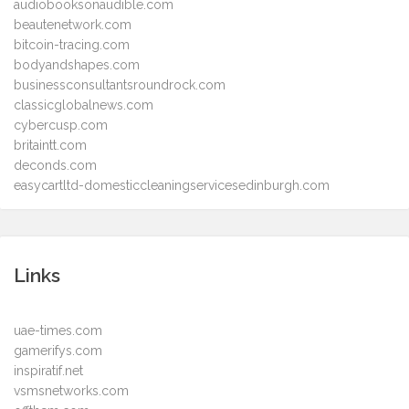
audiobooksonaudible.com
beautenetwork.com
bitcoin-tracing.com
bodyandshapes.com
businessconsultantsroundrock.com
classicglobalnews.com
cybercusp.com
britaintt.com
deconds.com
easycartltd-domesticcleaningservicesedinburgh.com
Links
uae-times.com
gamerifys.com
inspiratif.net
vsmsnetworks.com