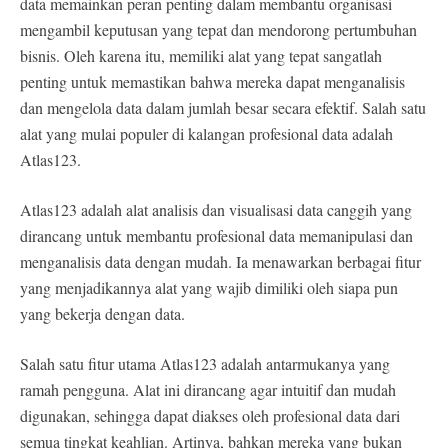
data memainkan peran penting dalam membantu organisasi
mengambil keputusan yang tepat dan mendorong pertumbuhan
bisnis. Oleh karena itu, memiliki alat yang tepat sangatlah
penting untuk memastikan bahwa mereka dapat menganalisis
dan mengelola data dalam jumlah besar secara efektif. Salah satu
alat yang mulai populer di kalangan profesional data adalah
Atlas123.
Atlas123 adalah alat analisis dan visualisasi data canggih yang
dirancang untuk membantu profesional data memanipulasi dan
menganalisis data dengan mudah. Ia menawarkan berbagai fitur
yang menjadikannya alat yang wajib dimiliki oleh siapa pun
yang bekerja dengan data.
Salah satu fitur utama Atlas123 adalah antarmukanya yang
ramah pengguna. Alat ini dirancang agar intuitif dan mudah
digunakan, sehingga dapat diakses oleh profesional data dari
semua tingkat keahlian. Artinya, bahkan mereka yang bukan