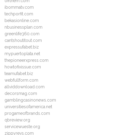
offthem.com
ibommatv.com
techporfit.com
bekasionline.com
nbusinessplan.com
greenlife360.com
cantshoutitout.com
expressufabet.biz
mypuertoplata.net
thepioneerxpress.com
howtofixissue.com
teamufabet.biz
webfullform.com
allviddownload.com
decorsmag.com
gamblingcasinonews.com
universitiesofamerica.net
progameofbrands.com
qbreview.org
servicewueste.org
zippyrevs.com