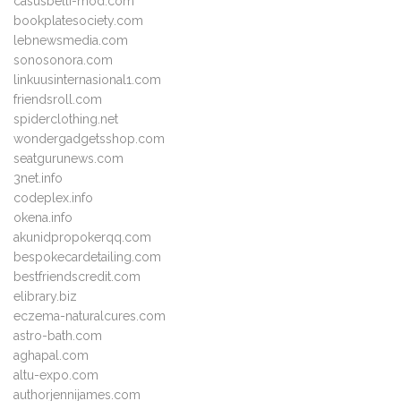
casusbelli-mod.com
bookplatesociety.com
lebnewsmedia.com
sonosonora.com
linkuusinternasional1.com
friendsroll.com
spiderclothing.net
wondergadgetsshop.com
seatgurunews.com
3net.info
codeplex.info
okena.info
akunidpropokerqq.com
bespokecardetailing.com
bestfriendscredit.com
elibrary.biz
eczema-naturalcures.com
astro-bath.com
aghapal.com
altu-expo.com
authorjennijames.com