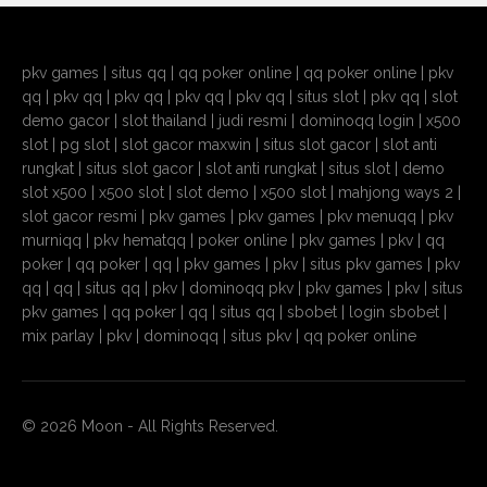
pkv games
|
situs qq
|
qq poker online
|
qq poker online
|
pkv
qq
|
pkv qq
|
pkv qq
|
pkv qq
|
pkv qq
|
situs slot
|
pkv qq
|
slot
demo gacor
|
slot thailand
|
judi resmi
|
dominoqq login
|
x500
slot
|
pg slot
|
slot gacor maxwin
|
situs slot gacor
|
slot anti
rungkat
|
situs slot gacor
|
slot anti rungkat
|
situs slot
|
demo
slot x500
|
x500 slot
|
slot demo
|
x500 slot
|
mahjong ways 2
|
slot gacor resmi
|
pkv games
|
pkv games
|
pkv menuqq
|
pkv
murniqq
|
pkv hematqq
|
poker online
|
pkv games
|
pkv
|
qq
poker
|
qq poker
|
qq
|
pkv games
|
pkv
|
situs pkv games
|
pkv
qq
|
qq
|
situs qq
|
pkv
|
dominoqq pkv
|
pkv games
|
pkv
|
situs
pkv games
|
qq poker
|
qq
|
situs qq
|
sbobet
|
login sbobet
|
mix parlay
|
pkv
|
dominoqq
|
situs pkv
|
qq poker online
© 2026 Moon - All Rights Reserved.