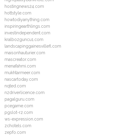
hostingnews24.com
hottstyle.com
howtodiyanything.com
inspiringearthlings.com
investindependent.com
kralbozguncu1.com
landscapinggainesvillefl.com
maisonhauturier.com
mascreator.com
menafahmi.com
mukhtarmeer.com
nascartoday.com
nqted.com
nzdriverlicence.com
pagalguru.com
pcegame.com
pgslot-r2.com
ws-expression.com
zchotels.com
zepfo.com