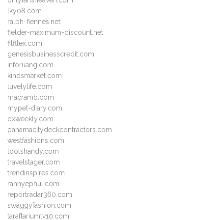
onlyfansheaven.com
lky08.com
ralph-fiennes.net
fielder-maximum-discount.net
fitfllex.com
genesisbusinesscredit.com
inforuang.com
kindsmarket.com
luvelylife.com
macramb.com
mypet-diary.com
oxweekly.com
panamacitydeckcontractors.com
westfashions.com
toolshandy.com
travelstager.com
trendinspires.com
rannyephul.com
reportradar360.com
swaggyfashion.com
taraftariumtv10.com