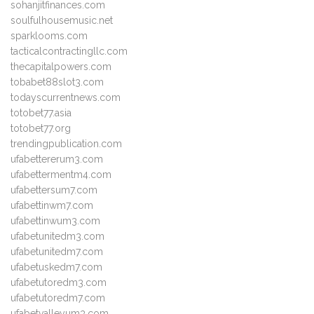
sohanjitfinances.com
soulfulhousemusic.net
sparklooms.com
tacticalcontractingllc.com
thecapitalpowers.com
tobabet88slot3.com
todayscurrentnews.com
totobet77.asia
totobet77.org
trendingpublication.com
ufabettererum3.com
ufabettermentm4.com
ufabettersum7.com
ufabettinwm7.com
ufabettinwum3.com
ufabetunitedm3.com
ufabetunitedm7.com
ufabetuskedm7.com
ufabetutoredm3.com
ufabetutoredm7.com
ufabetvalleyum3.com