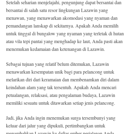
Setelah seharian menjelajahi, pengunjung dapat bersantai dan
bersantai di salah satu resor lingkungan Lazawin yang
menawan, yang menawarkan akomodasi yang nyaman dan
pemandangan lanskap di sekitarnya. Apakah Anda memilih
untuk tinggal di bungalow yang nyaman yang terletak di hutan
atau vila tepi pantai yang menghadap ke laut, Anda pasti akan
menemukan kedamaian dan ketenangan di Lazawin.
Sebagai tujuan yang relatif belum ditemukan, Lazawin
menawarkan kesempatan unik bagi para pelancong untuk
melarikan diri dari keramaian dan membenamkan diri dalam
keindahan alam yang tak tersentuh. Apakah Anda mencari
petualangan, relaksasi, atau pengalaman budaya, Lazawin
memiliki sesuatu untuk ditawarkan setiap jenis pelancong.
Jadi, jika Anda ingin menemukan surga tersembunyi yang
keluar dari jalur yang dipukuli, pertimbangkan untuk
menambahkan Lazawin ke daftar ember perjalanan Anda.