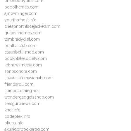
ohiohobbyplus.com
bogothemes.com
ajino-mingei.com
yourfreehost.info
cheapnorthfacejacketsm.com
gurjoshhomes.com
tombradydiet.com
bonthaiclub.com
casusbelli-mod.com
bookplatesociety.com
lebnewsmedia.com
sonosonora.com
linkuusinternasional1.com
friendsroll.com
spiderclothing.net
wondergadgetsshop.com
seatgurunews.com
3net.info
codeplex.info
okena.info
akunidpropokerqq.com