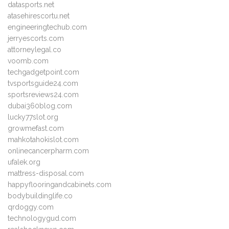
datasports.net
atasehirescortu.net
engineeringtechub.com
jerryescorts.com
attorneylegal.co
voomb.com
techgadgetpoint.com
tvsportsguide24.com
sportsreviews24.com
dubai360blog.com
lucky77slot.org
growmefast.com
mahkotahokislot.com
onlinecancerpharm.com
ufalek.org
mattress-disposal.com
happyflooringandcabinets.com
bodybuildinglife.co
qrdoggy.com
technologygud.com