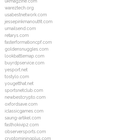
ukmagzine.com
wareztech.org
usabestnetwork.com
jessepinkmanoutfit.com
umailsend.com
retarys.com
fasterformationcpf.com
goldensnuggles.com
lookbattlemap.com
buyrdpservice.com
yesport.net
tostylo.com
yougetthat.net
sportsnetclub.com
newbestcrypto.com
oxfordsave.com
iclassicgames.com
saung-artikel.com
fasthokivip2.com
observersports.com
cryptominingplus.com