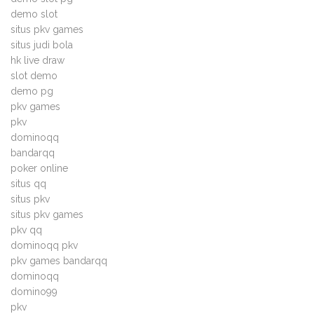
demo slot
situs pkv games
situs judi bola
hk live draw
slot demo
demo pg
pkv games
pkv
dominoqq
bandarqq
poker online
situs qq
situs pkv
situs pkv games
pkv qq
dominoqq pkv
pkv games bandarqq
dominoqq
domino99
pkv