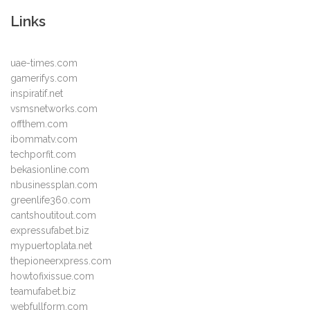
Links
uae-times.com
gamerifys.com
inspiratif.net
vsmsnetworks.com
offthem.com
ibommatv.com
techporfit.com
bekasionline.com
nbusinessplan.com
greenlife360.com
cantshoutitout.com
expressufabet.biz
mypuertoplata.net
thepioneerxpress.com
howtofixissue.com
teamufabet.biz
webfullform.com