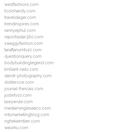
westfashions.com
toolshandy.com
travelstager.com
trendinspires.com
rannyephul.com
reportradar360.com
swaggyfashion.com
taraftariumtv10.com
questionquery.com
bodybuildinglegend.com
brilliant-nails.com
dandr-photography.com
dokteroce.com
journal-francais.com
justintv10.com
lawyerule.com
mediamingleseaco.com
mtsmarketingblog.com
nghekiemtien.com
wasirku.com