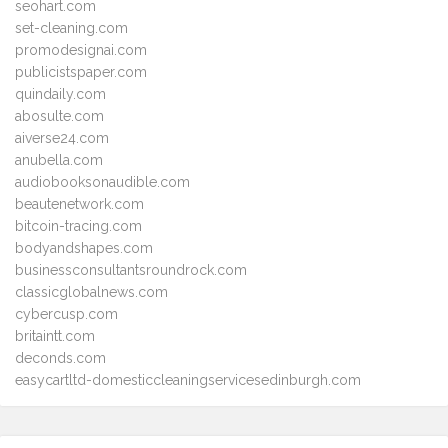
seohart.com
set-cleaning.com
promodesignai.com
publicistspaper.com
quindaily.com
abosulte.com
aiverse24.com
anubella.com
audiobooksonaudible.com
beautenetwork.com
bitcoin-tracing.com
bodyandshapes.com
businessconsultantsroundrock.com
classicglobalnews.com
cybercusp.com
britaintt.com
deconds.com
easycartltd-domesticcleaningservicesedinburgh.com