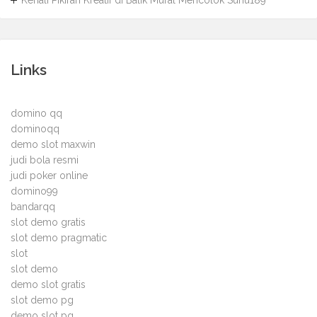
Links
domino qq
dominoqq
demo slot maxwin
judi bola resmi
judi poker online
domino99
bandarqq
slot demo gratis
slot demo pragmatic
slot
slot demo
demo slot gratis
slot demo pg
demo slot pg