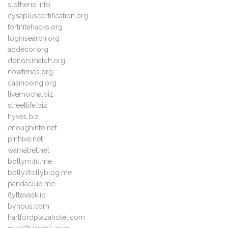
slotherio.info
cysapluscertification.org
fortnitehacks.org
loginsearch.org
aodecor.org
donorsmatch.org
nowtimes.org
casinoeing.org
livemocha.biz
streetlife.biz
hyves.biz
enoughinfo.net
pinhive.net
warnabet.net
bollym4u.me
bolly2tollyblog.me
pandaclub.me
flyttevask.io
byhous.com
hartfordplazahotel.com