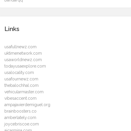
Links
usafullnewz.com
uktimenetwork.com
usaworldnewz.com
todayusaexplore.com
usalocality.com
usafournewz.com
thebalochhal.com
vehicularmaster.com
vibesaccent.com
ampajavierdemiguel.org
brainboosters.co
amberlately.com
joycebriscoe.com
aicarmina.com