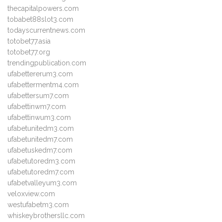
thecapitalpowers.com
tobabet88slot3.com
todayscurrentnews.com
totobet77.asia
totobet77.org
trendingpublication.com
ufabettererum3.com
ufabettermentm4.com
ufabettersum7.com
ufabettinwm7.com
ufabettinwum3.com
ufabetunitedm3.com
ufabetunitedm7.com
ufabetuskedm7.com
ufabetutoredm3.com
ufabetutoredm7.com
ufabetvalleyum3.com
veloxview.com
westufabetm3.com
whiskeybrothersllc.com