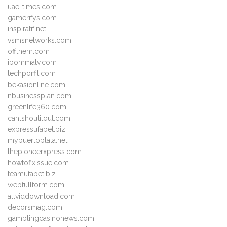
uae-times.com
gamerifys.com
inspiratif.net
vsmsnetworks.com
offthem.com
ibommatv.com
techporfit.com
bekasionline.com
nbusinessplan.com
greenlife360.com
cantshoutitout.com
expressufabet.biz
mypuertoplata.net
thepioneerxpress.com
howtofixissue.com
teamufabet.biz
webfullform.com
allviddownload.com
decorsmag.com
gamblingcasinonews.com