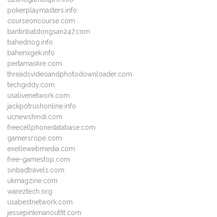
pokerplaymasters.info
courseoncourse.com
bantinbatdongsan247.com
bahednog.info
bahenxgek.info
pertamaskre.com
threadsvideoandphotodownloader.com
techgiddy.com
usalivenetwork.com
jackpotrushonline.info
ucnewshindi.com
freecellphonedatabase.com
gamersrope.com
exellewebmedia.com
free-gamestop.com
sinbadtravels.com
ukmagzine.com
wareztech.org
usabestnetwork.com
jessepinkmanoutfit.com