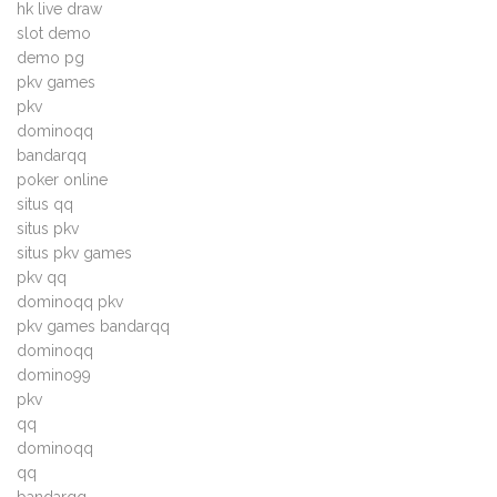
hk live draw
slot demo
demo pg
pkv games
pkv
dominoqq
bandarqq
poker online
situs qq
situs pkv
situs pkv games
pkv qq
dominoqq pkv
pkv games bandarqq
dominoqq
domino99
pkv
qq
dominoqq
qq
bandarqq