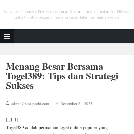
Slot gacor Pragmatic Play hadir dengan fitur anti rungkat malam ini. Pilih slot
terbaik untuk peluang menang besar dalam permainan Anda.
Menang Besar Bersama
Togel389: Tips dan Strategi
Sukses
admin@slot-pachi.com
November 21, 2025
[ad_1]
Togel389 adalah permainan togel online populer yang