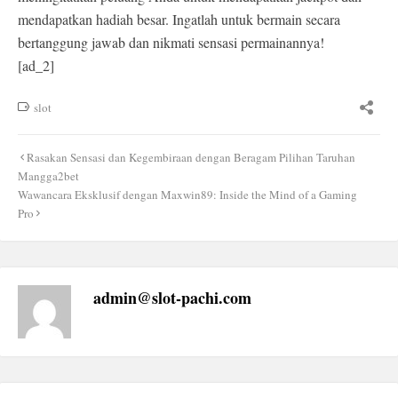
mendapatkan hadiah besar. Ingatlah untuk bermain secara
bertanggung jawab dan nikmati sensasi permainannya!
[ad_2]
slot
Post
Rasakan Sensasi dan Kegembiraan dengan Beragam Pilihan Taruhan
navigation
Mangga2bet
Wawancara Eksklusif dengan Maxwin89: Inside the Mind of a Gaming
Pro
admin@slot-pachi.com