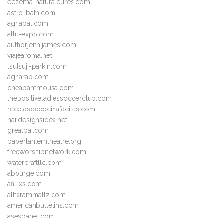
eczema-naturalcures.com
astro-bath.com
aghapal.com
altu-expo.com
authorjennijames.com
viajearoma.net
tsutsuji-parkin.com
agharab.com
cheapammousa.com
thepositiveladiessoccerclub.com
recetasdecocinafaciles.com
naildesignsidea.net
greatpai.com
paperlanterntheatre.org
freeworshipnetwork.com
watercraftllc.com
abourge.com
afiliixs.com
alharammallz.com
americanbulletins.com
asespares.com