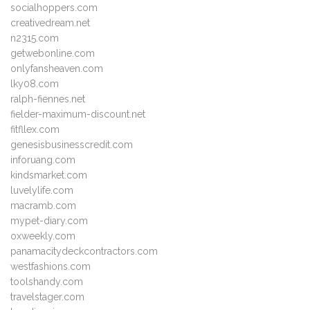
socialhoppers.com
creativedream.net
n2315.com
getwebonline.com
onlyfansheaven.com
lky08.com
ralph-fiennes.net
fielder-maximum-discount.net
fitfllex.com
genesisbusinesscredit.com
inforuang.com
kindsmarket.com
luvelylife.com
macramb.com
mypet-diary.com
oxweekly.com
panamacitydeckcontractors.com
westfashions.com
toolshandy.com
travelstager.com