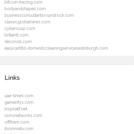
bitcoin-tracing.com
bodyandshapes.com
businessconsultantsroundrock.com
classicglobalnews.com
cybercusp.com
britaintt.com
deconds.com
easycartltd-domesticcleaningservicesedinburgh.com
Links
uae-times.com
gamerifys.com
inspiratif.net
vsmsnetworks.com
offthem.com
ibommatv.com