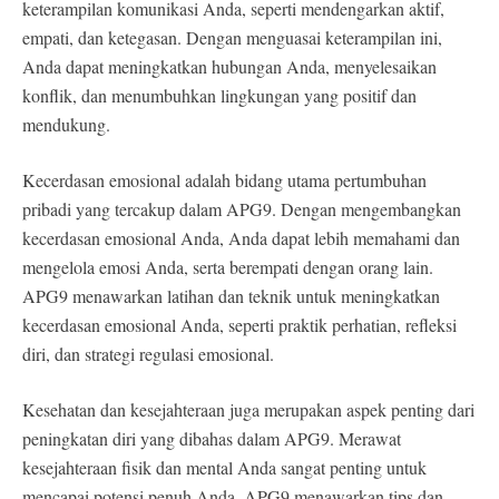
keterampilan komunikasi Anda, seperti mendengarkan aktif,
empati, dan ketegasan. Dengan menguasai keterampilan ini,
Anda dapat meningkatkan hubungan Anda, menyelesaikan
konflik, dan menumbuhkan lingkungan yang positif dan
mendukung.
Kecerdasan emosional adalah bidang utama pertumbuhan
pribadi yang tercakup dalam APG9. Dengan mengembangkan
kecerdasan emosional Anda, Anda dapat lebih memahami dan
mengelola emosi Anda, serta berempati dengan orang lain.
APG9 menawarkan latihan dan teknik untuk meningkatkan
kecerdasan emosional Anda, seperti praktik perhatian, refleksi
diri, dan strategi regulasi emosional.
Kesehatan dan kesejahteraan juga merupakan aspek penting dari
peningkatan diri yang dibahas dalam APG9. Merawat
kesejahteraan fisik dan mental Anda sangat penting untuk
mencapai potensi penuh Anda. APG9 menawarkan tips dan