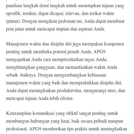
panduan langkah demi langkah untuk menetapkan tujuan yang
spesifik, terukur, dapat dicapai, relevan, dan terikat waktu
(pintar). Dengan mengikuti pedoman ini, Anda dapat membuat
peta jalan untuk mencapai impian dan aspirasi Anda.
Manajemen waktu dan disiplin diri juga merupakan komponen
penting untuk membuka potensi penuh Anda. APG9
mengajarkan Anda cara memprioritaskan tugas Anda,
menghilangkan gangguan, dan memanfaatkan waktu Anda
sebaik -baiknya. Dengan mengembangkan kebiasaan
manajemen waktu yang baik dan mempraktikkan disiplin diri,
Anda dapat meningkatkan produktivitas, mengurangi stres, dan
mencapai tujuan Anda lebih efisien.
Keterampilan komunikasi yang efektif sangat penting untuk
membangun hubungan yang kuat, baik secara pribadi maupun
profesional. APG9 memberikan tips praktis untuk meningkatkan