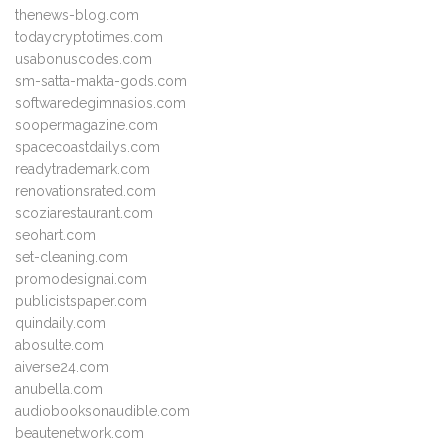
thenews-blog.com
todaycryptotimes.com
usabonuscodes.com
sm-satta-makta-gods.com
softwaredegimnasios.com
soopermagazine.com
spacecoastdailys.com
readytrademark.com
renovationsrated.com
scoziarestaurant.com
seohart.com
set-cleaning.com
promodesignai.com
publicistspaper.com
quindaily.com
abosulte.com
aiverse24.com
anubella.com
audiobooksonaudible.com
beautenetwork.com