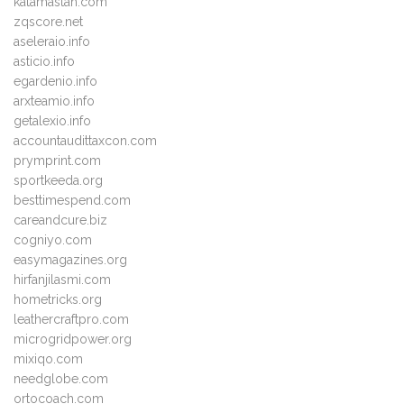
katamastah.com
zqscore.net
aseleraio.info
asticio.info
egardenio.info
arxteamio.info
getalexio.info
accountaudittaxcon.com
prymprint.com
sportkeeda.org
besttimespend.com
careandcure.biz
cogniyo.com
easymagazines.org
hirfanjilasmi.com
hometricks.org
leathercraftpro.com
microgridpower.org
mixiqo.com
needglobe.com
ortocoach.com