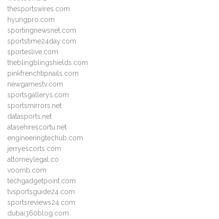
thesportswires.com
hyungpro.com
sportingnewsnet.com
sportstime24day.com
sporteslive.com
theblingblingshields.com
pinkfrenchtipnails.com
newgamestv.com
sportsgallerys.com
sportsmirrors.net
datasports.net
atasehirescortu.net
engineeringtechub.com
jerryescorts.com
attorneylegal.co
voomb.com
techgadgetpoint.com
tvsportsguide24.com
sportsreviews24.com
dubai360blog.com