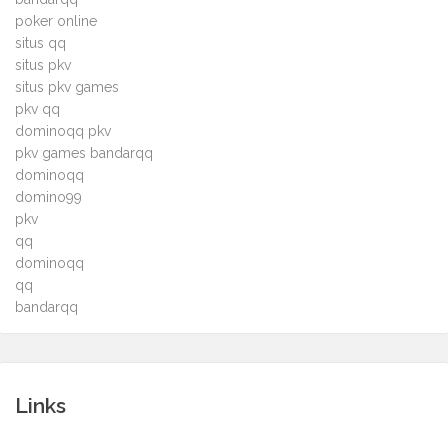
poker online
situs qq
situs pkv
situs pkv games
pkv qq
dominoqq pkv
pkv games bandarqq
dominoqq
domino99
pkv
qq
dominoqq
qq
bandarqq
Links