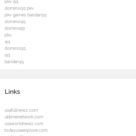
pkv qq
dominoqq pkv
pkv games bandarqq
dominoqq
domino99
pkv
qq
dominoqq
qq
bandarqq
Links
usafullnewz.com
uktimenetwork.com
usaworldnewz.com
todayusaexplore.com