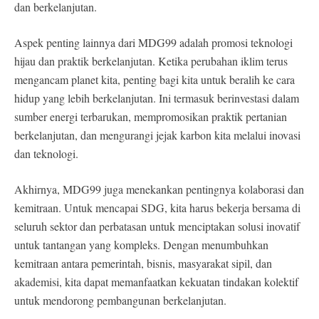
dan berkelanjutan.
Aspek penting lainnya dari MDG99 adalah promosi teknologi
hijau dan praktik berkelanjutan. Ketika perubahan iklim terus
mengancam planet kita, penting bagi kita untuk beralih ke cara
hidup yang lebih berkelanjutan. Ini termasuk berinvestasi dalam
sumber energi terbarukan, mempromosikan praktik pertanian
berkelanjutan, dan mengurangi jejak karbon kita melalui inovasi
dan teknologi.
Akhirnya, MDG99 juga menekankan pentingnya kolaborasi dan
kemitraan. Untuk mencapai SDG, kita harus bekerja bersama di
seluruh sektor dan perbatasan untuk menciptakan solusi inovatif
untuk tantangan yang kompleks. Dengan menumbuhkan
kemitraan antara pemerintah, bisnis, masyarakat sipil, dan
akademisi, kita dapat memanfaatkan kekuatan tindakan kolektif
untuk mendorong pembangunan berkelanjutan.