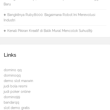
Baru
Bangkitnya Ruby8000: Bagaimana Robot Ini Merevolusi
Industri
Kenali Pikiran Kreatif di Balik Mural Mencolok Suhu189
Links
domino qq
dominoqq
demo slot maxwin
judi bola resmi
judi poker online
domino99
bandarqq
slot demo gratis