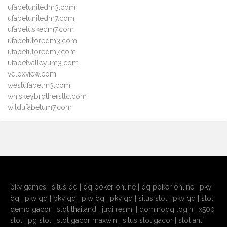
ufabetunitedm3.com
ufabetunitedm7.com
ufabetuskedm7.com
ufabetutoredm3.com
ufabetutoredm7.com
ufabetvalleyum3.com
veloxview.com
westufabetm3.com
whiskeybrothersllc.com
wildufabetum7.com
pkv games
|
situs qq
|
qq poker online
|
qq poker online
|
pkv
qq
|
pkv qq
|
pkv qq
|
pkv qq
|
pkv qq
|
situs slot
|
pkv qq
|
slot
demo gacor
|
slot thailand
|
judi resmi
|
dominoqq login
|
x500
slot
|
pg slot
|
slot gacor maxwin
|
situs slot gacor
|
slot anti