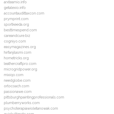
arxteamio.info
getalexio.info
accountaudittaxcon.com
prymprint.com
sportkeeda.org
besttimespend.com
careandcure.biz
cogniyo.com
easymagazines.org
hirfanjilasmi.com
hometricks.org
leathercraftpro.com
microgridpower.org
mixiqo.com
needglobe.com
ortocoach.com
passionawe.com
pittsburghpaintingprofessionals.com
plumberryworks.com
psychoterapiawioletanowak.com