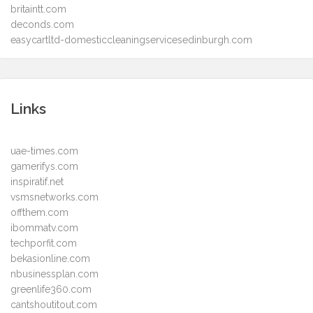
britaintt.com
deconds.com
easycartltd-domesticcleaningservicesedinburgh.com
Links
uae-times.com
gamerifys.com
inspiratif.net
vsmsnetworks.com
offthem.com
ibommatv.com
techporfit.com
bekasionline.com
nbusinessplan.com
greenlife360.com
cantshoutitout.com