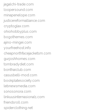
jagalchi-trade.com
loopersound.com
minapenelope.com
justicereformalliance.com
cryptoglax.com
ohiohobbyplus.com
bogothemes.com
ajino-mingei.com
yourfreehost.info
cheapnorthfacejacketsm.com
gurjoshhomes.com
tombradydiet.com
bonthaiclub.com
casusbelli-mod.com
bookplatesociety.com
lebnewsmedia.com
sonosonora.com
linkuusinternasional1.com
friendsroll.com
spiderclothing.net