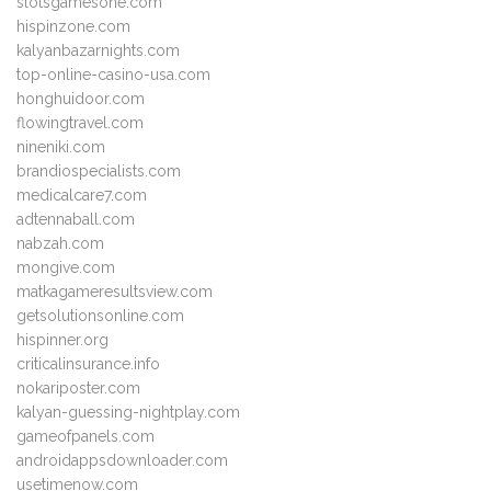
slotsgamesone.com
hispinzone.com
kalyanbazarnights.com
top-online-casino-usa.com
honghuidoor.com
flowingtravel.com
nineniki.com
brandiospecialists.com
medicalcare7.com
adtennaball.com
nabzah.com
mongive.com
matkagameresultsview.com
getsolutionsonline.com
hispinner.org
criticalinsurance.info
nokariposter.com
kalyan-guessing-nightplay.com
gameofpanels.com
androidappsdownloader.com
usetimenow.com