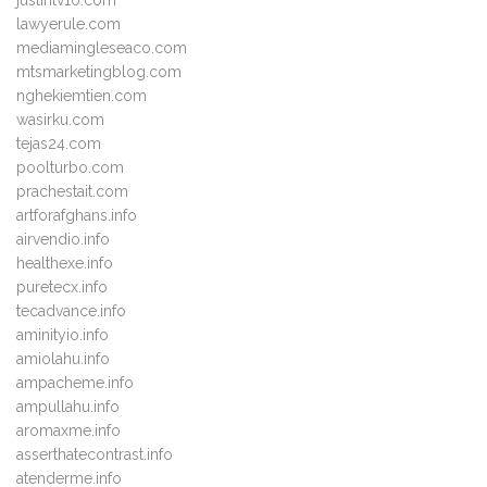
justintv10.com
lawyerule.com
mediamingleseaco.com
mtsmarketingblog.com
nghekiemtien.com
wasirku.com
tejas24.com
poolturbo.com
prachestait.com
artforafghans.info
airvendio.info
healthexe.info
puretecx.info
tecadvance.info
aminityio.info
amiolahu.info
ampacheme.info
ampullahu.info
aromaxme.info
asserthatecontrast.info
atenderme.info