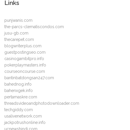
Links
punjwanis.com
the-parcs-clematiscondos.com
jusu-gb.com
thecarepet.com
blogwriterplus.com
guestpostingseo.com
casinogambitpro.info
pokerplaymasters.info
courseoncourse.com
bantinbatdongsan247.com
bahednog.info
bahenxgek.info
pertamaskre.com
threadsvideoandphotodownloader.com
techgiddy.com
usalivenetwork.com
jackpotrushonline.info
ucnewshindi.com