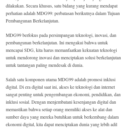
dilakukan. Secara khusus, satu bidang yang kurang mendapat
perhatian adalah MDG99: perbatasan berikutnya dalam Tujuan
Pembangunan Berkelanjutan.
MDG99 berfokus pada persimpangan teknologi, inovasi, dan
pembangunan berkelanjutan. Ini mengakui bahwa untuk
mencapai SDG, kita harus memanfaatkan kekuatan teknologi
untuk mendorong inovasi dan menciptakan solusi berkelanjutan
untuk tantangan paling mendesak di dunia.
Salah satu komponen utama MDG99 adalah promosi inklusi
digital. Di era digital saat ini, akses ke teknologi dan internet
sangat penting untuk pengembangan ekonomi, pendidikan, dan
inklusi sosial. Dengan menjembatani kesenjangan digital dan
memastikan bahwa setiap orang memiliki akses ke alat dan
sumber daya yang mereka butuhkan untuk berkembang dalam
ekonomi digital, kita dapat menciptakan dunia yang lebih adil