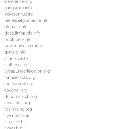
atenderme.info
bangumiio.info
bekosunhu.info
beneficialgrandiose.info
blomaio.info
dosellinfoplete.info
podtubeio.info
powerfulvolatile.info
qvidsio.info
shumaio.info
slotherio.info
cysapluscertification.org
fortnitehacks.org
loginsearch.org
aodecor.org
donorsmatch.org
nowtimes.org
casinoeing.org
livemocha.biz
streetlife.biz
hyves.biz