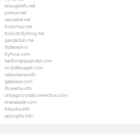
enoughinfo.net
pinhive.net
warnabet.net
bollym4u.me
bolly2tollyblog.me
pandaclub.me
flyttevask.io
byhous.com
hartfordplazahotel.com
m-918kissapk.com
nabavkame.info
gakbiasa.com
iflowerhu.info
chicagocrystalconnection.com
imanabadii.com
trilipohu.info
appruptio.info