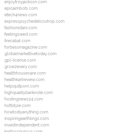
enjoytroyjackson.com
epicaimbots.com
etech4news.com
expresspsychedelicsshop.com
fashionistani.com
feelingswed.com
firecabal.com
forbessmagazine.com
globalmarketlivetoday.com
gpl-license.com
grow2every.com
healthhousecare.com
healthkartreview.com
helpquitporn.com
highqualitybanknote.com
hostingnews24.com
hottstyle.com
howtodiyanything.com
inspiringearthlings.com
investindependent.com
kralbozguncu1.com