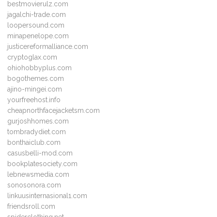
bestmovierulz.com
jagalchi-trade.com
loopersound.com
minapenelope.com
justicereformalliance.com
cryptoglax.com
ohiohobbyplus.com
bogothemes.com
ajino-mingei.com
yourfreehost.info
cheapnorthfacejacketsm.com
gurjoshhomes.com
tombradydiet.com
bonthaiclub.com
casusbelli-mod.com
bookplatesociety.com
lebnewsmedia.com
sonosonora.com
linkuusinternasional1.com
friendsroll.com
spiderclothing.net