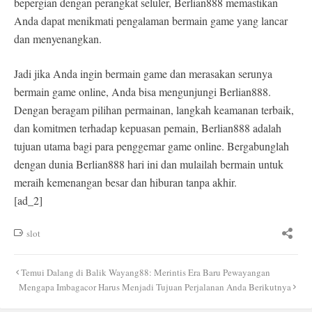
bepergian dengan perangkat seluler, Berlian888 memastikan
Anda dapat menikmati pengalaman bermain game yang lancar
dan menyenangkan.
Jadi jika Anda ingin bermain game dan merasakan serunya
bermain game online, Anda bisa mengunjungi Berlian888.
Dengan beragam pilihan permainan, langkah keamanan terbaik,
dan komitmen terhadap kepuasan pemain, Berlian888 adalah
tujuan utama bagi para penggemar game online. Bergabunglah
dengan dunia Berlian888 hari ini dan mulailah bermain untuk
meraih kemenangan besar dan hiburan tanpa akhir.
[ad_2]
slot
Post
Temui Dalang di Balik Wayang88: Merintis Era Baru Pewayangan
navigation
Mengapa Imbagacor Harus Menjadi Tujuan Perjalanan Anda Berikutnya