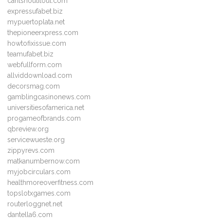
cantshoutitout.com
expressufabet.biz
mypuertoplata.net
thepioneerxpress.com
howtofixissue.com
teamufabet.biz
webfullform.com
allviddownload.com
decorsmag.com
gamblingcasinonews.com
universitiesofamerica.net
progameofbrands.com
qbreview.org
servicewueste.org
zippyrevs.com
matkanumbernow.com
myjobcirculars.com
healthmoreoverfitness.com
topslotxgames.com
routerloggnet.net
dantella6.com