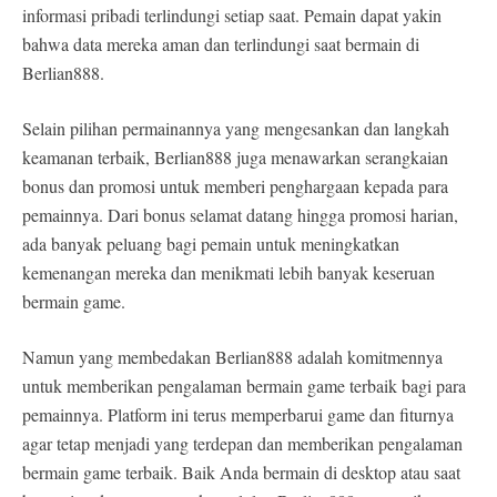
informasi pribadi terlindungi setiap saat. Pemain dapat yakin
bahwa data mereka aman dan terlindungi saat bermain di
Berlian888.
Selain pilihan permainannya yang mengesankan dan langkah
keamanan terbaik, Berlian888 juga menawarkan serangkaian
bonus dan promosi untuk memberi penghargaan kepada para
pemainnya. Dari bonus selamat datang hingga promosi harian,
ada banyak peluang bagi pemain untuk meningkatkan
kemenangan mereka dan menikmati lebih banyak keseruan
bermain game.
Namun yang membedakan Berlian888 adalah komitmennya
untuk memberikan pengalaman bermain game terbaik bagi para
pemainnya. Platform ini terus memperbarui game dan fiturnya
agar tetap menjadi yang terdepan dan memberikan pengalaman
bermain game terbaik. Baik Anda bermain di desktop atau saat