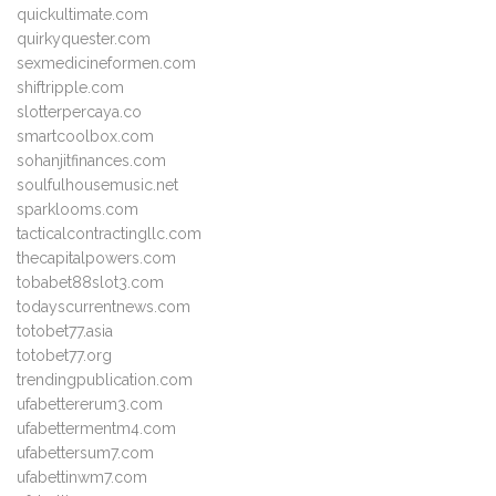
quickultimate.com
quirkyquester.com
sexmedicineformen.com
shiftripple.com
slotterpercaya.co
smartcoolbox.com
sohanjitfinances.com
soulfulhousemusic.net
sparklooms.com
tacticalcontractingllc.com
thecapitalpowers.com
tobabet88slot3.com
todayscurrentnews.com
totobet77.asia
totobet77.org
trendingpublication.com
ufabettererum3.com
ufabettermentm4.com
ufabettersum7.com
ufabettinwm7.com