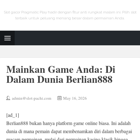
Slot gacor Pragmatic Play hadir dengan fitur anti rungkat malam ini. Pilih slot
terbaik untuk peluang menang besar dalam permainan Anda.
Mainkan Game Anda: Di
Dalam Dunia Berlian888
admin@slot-pachi.com
May 16, 2026
[ad_1]
Berlian888 bukan hanya platform game online biasa. Ini adalah
dunia di mana pemain dapat membenamkan diri dalam berbagai
macam permainan, mulai dari permainan kasino klasik hingga