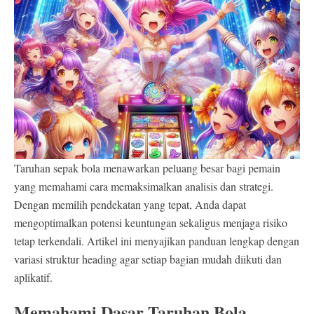
Taruhan sepak bola menawarkan peluang besar bagi pemain
yang memahami cara memaksimalkan analisis dan strategi.
Dengan memilih pendekatan yang tepat, Anda dapat
mengoptimalkan potensi keuntungan sekaligus menjaga risiko
tetap terkendali. Artikel ini menyajikan panduan lengkap dengan
variasi struktur heading agar setiap bagian mudah diikuti dan
aplikatif.
Memahami Dasar Taruhan Bola