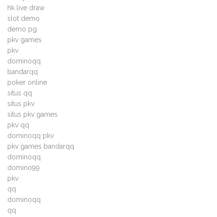
hk live draw
slot demo
demo pg
pkv games
pkv
dominoqq
bandarqq
poker online
situs qq
situs pkv
situs pkv games
pkv qq
dominoqq pkv
pkv games bandarqq
dominoqq
domino99
pkv
qq
dominoqq
qq