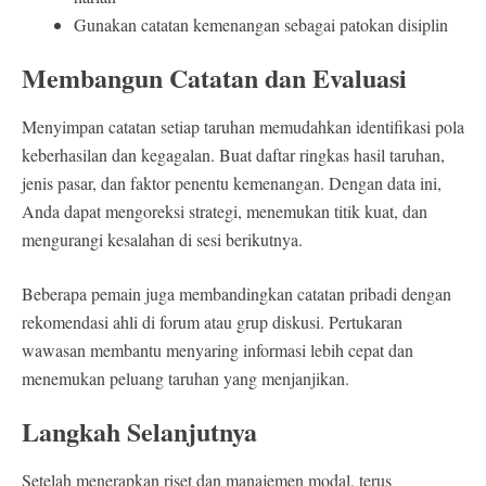
Gunakan catatan kemenangan sebagai patokan disiplin
Membangun Catatan dan Evaluasi
Menyimpan catatan setiap taruhan memudahkan identifikasi pola
keberhasilan dan kegagalan. Buat daftar ringkas hasil taruhan,
jenis pasar, dan faktor penentu kemenangan. Dengan data ini,
Anda dapat mengoreksi strategi, menemukan titik kuat, dan
mengurangi kesalahan di sesi berikutnya.
Beberapa pemain juga membandingkan catatan pribadi dengan
rekomendasi ahli di forum atau grup diskusi. Pertukaran
wawasan membantu menyaring informasi lebih cepat dan
menemukan peluang taruhan yang menjanjikan.
Langkah Selanjutnya
Setelah menerapkan riset dan manajemen modal, terus