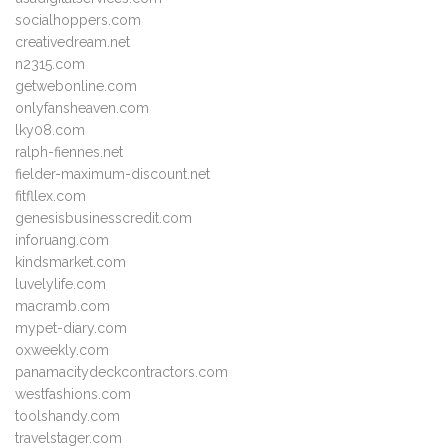
socialhoppers.com
creativedream.net
n2315.com
getwebonline.com
onlyfansheaven.com
lky08.com
ralph-fiennes.net
fielder-maximum-discount.net
fitfllex.com
genesisbusinesscredit.com
inforuang.com
kindsmarket.com
luvelylife.com
macramb.com
mypet-diary.com
oxweekly.com
panamacitydeckcontractors.com
westfashions.com
toolshandy.com
travelstager.com