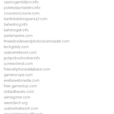
casinogambitpro.info
pokerplaymasters.info
courseoncourse.com
bantinbatdongsan247.com
bahednog.info
bahenxgek.info
pertamaskre.com
threadsvideoandphotodownloader.com
techgiddy.com
usalivenetwork.com
jackpotrushonline.info
ucnewshindi.com
freecellphonedatabase.com
gamersrope.com
exellewebmedia.com
free-gamestop.com
sinbadtravels.com
ukmagzine.com
wareztech.org
usabestnetwork.com