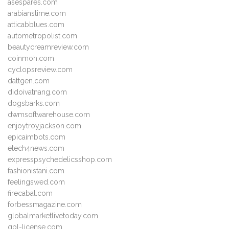
asespares.com
arabianstime.com
atticabblues.com
autometropolist.com
beautycreamreview.com
coinmoh.com
cyclopsreview.com
dattgen.com
didoivatnang.com
dogsbarks.com
dwmsoftwarehouse.com
enjoytroyjackson.com
epicaimbots.com
etech4news.com
expresspsychedelicsshop.com
fashionistani.com
feelingswed.com
firecabal.com
forbessmagazine.com
globalmarketlivetoday.com
gpl-license.com