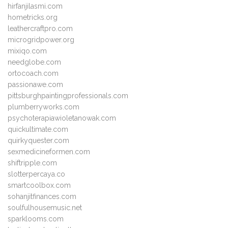
hirfanjilasmi.com
hometricks.org
leathercraftpro.com
microgridpower.org
mixiqo.com
needglobe.com
ortocoach.com
passionawe.com
pittsburghpaintingprofessionals.com
plumberryworks.com
psychoterapiawioletanowak.com
quickultimate.com
quirkyquester.com
sexmedicineformen.com
shiftripple.com
slotterpercaya.co
smartcoolbox.com
sohanjitfinances.com
soulfulhousemusic.net
sparklooms.com