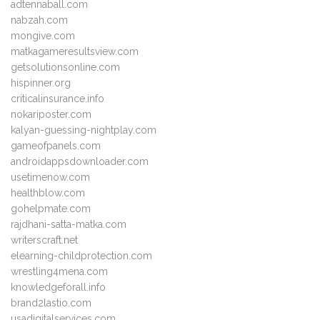
adtennaball.com
nabzah.com
mongive.com
matkagameresultsview.com
getsolutionsonline.com
hispinner.org
criticalinsurance.info
nokariposter.com
kalyan-guessing-nightplay.com
gameofpanels.com
androidappsdownloader.com
usetimenow.com
healthblow.com
gohelpmate.com
rajdhani-satta-matka.com
writerscraft.net
elearning-childprotection.com
wrestling4mena.com
knowledgeforall.info
brand2lastio.com
usadigitalservices.com