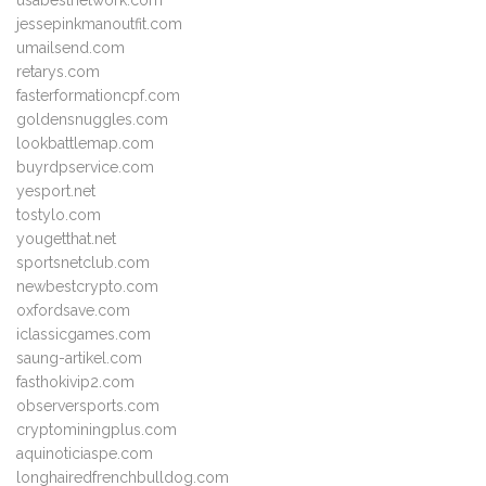
usabestnetwork.com
jessepinkmanoutfit.com
umailsend.com
retarys.com
fasterformationcpf.com
goldensnuggles.com
lookbattlemap.com
buyrdpservice.com
yesport.net
tostylo.com
yougetthat.net
sportsnetclub.com
newbestcrypto.com
oxfordsave.com
iclassicgames.com
saung-artikel.com
fasthokivip2.com
observersports.com
cryptominingplus.com
aquinoticiaspe.com
longhairedfrenchbulldog.com