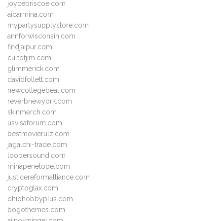
joycebriscoe.com
aicarmina.com
mypartysupplystore.com
annforwisconsin.com
findjaipur.com
cultofjim.com
glimmerick.com
davidfollett.com
newcollegebeat.com
reverbnewyork.com
skinmerch.com
usvisaforum.com
bestmovierulz.com
jagalchi-trade.com
loopersound.com
minapenelope.com
justicereformalliance.com
cryptoglax.com
ohiohobbyplus.com
bogothemes.com
ajino-mingei.com