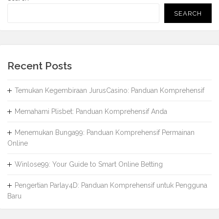
SEARCH
Recent Posts
Temukan Kegembiraan JurusCasino: Panduan Komprehensif
Memahami Plisbet: Panduan Komprehensif Anda
Menemukan Bunga99: Panduan Komprehensif Permainan
Online
Winlose99: Your Guide to Smart Online Betting
Pengertian Parlay4D: Panduan Komprehensif untuk Pengguna
Baru