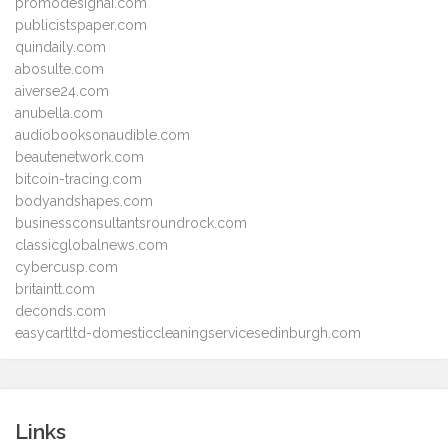
promodesignai.com
publicistspaper.com
quindaily.com
abosulte.com
aiverse24.com
anubella.com
audiobooksonaudible.com
beautenetwork.com
bitcoin-tracing.com
bodyandshapes.com
businessconsultantsroundrock.com
classicglobalnews.com
cybercusp.com
britaintt.com
deconds.com
easycartltd-domesticcleaningservicesedinburgh.com
Links