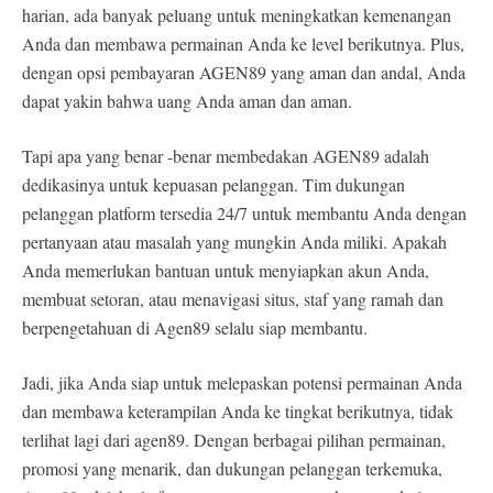
harian, ada banyak peluang untuk meningkatkan kemenangan
Anda dan membawa permainan Anda ke level berikutnya. Plus,
dengan opsi pembayaran AGEN89 yang aman dan andal, Anda
dapat yakin bahwa uang Anda aman dan aman.
Tapi apa yang benar -benar membedakan AGEN89 adalah
dedikasinya untuk kepuasan pelanggan. Tim dukungan
pelanggan platform tersedia 24/7 untuk membantu Anda dengan
pertanyaan atau masalah yang mungkin Anda miliki. Apakah
Anda memerlukan bantuan untuk menyiapkan akun Anda,
membuat setoran, atau menavigasi situs, staf yang ramah dan
berpengetahuan di Agen89 selalu siap membantu.
Jadi, jika Anda siap untuk melepaskan potensi permainan Anda
dan membawa keterampilan Anda ke tingkat berikutnya, tidak
terlihat lagi dari agen89. Dengan berbagai pilihan permainan,
promosi yang menarik, dan dukungan pelanggan terkemuka,