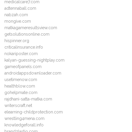
medicalcare7.com
adtennaball.com
nabzah.com
mongive.com
matkagameresultsview.com
getsolutionsonline.com
hispinner.org
criticalinsurance.info
nokariposter.com
kalyan-guessing-nightplay.com
gameofpanels.com
androidappsdownloader.com
usetimenow.com
healthblow.com
gohelpmate.com
rajdhani-satta-matka.com
writerscraft.net
elearning-childprotection.com
wrestling4mena.com
knowledgeforall.info
brand2lastio.com