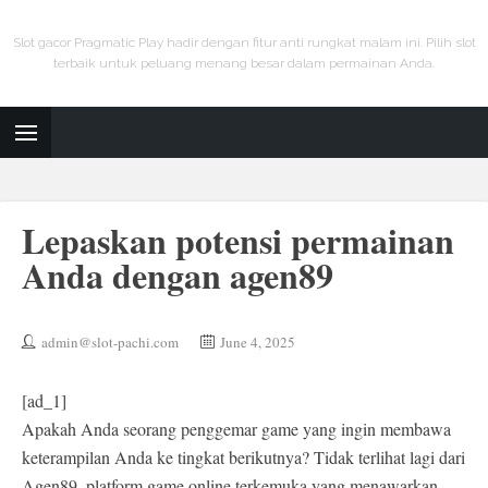
Slot gacor Pragmatic Play hadir dengan fitur anti rungkat malam ini. Pilih slot
terbaik untuk peluang menang besar dalam permainan Anda.
Lepaskan potensi permainan
Anda dengan agen89
admin@slot-pachi.com
June 4, 2025
[ad_1]
Apakah Anda seorang penggemar game yang ingin membawa
keterampilan Anda ke tingkat berikutnya? Tidak terlihat lagi dari
Agen89, platform game online terkemuka yang menawarkan