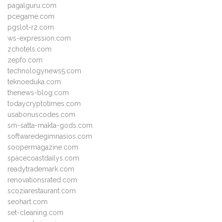
pagalguru.com
pcegame.com
pgslot-r2.com
ws-expression.com
zchotels.com
zepfo.com
technologynews5.com
teknoeduka.com
thenews-blog.com
todaycryptotimes.com
usabonuscodes.com
sm-satta-makta-gods.com
softwaredegimnasios.com
soopermagazine.com
spacecoastdailys.com
readytrademark.com
renovationsrated.com
scoziarestaurant.com
seohart.com
set-cleaning.com