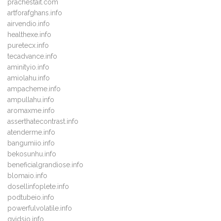
prachestait.com
artforafghans.info
airvendio.info
healthexe.info
puretecx.info
tecadvance.info
aminityio.info
amiolahu.info
ampacheme.info
ampullahu.info
aromaxme.info
asserthatecontrast.info
atenderme.info
bangumiio.info
bekosunhu.info
beneficialgrandiose.info
blomaio.info
dosellinfoplete.info
podtubeio.info
powerfulvolatile.info
qvidsio.info