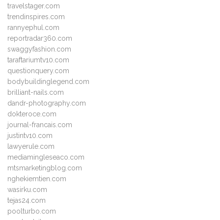
travelstager.com
trendinspires.com
rannyephul.com
reportradar360.com
swaggyfashion.com
taraftariumtv10.com
questionquery.com
bodybuildinglegend.com
brilliant-nails.com
dandr-photography.com
dokteroce.com
journal-francais.com
justintv10.com
lawyerule.com
mediamingleseaco.com
mtsmarketingblog.com
nghekiemtien.com
wasirku.com
tejas24.com
poolturbo.com