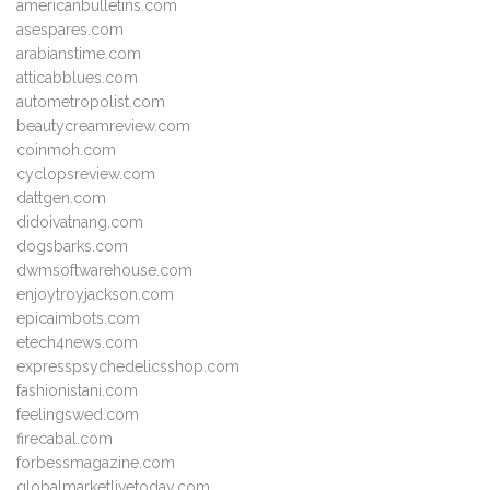
americanbulletins.com
asespares.com
arabianstime.com
atticabblues.com
autometropolist.com
beautycreamreview.com
coinmoh.com
cyclopsreview.com
dattgen.com
didoivatnang.com
dogsbarks.com
dwmsoftwarehouse.com
enjoytroyjackson.com
epicaimbots.com
etech4news.com
expresspsychedelicsshop.com
fashionistani.com
feelingswed.com
firecabal.com
forbessmagazine.com
globalmarketlivetoday.com