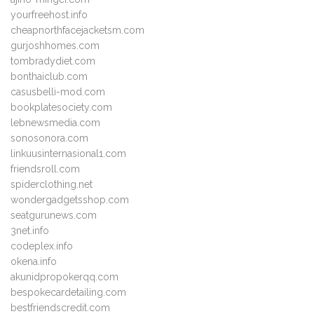
yourfreehost.info
cheapnorthfacejacketsm.com
gurjoshhomes.com
tombradydiet.com
bonthaiclub.com
casusbelli-mod.com
bookplatesociety.com
lebnewsmedia.com
sonosonora.com
linkuusinternasional1.com
friendsroll.com
spiderclothing.net
wondergadgetsshop.com
seatgurunews.com
3net.info
codeplex.info
okena.info
akunidpropokerqq.com
bespokecardetailing.com
bestfriendscredit.com