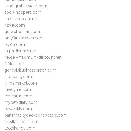
usadigitalservices.com
socialhoppers.com
creativedream.net
n2315.com
getwebonline.com
onlyfansheaven.com
lky08.com
ralph-fiennes.net
fielder-maximum-discount.net
fitfllex.com
genesisbusinesscredit.com
inforuang.com
kindsmarket.com
luvelylife.com
macramb.com
mypet-diary.com
oxweekly.com
panamacitydeckcontractors.com
westfashions.com
toolshandy.com