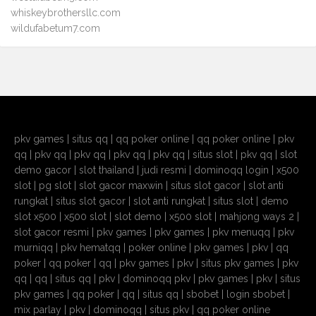
whiskeybrothersllc.com
wildufabetum7.com
pkv games
|
situs qq
|
qq poker online
|
qq poker online
|
pkv
qq
|
pkv qq
|
pkv qq
|
pkv qq
|
pkv qq
|
situs slot
|
pkv qq
|
slot
demo gacor
|
slot thailand
|
judi resmi
|
dominoqq login
|
x500
slot
|
pg slot
|
slot gacor maxwin
|
situs slot gacor
|
slot anti
rungkat
|
situs slot gacor
|
slot anti rungkat
|
situs slot
|
demo
slot x500
|
x500 slot
|
slot demo
|
x500 slot
|
mahjong ways 2
|
slot gacor resmi
|
pkv games
|
pkv games
|
pkv menuqq
|
pkv
murniqq
|
pkv hematqq
|
poker online
|
pkv games
|
pkv
|
qq
poker
|
qq poker
|
qq
|
pkv games
|
pkv
|
situs pkv games
|
pkv
qq
|
qq
|
situs qq
|
pkv
|
dominoqq pkv
|
pkv games
|
pkv
|
situs
pkv games
|
qq poker
|
qq
|
situs qq
|
sbobet
|
login sbobet
|
mix parlay
|
pkv
|
dominoqq
|
situs pkv
|
qq poker online