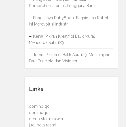
Komprehensif untuk Pengguna Baru
Bangkitnya Ruby8000: Bagaimana Robot
Ini Merevolusi Industri
Kenali Pikiran Kreatif di Balik Mural
Mencolok Suhu189
Temui Pikiran di Balik Aura123: Menjelajahi
Para Pencipta dan Visioner
Links
domino qq
dominoqq
demo slot maxwin
judi bola resmi