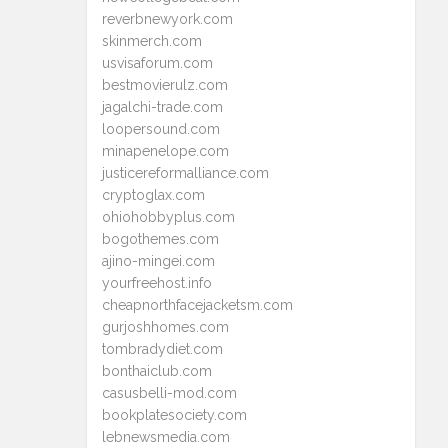
reverbnewyork.com
skinmerch.com
usvisaforum.com
bestmovierulz.com
jagalchi-trade.com
loopersound.com
minapenelope.com
justicereformalliance.com
cryptoglax.com
ohiohobbyplus.com
bogothemes.com
ajino-mingei.com
yourfreehost.info
cheapnorthfacejacketsm.com
gurjoshhomes.com
tombradydiet.com
bonthaiclub.com
casusbelli-mod.com
bookplatesociety.com
lebnewsmedia.com