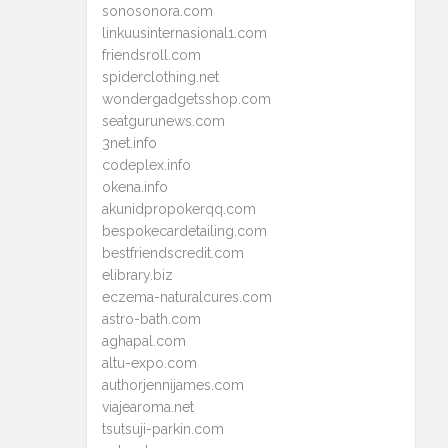
sonosonora.com
linkuusinternasional1.com
friendsroll.com
spiderclothing.net
wondergadgetsshop.com
seatgurunews.com
3net.info
codeplex.info
okena.info
akunidpropokerqq.com
bespokecardetailing.com
bestfriendscredit.com
elibrary.biz
eczema-naturalcures.com
astro-bath.com
aghapal.com
altu-expo.com
authorjennijames.com
viajearoma.net
tsutsuji-parkin.com