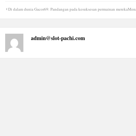
Post
Di dalam dunia Gacor69: Pandangan pada kesuksesan permainan mereka
Mena
navigation
admin@slot-pachi.com