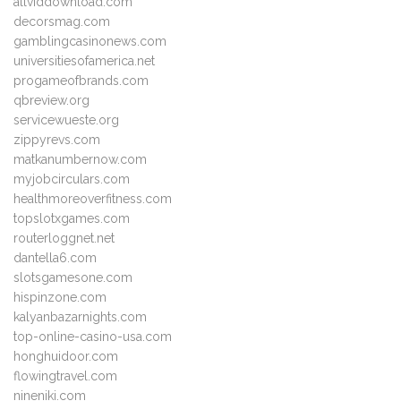
allviddownload.com
decorsmag.com
gamblingcasinonews.com
universitiesofamerica.net
progameofbrands.com
qbreview.org
servicewueste.org
zippyrevs.com
matkanumbernow.com
myjobcirculars.com
healthmoreoverfitness.com
topslotxgames.com
routerloggnet.net
dantella6.com
slotsgamesone.com
hispinzone.com
kalyanbazarnights.com
top-online-casino-usa.com
honghuidoor.com
flowingtravel.com
nineniki.com