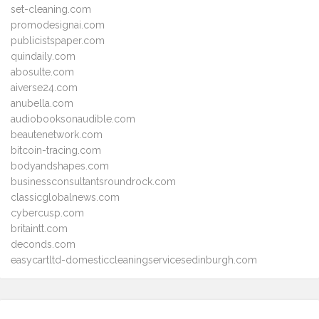
set-cleaning.com
promodesignai.com
publicistspaper.com
quindaily.com
abosulte.com
aiverse24.com
anubella.com
audiobooksonaudible.com
beautenetwork.com
bitcoin-tracing.com
bodyandshapes.com
businessconsultantsroundrock.com
classicglobalnews.com
cybercusp.com
britaintt.com
deconds.com
easycartltd-domesticcleaningservicesedinburgh.com