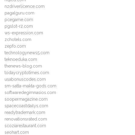
nzdriverlicence.com
pagalguru.com
pcegame.com
pgslot-r2.com
ws-expression.com
zchotels.com
zepfo.com
technologynews5.com
teknoeduka.com
thenews-blog.com
todaycryptotimes.com
usabonuscodes.com
sm-satta-makta-gods.com
softwaredegimnasios.com
soopermagazine.com
spacecoastdailys.com
readytrademark.com
renovationsrated.com
scoziarestaurant.com
seohart.com