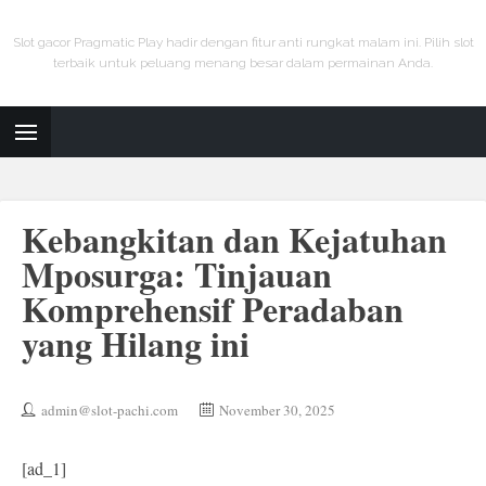
Slot gacor Pragmatic Play hadir dengan fitur anti rungkat malam ini. Pilih slot
terbaik untuk peluang menang besar dalam permainan Anda.
Kebangkitan dan Kejatuhan
Mposurga: Tinjauan
Komprehensif Peradaban
yang Hilang ini
admin@slot-pachi.com
November 30, 2025
[ad_1]