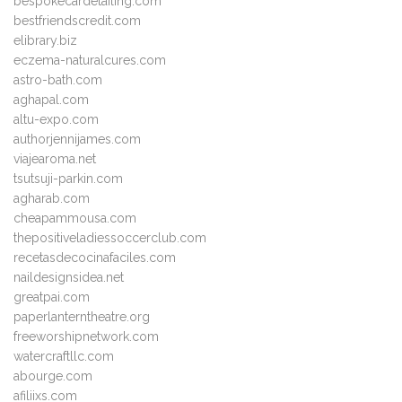
bespokecardetailing.com
bestfriendscredit.com
elibrary.biz
eczema-naturalcures.com
astro-bath.com
aghapal.com
altu-expo.com
authorjennijames.com
viajearoma.net
tsutsuji-parkin.com
agharab.com
cheapammousa.com
thepositiveladiessoccerclub.com
recetasdecocinafaciles.com
naildesignsidea.net
greatpai.com
paperlanterntheatre.org
freeworshipnetwork.com
watercraftllc.com
abourge.com
afiliixs.com