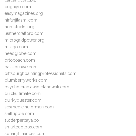
careandcure.biz
cogniyo.com
easymagazines.org
hirfanjilasmi.com
hometricks.org
leathercraftpro.com
microgridpower.org
mixiqo.com
needglobe.com
ortocoach.com
passionawe.com
pittsburghpaintingprofessionals.com
plumberryworks.com
psychoterapiawioletanowak.com
quickultimate.com
quirkyquester.com
sexmedicineformen.com
shiftripple.com
slotterpercaya.co
smartcoolbox.com
sohanjitfinances.com