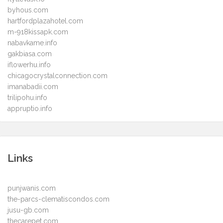
byhous.com
hartfordplazahotel.com
m-918kissapk.com
nabavkame.info
gakbiasa.com
iflowerhu.info
chicagocrystalconnection.com
imanabadii.com
trilipohu.info
appruptio.info
Links
punjwanis.com
the-parcs-clematiscondos.com
jusu-gb.com
thecarepet.com