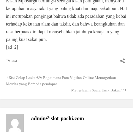
Kisah Mposurga berfungsi sebagai kisah peringatan, menyoroti
kerapuhan masyarakat yang paling kuat dan maju sekalipun. Hal
ini merupakan pengingat bahwa tidak ada peradaban yang kebal
terhadap kekuatan alam dan takdir, dan bahwa keangkuhan dan
rasa berpuas diri dapat menyebabkan jatuhnya kerajaan yang
paling kuat sekalipun.
[ad_2]
slot
Post
Sisi Gelap Laskar89: Bagaimana Para Vigilan Online Menargetkan
navigation
Mereka yang Berbeda pendapat
Menjelajahi Suara Unik Bakar77
admin@slot-pachi.com