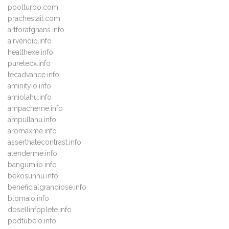
poolturbo.com
prachestait.com
artforafghans.info
airvendio.info
healthexe.info
puretecx.info
tecadvance.info
aminityio.info
amiolahu.info
ampacheme.info
ampullahu.info
aromaxme.info
asserthatecontrast.info
atenderme.info
bangumiio.info
bekosunhu.info
beneficialgrandiose.info
blomaio.info
dosellinfoplete.info
podtubeio.info