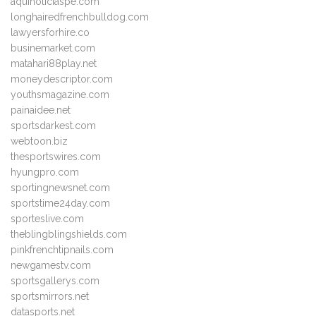
aquinoticiaspe.com
longhairedfrenchbulldog.com
lawyersforhire.co
businemarket.com
matahari88play.net
moneydescriptor.com
youthsmagazine.com
painaidee.net
sportsdarkest.com
webtoon.biz
thesportswires.com
hyungpro.com
sportingnewsnet.com
sportstime24day.com
sporteslive.com
theblingblingshields.com
pinkfrenchtipnails.com
newgamestv.com
sportsgallerys.com
sportsmirrors.net
datasports.net