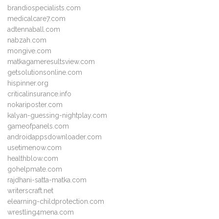
brandiospecialists.com
medicalcare7.com
adtennaball.com
nabzah.com
mongive.com
matkagameresultsview.com
getsolutionsonline.com
hispinner.org
criticalinsurance.info
nokariposter.com
kalyan-guessing-nightplay.com
gameofpanels.com
androidappsdownloader.com
usetimenow.com
healthblow.com
gohelpmate.com
rajdhani-satta-matka.com
writerscraft.net
elearning-childprotection.com
wrestling4mena.com