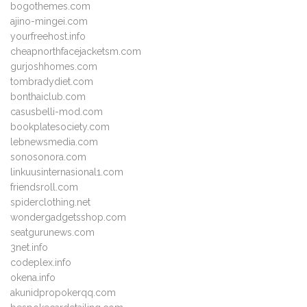
bogothemes.com
ajino-mingei.com
yourfreehost.info
cheapnorthfacejacketsm.com
gurjoshhomes.com
tombradydiet.com
bonthaiclub.com
casusbelli-mod.com
bookplatesociety.com
lebnewsmedia.com
sonosonora.com
linkuusinternasional1.com
friendsroll.com
spiderclothing.net
wondergadgetsshop.com
seatgurunews.com
3net.info
codeplex.info
okena.info
akunidpropokerqq.com