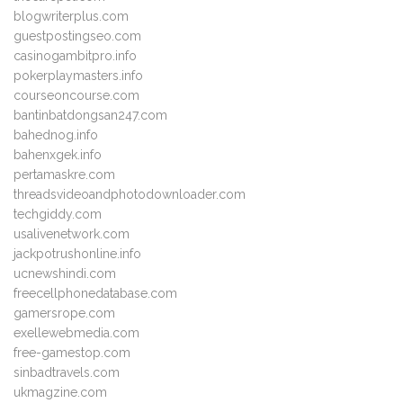
blogwriterplus.com
guestpostingseo.com
casinogambitpro.info
pokerplaymasters.info
courseoncourse.com
bantinbatdongsan247.com
bahednog.info
bahenxgek.info
pertamaskre.com
threadsvideoandphotodownloader.com
techgiddy.com
usalivenetwork.com
jackpotrushonline.info
ucnewshindi.com
freecellphonedatabase.com
gamersrope.com
exellewebmedia.com
free-gamestop.com
sinbadtravels.com
ukmagzine.com