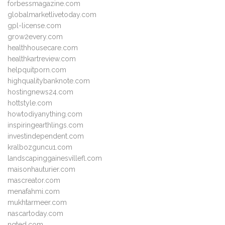
forbessmagazine.com
globalmarketlivetoday.com
gpl-license.com
grow2every.com
healthhousecare.com
healthkartreview.com
helpquitporn.com
highqualitybanknote.com
hostingnews24.com
hottstyle.com
howtodiyanything.com
inspiringearthlings.com
investindependent.com
kralbozguncu1.com
landscapinggainesvillefl.com
maisonhauturier.com
mascreator.com
menafahmi.com
mukhtarmeer.com
nascartoday.com
nqted.com