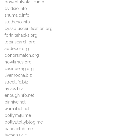
powerfulvolatile.info
qvidsio.info
shumaio.info
slotherio.info
cysapluscertification.org
fortnitehacks.org
loginsearch.org
aodecor.org
donorsmatch.org
nowtimes.org
casinoeing.org
livemocha.biz
streetlife.biz
hyves.biz
enoughinfo.net
pinhive.net
warnabet.net
bollym4u.me
bolly2tollyblog.me
pandaclub.me
flyttevask.io