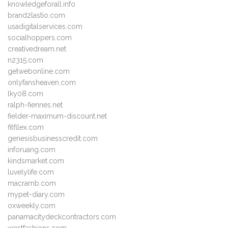
knowledgeforall.info
brand2lastio.com
usadigitalservices.com
socialhoppers.com
creativedream.net
n2315.com
getwebonline.com
onlyfansheaven.com
lky08.com
ralph-fiennes.net
fielder-maximum-discount.net
fitfllex.com
genesisbusinesscredit.com
inforuang.com
kindsmarket.com
luvelylife.com
macramb.com
mypet-diary.com
oxweekly.com
panamacitydeckcontractors.com