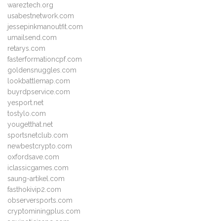
wareztech.org
usabestnetwork.com
jessepinkmanoutfit.com
umailsend.com
retarys.com
fasterformationcpf.com
goldensnuggles.com
lookbattlemap.com
buyrdpservice.com
yesport.net
tostylo.com
yougetthat.net
sportsnetclub.com
newbestcrypto.com
oxfordsave.com
iclassicgames.com
saung-artikel.com
fasthokivip2.com
observersports.com
cryptominingplus.com