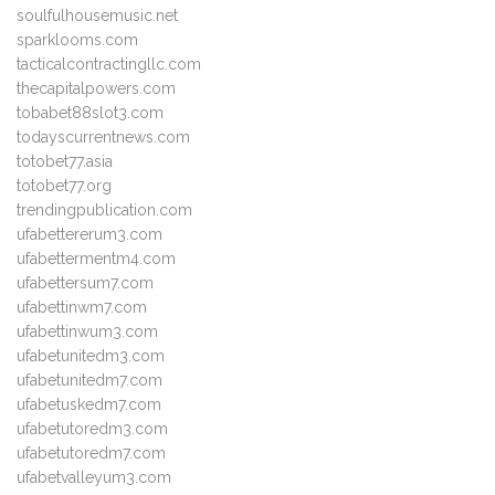
soulfulhousemusic.net
sparklooms.com
tacticalcontractingllc.com
thecapitalpowers.com
tobabet88slot3.com
todayscurrentnews.com
totobet77.asia
totobet77.org
trendingpublication.com
ufabettererum3.com
ufabettermentm4.com
ufabettersum7.com
ufabettinwm7.com
ufabettinwum3.com
ufabetunitedm3.com
ufabetunitedm7.com
ufabetuskedm7.com
ufabetutoredm3.com
ufabetutoredm7.com
ufabetvalleyum3.com