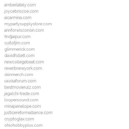
amberlately.com
joycebriscoe.com
aicarmina.com
mypartysupplystore.com
annforwisconsin.com
findjaipur.com
cultofjim.com
glimmerick.com
davidfollett.com
newcollegebeat.com
reverbnewyork.com
skinmerch.com
usvisaforum.com
bestmovierulz.com
jagalchi-trade.com
loopersound.com
minapenelope.com
justicereformalliance.com
cryptoglax.com
ohiohobbyplus.com