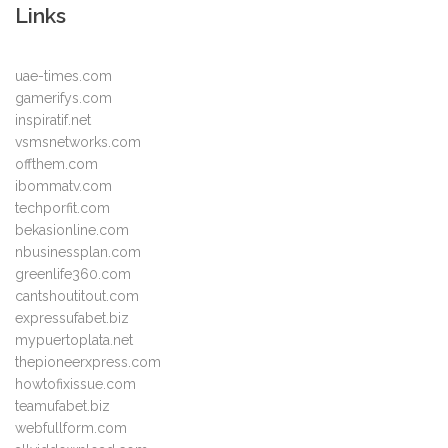
Links
uae-times.com
gamerifys.com
inspiratif.net
vsmsnetworks.com
offthem.com
ibommatv.com
techporfit.com
bekasionline.com
nbusinessplan.com
greenlife360.com
cantshoutitout.com
expressufabet.biz
mypuertoplata.net
thepioneerxpress.com
howtofixissue.com
teamufabet.biz
webfullform.com