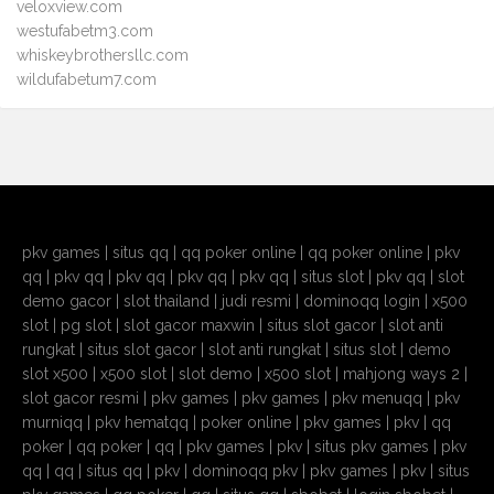
veloxview.com
westufabetm3.com
whiskeybrothersllc.com
wildufabetum7.com
pkv games
|
situs qq
|
qq poker online
|
qq poker online
|
pkv
qq
|
pkv qq
|
pkv qq
|
pkv qq
|
pkv qq
|
situs slot
|
pkv qq
|
slot
demo gacor
|
slot thailand
|
judi resmi
|
dominoqq login
|
x500
slot
|
pg slot
|
slot gacor maxwin
|
situs slot gacor
|
slot anti
rungkat
|
situs slot gacor
|
slot anti rungkat
|
situs slot
|
demo
slot x500
|
x500 slot
|
slot demo
|
x500 slot
|
mahjong ways 2
|
slot gacor resmi
|
pkv games
|
pkv games
|
pkv menuqq
|
pkv
murniqq
|
pkv hematqq
|
poker online
|
pkv games
|
pkv
|
qq
poker
|
qq poker
|
qq
|
pkv games
|
pkv
|
situs pkv games
|
pkv
qq
|
qq
|
situs qq
|
pkv
|
dominoqq pkv
|
pkv games
|
pkv
|
situs