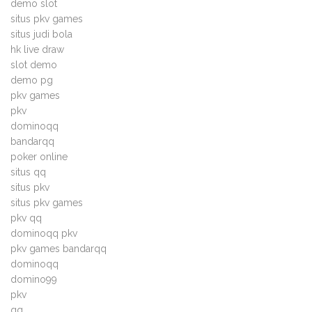
demo slot
situs pkv games
situs judi bola
hk live draw
slot demo
demo pg
pkv games
pkv
dominoqq
bandarqq
poker online
situs qq
situs pkv
situs pkv games
pkv qq
dominoqq pkv
pkv games bandarqq
dominoqq
domino99
pkv
qq