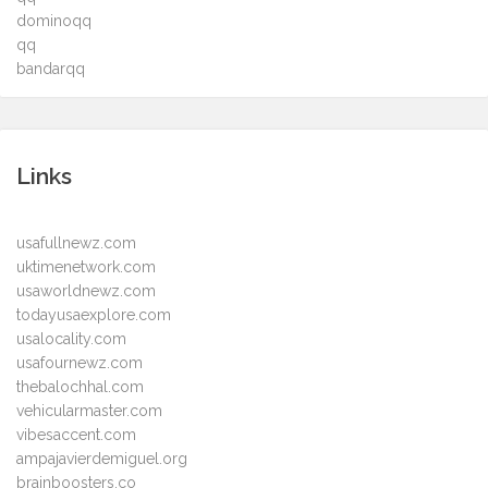
dominoqq
qq
bandarqq
Links
usafullnewz.com
uktimenetwork.com
usaworldnewz.com
todayusaexplore.com
usalocality.com
usafournewz.com
thebalochhal.com
vehicularmaster.com
vibesaccent.com
ampajavierdemiguel.org
brainboosters.co