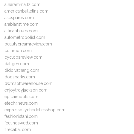
alharammallz.com
americanbulletins.com
asespares.com
arabianstime.com
atticabblues.com
autometropolist.com
beautycreamreview.com
coinmoh.com
cyclopsreview.com
dattgen.com
didoivatnang.com
dogsbarks.com
dwmsoftwarehouse.com
enjoytroyjackson.com
epicaimbots.com
etech4news.com
expresspsychedelicsshop.com
fashionistani.com
feelingswed.com
firecabal.com