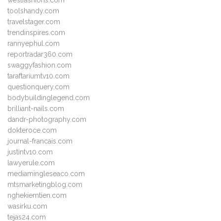
westfashions.com
toolshandy.com
travelstager.com
trendinspires.com
rannyephul.com
reportradar360.com
swaggyfashion.com
taraftariumtv10.com
questionquery.com
bodybuildinglegend.com
brilliant-nails.com
dandr-photography.com
dokteroce.com
journal-francais.com
justintv10.com
lawyerule.com
mediamingleseaco.com
mtsmarketingblog.com
nghekiemtien.com
wasirku.com
tejas24.com