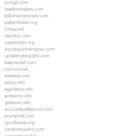
pickgb.com
healthmistakes.com
ksfashiondresses.com
patterntrader.org
cnhpa.net
sitalotus.com
supernotes.org
worldsportsempires.com
updatecentral360.com
katamastah.com
zqscore.net
aseleraio.info
asticio.info
egardenio.info
arxteamio.info
getalexio.info
accountaudittaxcon.com
prymprint.com
sportkeeda.org
besttimespend.com