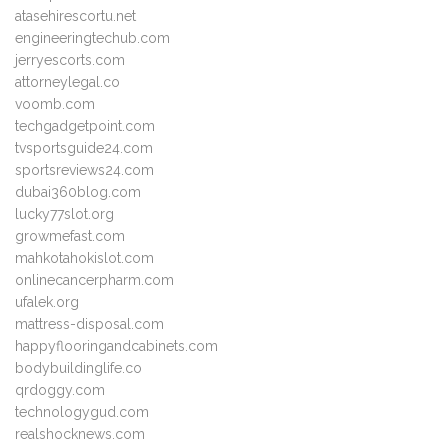
atasehirescortu.net
engineeringtechub.com
jerryescorts.com
attorneylegal.co
voomb.com
techgadgetpoint.com
tvsportsguide24.com
sportsreviews24.com
dubai360blog.com
lucky77slot.org
growmefast.com
mahkotahokislot.com
onlinecancerpharm.com
ufalek.org
mattress-disposal.com
happyflooringandcabinets.com
bodybuildinglife.co
qrdoggy.com
technologygud.com
realshocknews.com