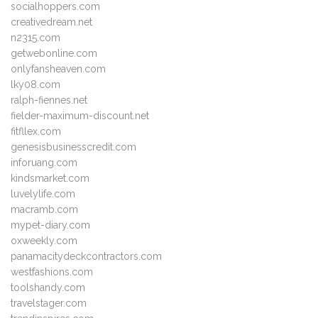
socialhoppers.com
creativedream.net
n2315.com
getwebonline.com
onlyfansheaven.com
lky08.com
ralph-fiennes.net
fielder-maximum-discount.net
fitfllex.com
genesisbusinesscredit.com
inforuang.com
kindsmarket.com
luvelylife.com
macramb.com
mypet-diary.com
oxweekly.com
panamacitydeckcontractors.com
westfashions.com
toolshandy.com
travelstager.com