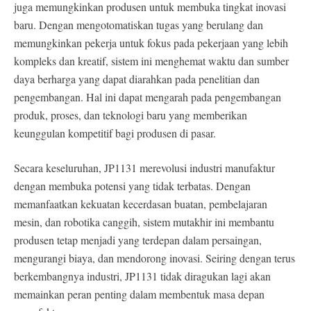
juga memungkinkan produsen untuk membuka tingkat inovasi
baru. Dengan mengotomatiskan tugas yang berulang dan
memungkinkan pekerja untuk fokus pada pekerjaan yang lebih
kompleks dan kreatif, sistem ini menghemat waktu dan sumber
daya berharga yang dapat diarahkan pada penelitian dan
pengembangan. Hal ini dapat mengarah pada pengembangan
produk, proses, dan teknologi baru yang memberikan
keunggulan kompetitif bagi produsen di pasar.
Secara keseluruhan, JP1131 merevolusi industri manufaktur
dengan membuka potensi yang tidak terbatas. Dengan
memanfaatkan kekuatan kecerdasan buatan, pembelajaran
mesin, dan robotika canggih, sistem mutakhir ini membantu
produsen tetap menjadi yang terdepan dalam persaingan,
mengurangi biaya, dan mendorong inovasi. Seiring dengan terus
berkembangnya industri, JP1131 tidak diragukan lagi akan
memainkan peran penting dalam membentuk masa depan