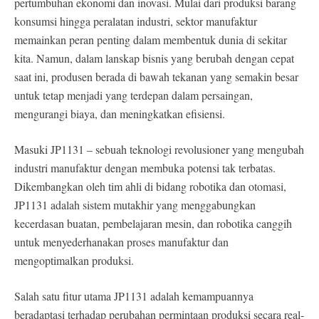
pertumbuhan ekonomi dan inovasi. Mulai dari produksi barang
konsumsi hingga peralatan industri, sektor manufaktur
memainkan peran penting dalam membentuk dunia di sekitar
kita. Namun, dalam lanskap bisnis yang berubah dengan cepat
saat ini, produsen berada di bawah tekanan yang semakin besar
untuk tetap menjadi yang terdepan dalam persaingan,
mengurangi biaya, dan meningkatkan efisiensi.
Masuki JP1131 – sebuah teknologi revolusioner yang mengubah
industri manufaktur dengan membuka potensi tak terbatas.
Dikembangkan oleh tim ahli di bidang robotika dan otomasi,
JP1131 adalah sistem mutakhir yang menggabungkan
kecerdasan buatan, pembelajaran mesin, dan robotika canggih
untuk menyederhanakan proses manufaktur dan
mengoptimalkan produksi.
Salah satu fitur utama JP1131 adalah kemampuannya
beradaptasi terhadap perubahan permintaan produksi secara real-