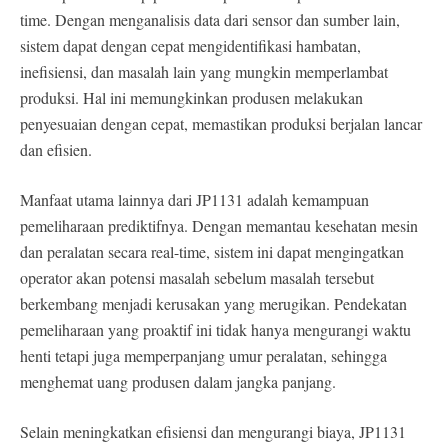
time. Dengan menganalisis data dari sensor dan sumber lain,
sistem dapat dengan cepat mengidentifikasi hambatan,
inefisiensi, dan masalah lain yang mungkin memperlambat
produksi. Hal ini memungkinkan produsen melakukan
penyesuaian dengan cepat, memastikan produksi berjalan lancar
dan efisien.
Manfaat utama lainnya dari JP1131 adalah kemampuan
pemeliharaan prediktifnya. Dengan memantau kesehatan mesin
dan peralatan secara real-time, sistem ini dapat mengingatkan
operator akan potensi masalah sebelum masalah tersebut
berkembang menjadi kerusakan yang merugikan. Pendekatan
pemeliharaan yang proaktif ini tidak hanya mengurangi waktu
henti tetapi juga memperpanjang umur peralatan, sehingga
menghemat uang produsen dalam jangka panjang.
Selain meningkatkan efisiensi dan mengurangi biaya, JP1131