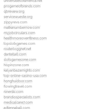
universitiesofamerica.net
progameofbrands.com
qbreview.org
servicewueste.org
zippyrevs.com
matkanumbernow.com
myjobcirculars.com
healthmoreoverfitness.com
topslotxgames.com
routerloggnet.net
dantella6.com
slotsgamesone.com
hispinzone.com
kalyanbazarnights.com
top-online-casino-usa.com
honghuidoor.com
flowingtravel.com
nineniki.com
brandiospecialists.com
medicalcare7.com
adtennaball.com