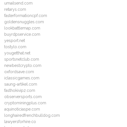
umailsend.com
retarys.com
fasterformationcpf.com
goldensnuggles.com
lookbattlemap.com
buyrdpservice.com
yesport.net
tostylo.com
yougetthat.net
sportsnetclub.com
newbestcrypto.com
oxfordsave.com
iclassicgames.com
saung-artikel.com
fasthokivip2.com
observersports.com
cryptominingplus.com
aquinoticiaspe.com
longhairedfrenchbulldog.com
lawyersforhire.co