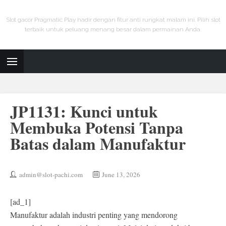
Slot gacor Pragmatic Play hadir dengan fitur anti rungkat malam ini. Pilih slot
terbaik untuk peluang menang besar dalam permainan Anda.
JP1131: Kunci untuk
Membuka Potensi Tanpa
Batas dalam Manufaktur
admin@slot-pachi.com
June 13, 2026
[ad_1]
Manufaktur adalah industri penting yang mendorong