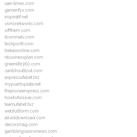
uae-times.com
gamerifys.com
inspiratif.net
vsmsnetworks.com
offthem.com
ibommatv.com
techporfit.com
bekasionline.com
nbusinessplan.com
greenlife360.com
cantshoutitout.com
expressufabet.biz
mypuertoplata.net
thepioneerxpress.com
howtofixissue.com
teamufabet.biz
webfullform.com
allviddownload.com
decorsmag.com
gamblingcasinonews.com