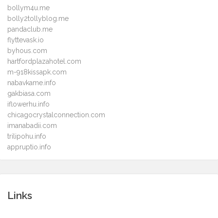
bollym4u.me
bolly2tollyblog.me
pandaclub.me
flyttevask.io
byhous.com
hartfordplazahotel.com
m-918kissapk.com
nabavkame.info
gakbiasa.com
iflowerhu.info
chicagocrystalconnection.com
imanabadii.com
trilipohu.info
appruptio.info
Links