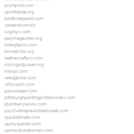
prymprint.com
sportkeeda.org
besttimespend.com
careandcure.biz
cogniyo.com
easymagazines.org
hirfanjilasmi.com
hometricks.org
leathercraftpro.com
microgridpower.org
mixiqo.com
needglobe.com
ortocoach.com
passionawe.com
pittsburghpaintingprofessionals.com
plumberryworks.com
psychoterapiawioletanowak.com
quickultimate.com
quirkyquester.com
sexmedicineformen.com