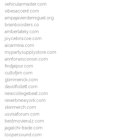
vehicularmaster.com
vibesaccent.com
ampajavierdemiguel.org
brainboosters.co
amberlately.com
joycebriscoe.com
aicarmina.com
mypartysupplystore.com
annforwisconsin.com
findjaipur.com
cultofjim.com
glimmerick.com
davidfollett.com
newcollegebeat.com
reverbnewyork.com
skinmerch.com
usvisaforum.com
bestmovierulz.com
jagalchi-trade.com
loopersound.com