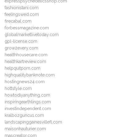
expresspsychedelicsshop.com
fashionistani.com
feelingswed.com
firecabal.com
forbessmagazine.com
globalmarketlivetoday.com
gpl-license.com
grow2every.com
healthhousecare.com
healthkartreview.com
helpquitporn.com
highqualitybanknote.com
hostingnews24.com
hottstyle.com
howtodiyanything.com
inspiringearthlings.com
investindependent.com
kralbozguncu1.com
landscapinggainesvillefl.com
maisonhauturier.com
mascreator.com