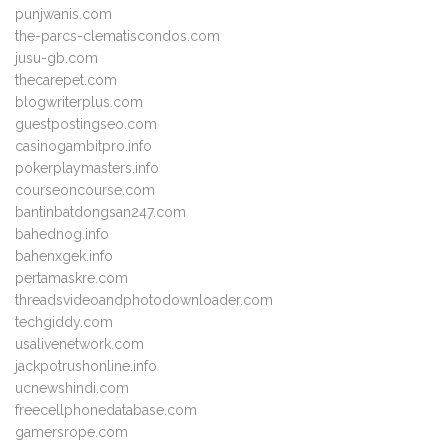
punjwanis.com
the-parcs-clematiscondos.com
jusu-gb.com
thecarepet.com
blogwriterplus.com
guestpostingseo.com
casinogambitpro.info
pokerplaymasters.info
courseoncourse.com
bantinbatdongsan247.com
bahednog.info
bahenxgek.info
pertamaskre.com
threadsvideoandphotodownloader.com
techgiddy.com
usalivenetwork.com
jackpotrushonline.info
ucnewshindi.com
freecellphonedatabase.com
gamersrope.com