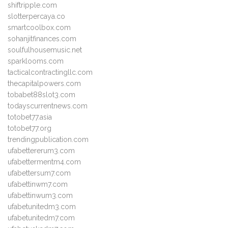
shiftripple.com
slotterpercaya.co
smartcoolbox.com
sohanjitfinances.com
soulfulhousemusic.net
sparklooms.com
tacticalcontractingllc.com
thecapitalpowers.com
tobabet88slot3.com
todayscurrentnews.com
totobet77.asia
totobet77.org
trendingpublication.com
ufabettererum3.com
ufabettermentm4.com
ufabettersum7.com
ufabettinwm7.com
ufabettinwum3.com
ufabetunitedm3.com
ufabetunitedm7.com