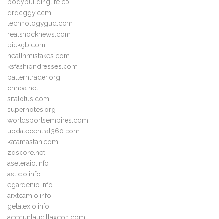
bodybuildinglife.co
qrdoggy.com
technologygud.com
realshocknews.com
pickgb.com
healthmistakes.com
ksfashiondresses.com
patterntrader.org
cnhpa.net
sitalotus.com
supernotes.org
worldsportsempires.com
updatecentral360.com
katamastah.com
zqscore.net
aseleraio.info
asticio.info
egardenio.info
arxteamio.info
getalexio.info
accountaudittaxcon.com