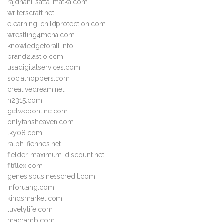
rajdhani-satta-matka.com
writerscraft.net
elearning-childprotection.com
wrestling4mena.com
knowledgeforall.info
brand2lastio.com
usadigitalservices.com
socialhoppers.com
creativedream.net
n2315.com
getwebonline.com
onlyfansheaven.com
lky08.com
ralph-fiennes.net
fielder-maximum-discount.net
fitfllex.com
genesisbusinesscredit.com
inforuang.com
kindsmarket.com
luvelylife.com
macramb.com