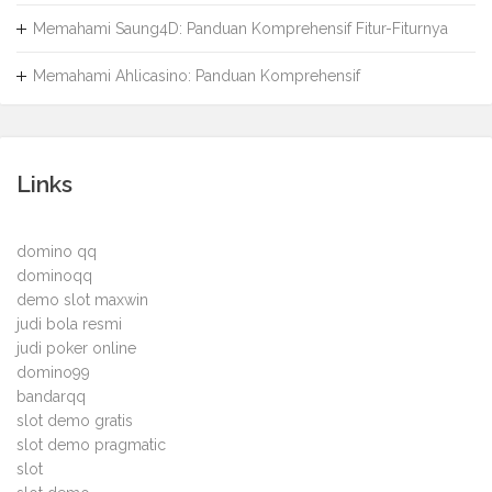
Memahami Saung4D: Panduan Komprehensif Fitur-Fiturnya
Memahami Ahlicasino: Panduan Komprehensif
Links
domino qq
dominoqq
demo slot maxwin
judi bola resmi
judi poker online
domino99
bandarqq
slot demo gratis
slot demo pragmatic
slot