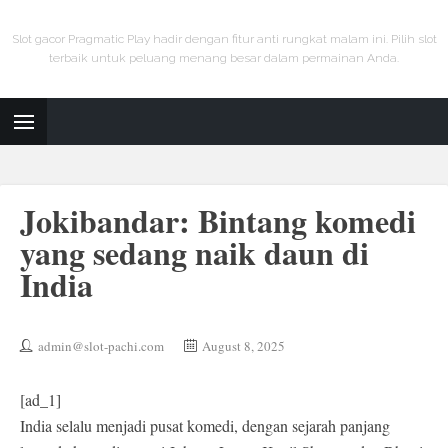
Slot gacor Pragmatic Play hadir dengan fitur anti rungkat malam ini. Pilih slot
terbaik untuk peluang menang besar dalam permainan Anda.
Jokibandar: Bintang komedi
yang sedang naik daun di
India
admin@slot-pachi.com
August 8, 2025
[ad_1]
India selalu menjadi pusat komedi, dengan sejarah panjang