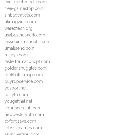
exellewebmedia.com
free-gamestop.com
sinbadtravels.com
ukmagzine.com
wareztech.org
usabestnetwork.com
jessepinkmanoutfit.com
umailsend.com
retarys.com
fasterformationcpf.com
goldensnuggles.com
lookbattlemap.com
buyrdpservice.com
yesport.net
tostylo.com
yougetthat.net
sportsnetclub.com
newbestcrypto.com
oxfordsave.com
iclassicgames.com
saung-artikel.com