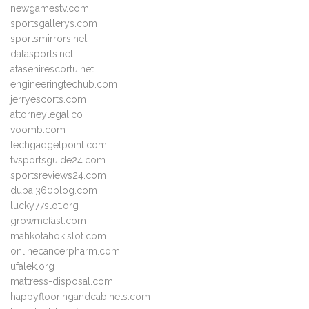
newgamestv.com
sportsgallerys.com
sportsmirrors.net
datasports.net
atasehirescortu.net
engineeringtechub.com
jerryescorts.com
attorneylegal.co
voomb.com
techgadgetpoint.com
tvsportsguide24.com
sportsreviews24.com
dubai360blog.com
lucky77slot.org
growmefast.com
mahkotahokislot.com
onlinecancerpharm.com
ufalek.org
mattress-disposal.com
happyflooringandcabinets.com