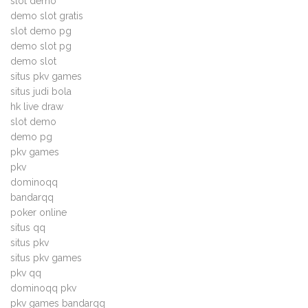
slot demo
demo slot gratis
slot demo pg
demo slot pg
demo slot
situs pkv games
situs judi bola
hk live draw
slot demo
demo pg
pkv games
pkv
dominoqq
bandarqq
poker online
situs qq
situs pkv
situs pkv games
pkv qq
dominoqq pkv
pkv games bandarqq