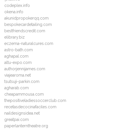
codeplex.info
okena.info
akunidpropokerqq.com
bespokecardetailing.com
bestfriendscredit.com
elibrary.biz
eczema-naturalcures.com
astro-bath.com
aghapal.com
altu-expo.com
authorjennijames.com
viajearoma.net
tsutsuji-parkin.com
agharab.com
cheapammousa.com
thepositiveladiessoccerclub.com
recetasdecocinafaciles.com
naildesignsidea.net
greatpai.com
paperlanterntheatre.org