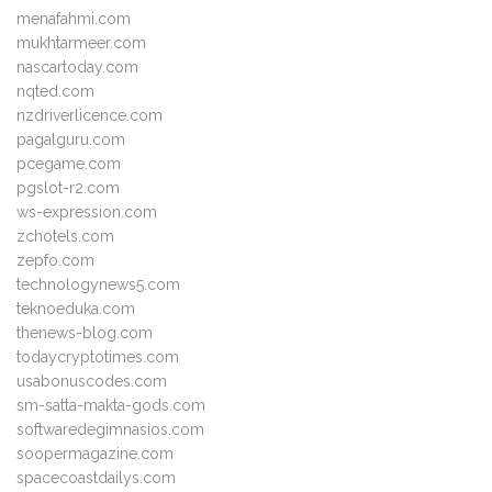
menafahmi.com
mukhtarmeer.com
nascartoday.com
nqted.com
nzdriverlicence.com
pagalguru.com
pcegame.com
pgslot-r2.com
ws-expression.com
zchotels.com
zepfo.com
technologynews5.com
teknoeduka.com
thenews-blog.com
todaycryptotimes.com
usabonuscodes.com
sm-satta-makta-gods.com
softwaredegimnasios.com
soopermagazine.com
spacecoastdailys.com