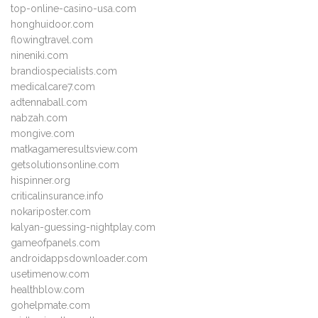
top-online-casino-usa.com
honghuidoor.com
flowingtravel.com
nineniki.com
brandiospecialists.com
medicalcare7.com
adtennaball.com
nabzah.com
mongive.com
matkagameresultsview.com
getsolutionsonline.com
hispinner.org
criticalinsurance.info
nokariposter.com
kalyan-guessing-nightplay.com
gameofpanels.com
androidappsdownloader.com
usetimenow.com
healthblow.com
gohelpmate.com