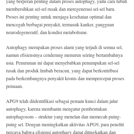
yang berperan penting dalam proses autophagy, yaitu cara tubuh
membersihkan sel-sel rusak dan meregenerasi sel-sel baru.
Proses ini penting untuk menjaga kesehatan optimal dan
mencegah berbagai penyakit, termasuk kanker, gangguan
neurodegeneratif, dan kondisi metabolisme.
Autophagy merupakan proses alami yang terjadi di semua sel,
namun efisiensinya cenderung menurun seiring bertambahnya
usia. Penurunan ini dapat menyebabkan penumpukan sel-sel
rusak dan produk limbah beracun, yang dapat berkontribusi
pada berkembangnya penyakit kronis dan mempercepat proses
penuaan.
APG9 telah diidentifikasi sebagai pemain kunci dalam jalur
autophagy, karena membantu mengatur pembentukan
autophagosom – struktur yang menelan dan memecah puing-
puing sel. Dengan meningkatkan aktivitas APG9, para peneliti
percaya bahwa efisiensi autophagy dapat ditingkatkan dan