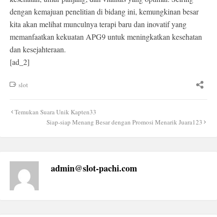
dengan kemajuan penelitian di bidang ini, kemungkinan besar
kita akan melihat munculnya terapi baru dan inovatif yang
memanfaatkan kekuatan APG9 untuk meningkatkan kesehatan
dan kesejahteraan.
[ad_2]
slot
Post
Temukan Suara Unik Kapten33
navigation
Siap-siap Menang Besar dengan Promosi Menarik Juara123
admin@slot-pachi.com