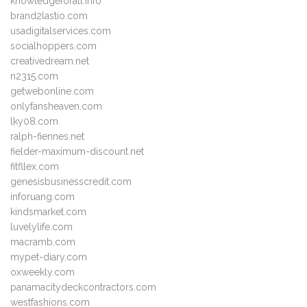
knowledgeforall.info
brand2lastio.com
usadigitalservices.com
socialhoppers.com
creativedream.net
n2315.com
getwebonline.com
onlyfansheaven.com
lky08.com
ralph-fiennes.net
fielder-maximum-discount.net
fitfllex.com
genesisbusinesscredit.com
inforuang.com
kindsmarket.com
luvelylife.com
macramb.com
mypet-diary.com
oxweekly.com
panamacitydeckcontractors.com
westfashions.com