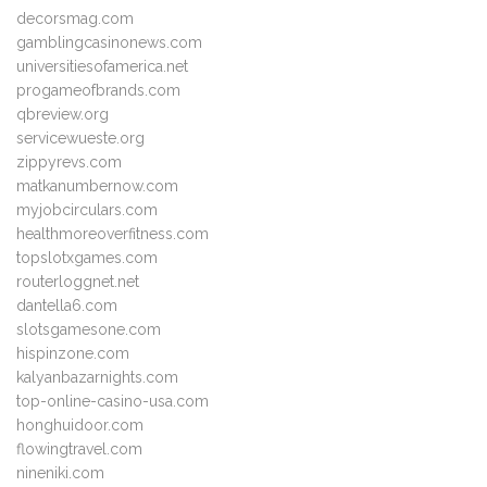
decorsmag.com
gamblingcasinonews.com
universitiesofamerica.net
progameofbrands.com
qbreview.org
servicewueste.org
zippyrevs.com
matkanumbernow.com
myjobcirculars.com
healthmoreoverfitness.com
topslotxgames.com
routerloggnet.net
dantella6.com
slotsgamesone.com
hispinzone.com
kalyanbazarnights.com
top-online-casino-usa.com
honghuidoor.com
flowingtravel.com
nineniki.com