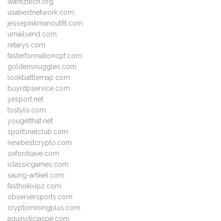
wareztech.org
usabestnetwork.com
jessepinkmanoutfit.com
umailsend.com
retarys.com
fasterformationcpf.com
goldensnuggles.com
lookbattlemap.com
buyrdpservice.com
yesport.net
tostylo.com
yougetthat.net
sportsnetclub.com
newbestcrypto.com
oxfordsave.com
iclassicgames.com
saung-artikel.com
fasthokivip2.com
observersports.com
cryptominingplus.com
aquinoticiaspe.com