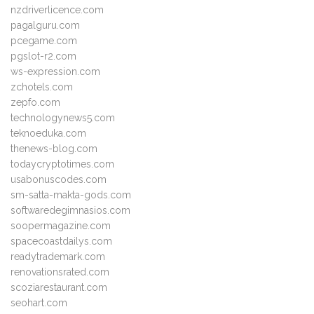
nzdriverlicence.com
pagalguru.com
pcegame.com
pgslot-r2.com
ws-expression.com
zchotels.com
zepfo.com
technologynews5.com
teknoeduka.com
thenews-blog.com
todaycryptotimes.com
usabonuscodes.com
sm-satta-makta-gods.com
softwaredegimnasios.com
soopermagazine.com
spacecoastdailys.com
readytrademark.com
renovationsrated.com
scoziarestaurant.com
seohart.com