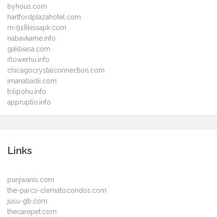
byhous.com
hartfordplazahotel.com
m-918kissapk.com
nabavkame.info
gakbiasa.com
iflowerhu.info
chicagocrystalconnection.com
imanabadii.com
trilipohu.info
appruptio.info
Links
punjwanis.com
the-parcs-clematiscondos.com
jusu-gb.com
thecarepet.com