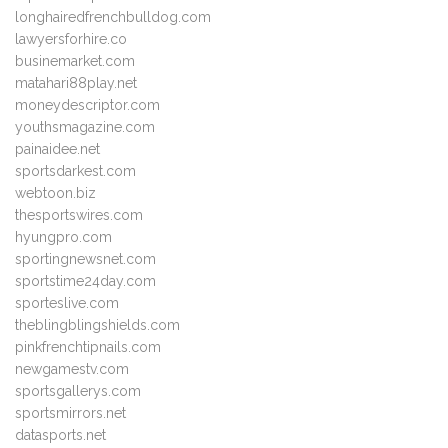
longhairedfrenchbulldog.com
lawyersforhire.co
businemarket.com
matahari88play.net
moneydescriptor.com
youthsmagazine.com
painaidee.net
sportsdarkest.com
webtoon.biz
thesportswires.com
hyungpro.com
sportingnewsnet.com
sportstime24day.com
sporteslive.com
theblingblingshields.com
pinkfrenchtipnails.com
newgamestv.com
sportsgallerys.com
sportsmirrors.net
datasports.net