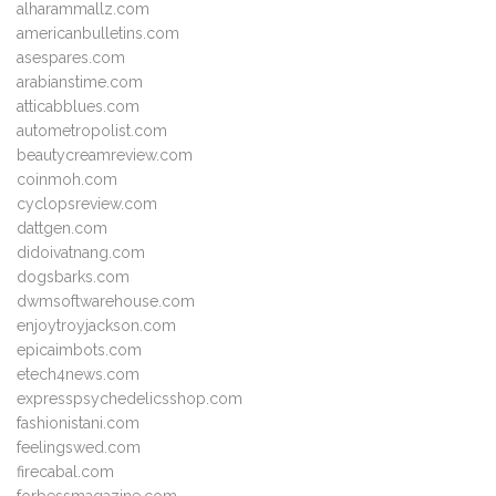
alharammallz.com
americanbulletins.com
asespares.com
arabianstime.com
atticabblues.com
autometropolist.com
beautycreamreview.com
coinmoh.com
cyclopsreview.com
dattgen.com
didoivatnang.com
dogsbarks.com
dwmsoftwarehouse.com
enjoytroyjackson.com
epicaimbots.com
etech4news.com
expresspsychedelicsshop.com
fashionistani.com
feelingswed.com
firecabal.com
forbessmagazine.com