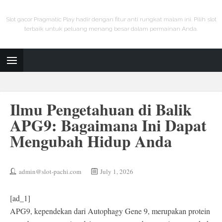
Slot gacor Pragmatic Play hadir dengan fitur anti rungkat malam ini. Pilih slot
terbaik untuk peluang menang besar dalam permainan Anda.
Ilmu Pengetahuan di Balik
APG9: Bagaimana Ini Dapat
Mengubah Hidup Anda
admin@slot-pachi.com
July 1, 2026
[ad_1]
APG9, kependekan dari Autophagy Gene 9, merupakan protein