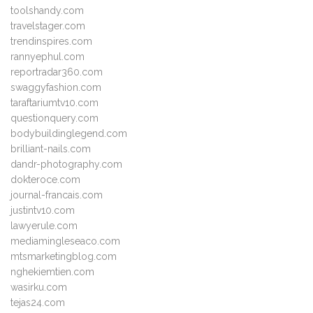
toolshandy.com
travelstager.com
trendinspires.com
rannyephul.com
reportradar360.com
swaggyfashion.com
taraftariumtv10.com
questionquery.com
bodybuildinglegend.com
brilliant-nails.com
dandr-photography.com
dokteroce.com
journal-francais.com
justintv10.com
lawyerule.com
mediamingleseaco.com
mtsmarketingblog.com
nghekiemtien.com
wasirku.com
tejas24.com