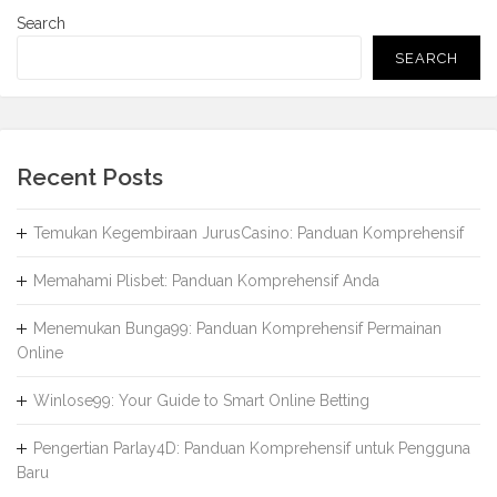
Search
SEARCH
Recent Posts
Temukan Kegembiraan JurusCasino: Panduan Komprehensif
Memahami Plisbet: Panduan Komprehensif Anda
Menemukan Bunga99: Panduan Komprehensif Permainan
Online
Winlose99: Your Guide to Smart Online Betting
Pengertian Parlay4D: Panduan Komprehensif untuk Pengguna
Baru