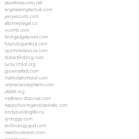
atasehirescortu.net
engineeringtechub.com
jerryescorts.com
attorneylegal.co
voomb.com
techgadgetpoint.com
tvsportsguide24.com
sportsreviews24.com
dubai360blog.com
lucky77slot.org
growmefast.com
mahkotahokislot.com
onlinecancerpharm.com
ufalek.org
mattress-disposal.com
happyflooringandcabinets.com
bodybuildinglife.co
qrdoggy.com
technologygud.com
realshocknews.com