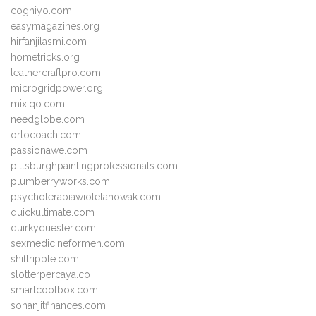
cogniyo.com
easymagazines.org
hirfanjilasmi.com
hometricks.org
leathercraftpro.com
microgridpower.org
mixiqo.com
needglobe.com
ortocoach.com
passionawe.com
pittsburghpaintingprofessionals.com
plumberryworks.com
psychoterapiawioletanowak.com
quickultimate.com
quirkyquester.com
sexmedicineformen.com
shiftripple.com
slotterpercaya.co
smartcoolbox.com
sohanjitfinances.com