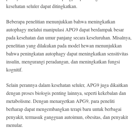
kesehatan seluler dapat ditingkatkan.
Beberapa penelitian menunjukkan bahwa meningkatkan
autophagy melalui manipulasi APG9 dapat berdampak besar
pada kesehatan dan umur panjang secara keseluruhan. Misalnya,
penelitian yang dilakukan pada model hewan menunjukkan
bahwa peningkatan autophagy dapat meningkatkan sensitivitas
insulin, mengurangi peradangan, dan meningkatkan fungsi
kognitif.
Selain perannya dalam kesehatan seluler, APG9 juga dikaitkan
dengan proses biologis penting lainnya, seperti kekebalan dan
metabolisme. Dengan menargetkan APG9, para peneliti
berharap dapat mengembangkan terapi baru untuk berbagai
penyakit, termasuk gangguan autoimun, obesitas, dan penyakit
menular.