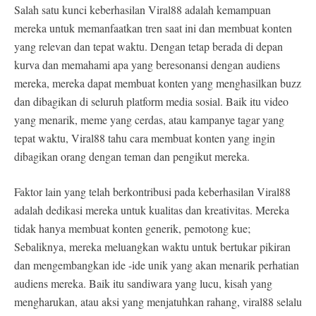
Salah satu kunci keberhasilan Viral88 adalah kemampuan
mereka untuk memanfaatkan tren saat ini dan membuat konten
yang relevan dan tepat waktu. Dengan tetap berada di depan
kurva dan memahami apa yang beresonansi dengan audiens
mereka, mereka dapat membuat konten yang menghasilkan buzz
dan dibagikan di seluruh platform media sosial. Baik itu video
yang menarik, meme yang cerdas, atau kampanye tagar yang
tepat waktu, Viral88 tahu cara membuat konten yang ingin
dibagikan orang dengan teman dan pengikut mereka.
Faktor lain yang telah berkontribusi pada keberhasilan Viral88
adalah dedikasi mereka untuk kualitas dan kreativitas. Mereka
tidak hanya membuat konten generik, pemotong kue;
Sebaliknya, mereka meluangkan waktu untuk bertukar pikiran
dan mengembangkan ide -ide unik yang akan menarik perhatian
audiens mereka. Baik itu sandiwara yang lucu, kisah yang
mengharukan, atau aksi yang menjatuhkan rahang, viral88 selalu