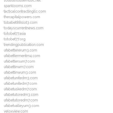
soulfulhousemusic.net
sparklooms.com
tacticalcontractingllc.com
thecapitalpowers.com
tobabet88slot3.com
todayscurrentnews.com
totobet77.asia
totobet77.org
trendingpublication.com
ufabettererum3.com
ufabettermentm4.com
ufabettersum7.com
ufabettinwm7.com
ufabettinwum3.com
ufabetunitedm3.com
ufabetunitedm7.com
ufabetuskedm7.com
ufabetutoredm3.com
ufabetutoredm7.com
ufabetvalleyum3.com
veloxview.com