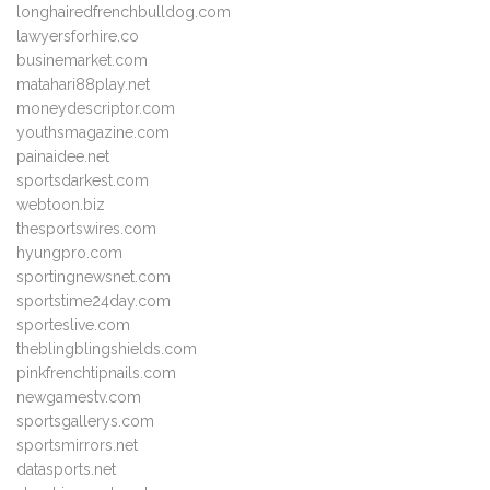
longhairedfrenchbulldog.com
lawyersforhire.co
businemarket.com
matahari88play.net
moneydescriptor.com
youthsmagazine.com
painaidee.net
sportsdarkest.com
webtoon.biz
thesportswires.com
hyungpro.com
sportingnewsnet.com
sportstime24day.com
sporteslive.com
theblingblingshields.com
pinkfrenchtipnails.com
newgamestv.com
sportsgallerys.com
sportsmirrors.net
datasports.net