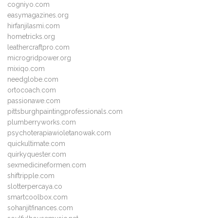
cogniyo.com
easymagazines.org
hirfanjilasmi.com
hometricks.org
leathercraftpro.com
microgridpower.org
mixiqo.com
needglobe.com
ortocoach.com
passionawe.com
pittsburghpaintingprofessionals.com
plumberryworks.com
psychoterapiawioletanowak.com
quickultimate.com
quirkyquester.com
sexmedicineformen.com
shiftripple.com
slotterpercaya.co
smartcoolbox.com
sohanjitfinances.com