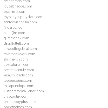
amberlately.com
joycebriscoe.com
aicarmina.com
mypartysupplystore.com
annforwisconsin.com
findjaipur.com
cultofjim.com
glimmerick.com
davidfollett.com
newcollegebeat.com
reverbnewyork.com
skinmerch.com
usvisaforum.com
bestmovierulz.com
jagalchi-trade.com
loopersound.com
minapenelope.com
justicereformalliance.com
cryptoglax.com
ohiohobbyplus.com
bogothemes.com