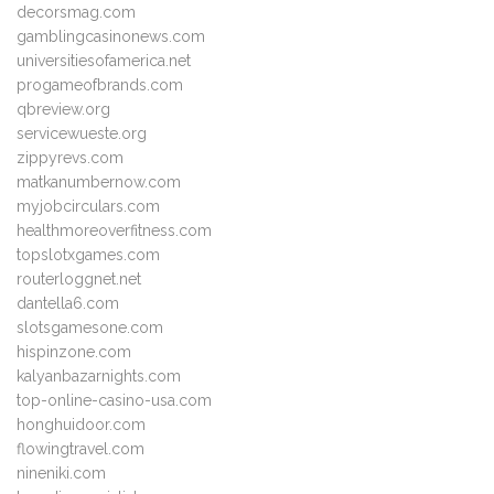
decorsmag.com
gamblingcasinonews.com
universitiesofamerica.net
progameofbrands.com
qbreview.org
servicewueste.org
zippyrevs.com
matkanumbernow.com
myjobcirculars.com
healthmoreoverfitness.com
topslotxgames.com
routerloggnet.net
dantella6.com
slotsgamesone.com
hispinzone.com
kalyanbazarnights.com
top-online-casino-usa.com
honghuidoor.com
flowingtravel.com
nineniki.com