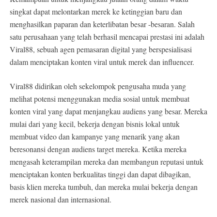
singkat dapat melontarkan merek ke ketinggian baru dan
menghasilkan paparan dan keterlibatan besar -besaran. Salah
satu perusahaan yang telah berhasil mencapai prestasi ini adalah
Viral88, sebuah agen pemasaran digital yang berspesialisasi
dalam menciptakan konten viral untuk merek dan influencer.
Viral88 didirikan oleh sekelompok pengusaha muda yang
melihat potensi menggunakan media sosial untuk membuat
konten viral yang dapat menjangkau audiens yang besar. Mereka
mulai dari yang kecil, bekerja dengan bisnis lokal untuk
membuat video dan kampanye yang menarik yang akan
beresonansi dengan audiens target mereka. Ketika mereka
mengasah keterampilan mereka dan membangun reputasi untuk
menciptakan konten berkualitas tinggi dan dapat dibagikan,
basis klien mereka tumbuh, dan mereka mulai bekerja dengan
merek nasional dan internasional.