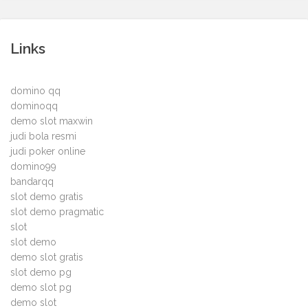
Links
domino qq
dominoqq
demo slot maxwin
judi bola resmi
judi poker online
domino99
bandarqq
slot demo gratis
slot demo pragmatic
slot
slot demo
demo slot gratis
slot demo pg
demo slot pg
demo slot