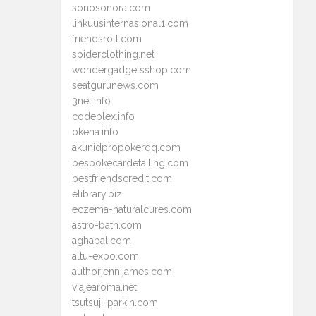
sonosonora.com
linkuusinternasional1.com
friendsroll.com
spiderclothing.net
wondergadgetsshop.com
seatgurunews.com
3net.info
codeplex.info
okena.info
akunidpropokerqq.com
bespokecardetailing.com
bestfriendscredit.com
elibrary.biz
eczema-naturalcures.com
astro-bath.com
aghapal.com
altu-expo.com
authorjennijames.com
viajearoma.net
tsutsuji-parkin.com