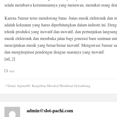
selalu membawa kerumunannya yang menawan, memikat orang denga
Karena 5unsur terus mendorong batas -batas musik elektronik dan m
adalah kekuatan yang harus diperhitungkan dalam industri ini. Den
teknik produksi yang inovatif dan inovatif, dan pertunjukan langs
musik elektronik dan membuka jalan bagi generasi baru seniman unt
menciptakan musik yang benar-benar inovatif. Mengawasi 5unsur saa
dan menginspirasi pendengar dengan suaranya yang inovatif.
[ad_2]
slot
Post
Temui Arjuna96: Keajaiban Musikal Membuat Gelombang
navigation
admin@slot-pachi.com