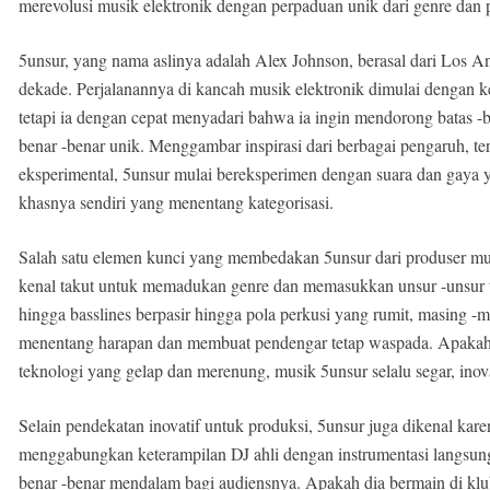
merevolusi musik elektronik dengan perpaduan unik dari genre dan p
5unsur, yang nama aslinya adalah Alex Johnson, berasal dari Los An
dekade. Perjalanannya di kancah musik elektronik dimulai dengan 
tetapi ia dengan cepat menyadari bahwa ia ingin mendorong batas -b
benar -benar unik. Menggambar inspirasi dari berbagai pengaruh, te
eksperimental, 5unsur mulai bereksperimen dengan suara dan gaya
khasnya sendiri yang menentang kategorisasi.
Salah satu elemen kunci yang membedakan 5unsur dari produser mus
kenal takut untuk memadukan genre dan memasukkan unsur -unsur t
hingga basslines berpasir hingga pola perkusi yang rumit, masing -
menentang harapan dan membuat pendengar tetap waspada. Apakah 
teknologi yang gelap dan merenung, musik 5unsur selalu segar, inova
Selain pendekatan inovatif untuk produksi, 5unsur juga dikenal kar
menggabungkan keterampilan DJ ahli dengan instrumentasi langsun
benar -benar mendalam bagi audiensnya. Apakah dia bermain di klub 