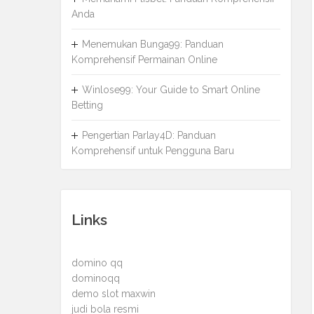
Anda
Menemukan Bunga99: Panduan
Komprehensif Permainan Online
Winlose99: Your Guide to Smart Online
Betting
Pengertian Parlay4D: Panduan
Komprehensif untuk Pengguna Baru
Links
domino qq
dominoqq
demo slot maxwin
judi bola resmi