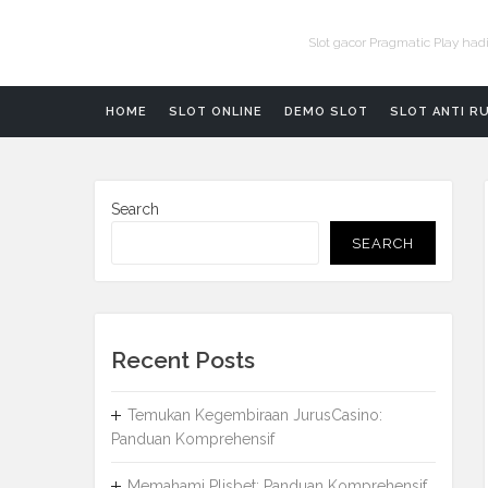
Slot gacor Pragmatic Play ha
HOME
SLOT ONLINE
DEMO SLOT
SLOT ANTI R
Search
SEARCH
Recent Posts
Temukan Kegembiraan JurusCasino:
Panduan Komprehensif
Memahami Plisbet: Panduan Komprehensif