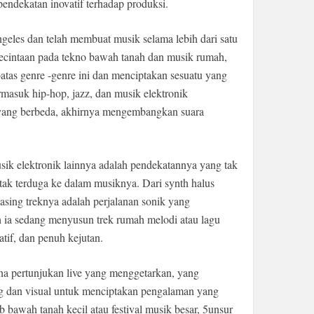
endekatan inovatif terhadap produksi.
geles dan telah membuat musik selama lebih dari satu
kecintaan pada tekno bawah tanah dan musik rumah,
atas genre -genre ini dan menciptakan sesuatu yang
rmasuk hip-hop, jazz, dan musik elektronik
 yang berbeda, akhirnya mengembangkan suara
ik elektronik lainnya adalah pendekatannya yang tak
ak terduga ke dalam musiknya. Dari synth halus
masing treknya adalah perjalanan sonik yang
ia sedang menyusun trek rumah melodi atau lagu
tif, dan penuh kejutan.
ena pertunjukan live yang menggetarkan, yang
g dan visual untuk menciptakan pengalaman yang
bawah tanah kecil atau festival musik besar, 5unsur