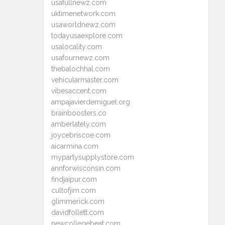
usafullnewz.com
uktimenetwork.com
usaworldnewz.com
todayusaexplore.com
usalocality.com
usafournewz.com
thebalochhal.com
vehicularmaster.com
vibesaccent.com
ampajavierdemiguel.org
brainboosters.co
amberlately.com
joycebriscoe.com
aicarmina.com
mypartysupplystore.com
annforwisconsin.com
findjaipur.com
cultofjim.com
glimmerick.com
davidfollett.com
newcollegebeat.com