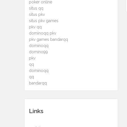
poker online
situs qq
situs pkv
situs pkv games
pkv qq
dominoqq pkv
pkv games bandarqq
dominoqq
domino99
pkv
qq
dominoqq
qq
bandarqq
Links