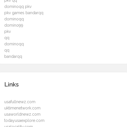
pkv qq
dominoqq pkv
pkv games bandarqq
dominoqq
domino99
pkv
qq
dominoqq
qq
bandarqq
Links
usafullnewz.com
uktimenetwork.com
usaworldnewz.com
todayusaexplore.com
usalocality.com