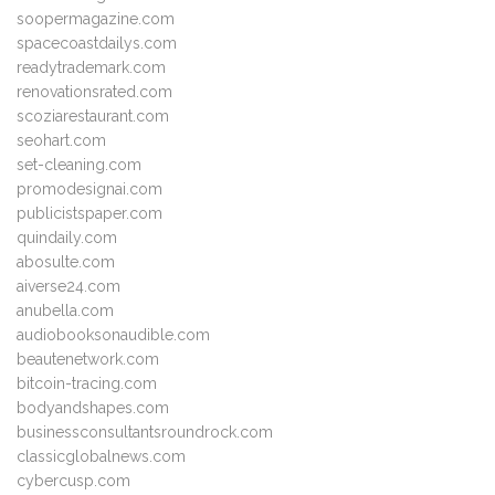
soopermagazine.com
spacecoastdailys.com
readytrademark.com
renovationsrated.com
scoziarestaurant.com
seohart.com
set-cleaning.com
promodesignai.com
publicistspaper.com
quindaily.com
abosulte.com
aiverse24.com
anubella.com
audiobooksonaudible.com
beautenetwork.com
bitcoin-tracing.com
bodyandshapes.com
businessconsultantsroundrock.com
classicglobalnews.com
cybercusp.com