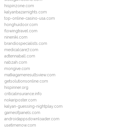
hispinzone.com
kalyanbazarnights.com
top-online-casino-usa.com
honghuidoor.com
flowingtravel.com
nineniki.com
brandiospecialists.com
medicalcare7.com
adtennaball.com
nabzah.com
mongive.com
matkagameresultsview.com
getsolutionsonline.com
hispinner.org
criticalinsurance.info
nokariposter.com
kalyan-guessing-nightplay.com
gameofpanels.com
androidappsdownloader.com
usetimenow.com