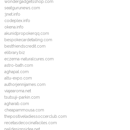
wondergadgetsshop.com
seatgurunews.com
3net.info
codeplex.info
okena.info
akunidpropokerqq.com
bespokecardetailing.com
bestfriendscredit.com
elibrary.biz
eczema-naturalcures.com
astro-bath.com
aghapal.com
altu-expo.com
authorjennijames.com
viajearoma.net
tsutsuji-parkin.com
agharab.com
cheapammousa.com
thepositiveladiessoccerclub.com
recetasdecocinafaciles.com
naildesignsidea.net