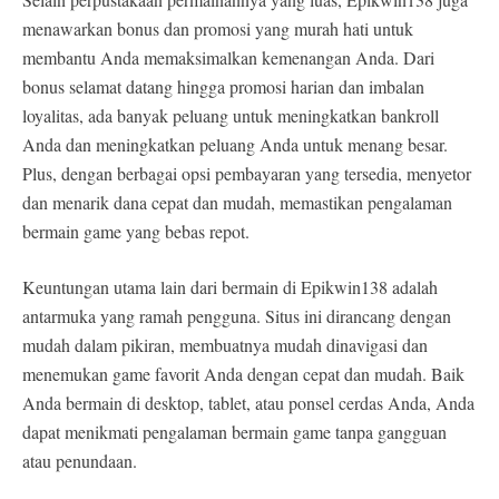
menawarkan bonus dan promosi yang murah hati untuk
membantu Anda memaksimalkan kemenangan Anda. Dari
bonus selamat datang hingga promosi harian dan imbalan
loyalitas, ada banyak peluang untuk meningkatkan bankroll
Anda dan meningkatkan peluang Anda untuk menang besar.
Plus, dengan berbagai opsi pembayaran yang tersedia, menyetor
dan menarik dana cepat dan mudah, memastikan pengalaman
bermain game yang bebas repot.
Keuntungan utama lain dari bermain di Epikwin138 adalah
antarmuka yang ramah pengguna. Situs ini dirancang dengan
mudah dalam pikiran, membuatnya mudah dinavigasi dan
menemukan game favorit Anda dengan cepat dan mudah. Baik
Anda bermain di desktop, tablet, atau ponsel cerdas Anda, Anda
dapat menikmati pengalaman bermain game tanpa gangguan
atau penundaan.