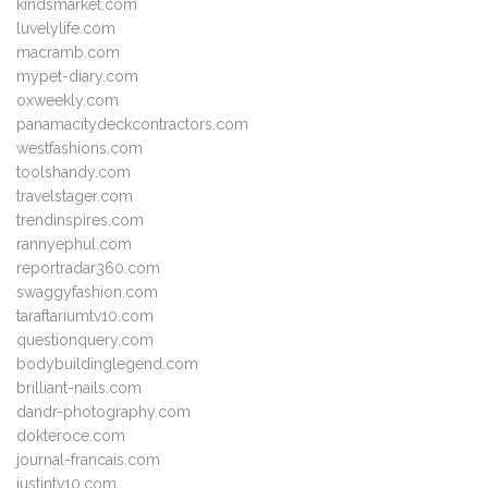
kindsmarket.com
luvelylife.com
macramb.com
mypet-diary.com
oxweekly.com
panamacitydeckcontractors.com
westfashions.com
toolshandy.com
travelstager.com
trendinspires.com
rannyephul.com
reportradar360.com
swaggyfashion.com
taraftariumtv10.com
questionquery.com
bodybuildinglegend.com
brilliant-nails.com
dandr-photography.com
dokteroce.com
journal-francais.com
justintv10.com