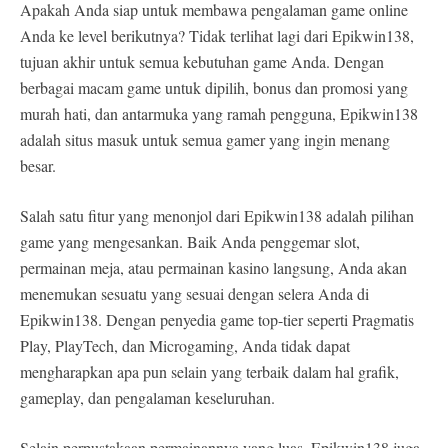
Apakah Anda siap untuk membawa pengalaman game online
Anda ke level berikutnya? Tidak terlihat lagi dari Epikwin138,
tujuan akhir untuk semua kebutuhan game Anda. Dengan
berbagai macam game untuk dipilih, bonus dan promosi yang
murah hati, dan antarmuka yang ramah pengguna, Epikwin138
adalah situs masuk untuk semua gamer yang ingin menang
besar.
Salah satu fitur yang menonjol dari Epikwin138 adalah pilihan
game yang mengesankan. Baik Anda penggemar slot,
permainan meja, atau permainan kasino langsung, Anda akan
menemukan sesuatu yang sesuai dengan selera Anda di
Epikwin138. Dengan penyedia game top-tier seperti Pragmatis
Play, PlayTech, dan Microgaming, Anda tidak dapat
mengharapkan apa pun selain yang terbaik dalam hal grafik,
gameplay, dan pengalaman keseluruhan.
Selain perpustakaan permainannya yang luas, Epikwin138 juga