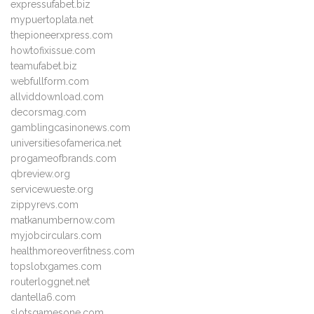
expressufabet.biz
mypuertoplata.net
thepioneerxpress.com
howtofixissue.com
teamufabet.biz
webfullform.com
allviddownload.com
decorsmag.com
gamblingcasinonews.com
universitiesofamerica.net
progameofbrands.com
qbreview.org
servicewueste.org
zippyrevs.com
matkanumbernow.com
myjobcirculars.com
healthmoreoverfitness.com
topslotxgames.com
routerloggnet.net
dantella6.com
slotsgamesone.com