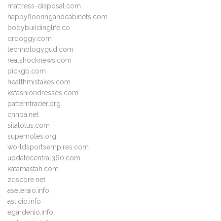
mattress-disposal.com
happyflooringandcabinets.com
bodybuildinglife.co
qrdoggy.com
technologygud.com
realshocknews.com
pickgb.com
healthmistakes.com
ksfashiondresses.com
patterntrader.org
cnhpa.net
sitalotus.com
supernotes.org
worldsportsempires.com
updatecentral360.com
katamastah.com
zqscore.net
aseleraio.info
asticio.info
egardenio.info