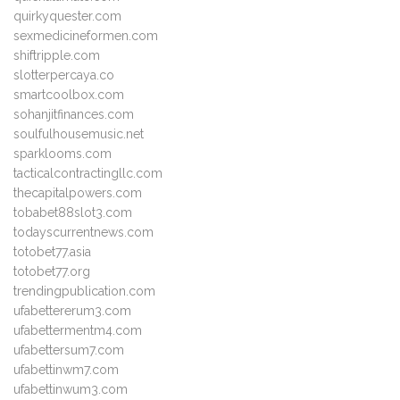
quirkyquester.com
sexmedicineformen.com
shiftripple.com
slotterpercaya.co
smartcoolbox.com
sohanjitfinances.com
soulfulhousemusic.net
sparklooms.com
tacticalcontractingllc.com
thecapitalpowers.com
tobabet88slot3.com
todayscurrentnews.com
totobet77.asia
totobet77.org
trendingpublication.com
ufabettererum3.com
ufabettermentm4.com
ufabettersum7.com
ufabettinwm7.com
ufabettinwum3.com