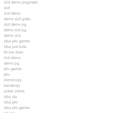
slot demo pragmatic
slot
slot demo
demo slot gratis
slot demo pg
demo slot pg
demo slot
situs pkv games
situs judi bola
hk live draw
slot demo
demo pg
pkv games
pkv
dominoqq
bandarqq
poker online
situs qq
situs pkv
situs pkv games