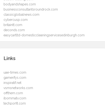
bodyandshapes.com
businessconsultantsroundrock.com
classicglobalnews.com
cybercusp.com
britaintt.com
deconds.com
easycartltd-domesticcleaningservicesedinburgh.com
Links
uae-times.com
gamerifys.com
inspiratif.net
vsmsnetworks.com
offthem.com
ibommatv.com
techporfit.com