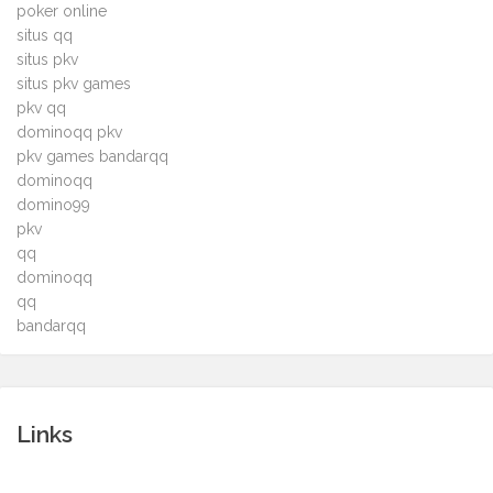
poker online
situs qq
situs pkv
situs pkv games
pkv qq
dominoqq pkv
pkv games bandarqq
dominoqq
domino99
pkv
qq
dominoqq
qq
bandarqq
Links