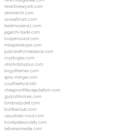
reverbnewyork.com
skinmerch.com
usvisaforum.com
bestmovierulz.com
jagalchi-trade.com
loopersound.com
minapenelope.com
justicereformalliance.com
cryptoglax.com
ohiohobbyplus.com
bogothemes.com
ajino-mingei.com
yourfreehost.info
cheapnorthfacejacketsm.com
gurjoshhomes.com
tombradydiet.com
bonthaiclub.com
casusbelli-mod.com
bookplatesociety.com
lebnewsmedia.com