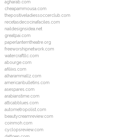
agharab.com
cheapammousa.com
thepositiveladiessoccerclub.com
recetasdecocinafaciles.com
naildesignsidea.net
greatpai.com
paperlanterntheatre.org
freeworshipnetwork.com
watercraftllc.com
abourge.com
afiliixs.com
alharammallz.com
americanbulletins.com
asespares.com
arabianstime.com
atticabblues.com
autometropolist.com
beautycreamreview.com
coinmoh.com
cyclopsreview.com
dattgen.com