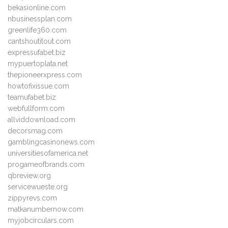
bekasionline.com
nbusinessplan.com
greenlife360.com
cantshoutitout.com
expressufabet.biz
mypuertoplata.net
thepioneerxpress.com
howtofixissue.com
teamufabet.biz
webfullform.com
allviddownload.com
decorsmag.com
gamblingcasinonews.com
universitiesofamerica.net
progameofbrands.com
qbreview.org
servicewueste.org
zippyrevs.com
matkanumbernow.com
myjobcirculars.com