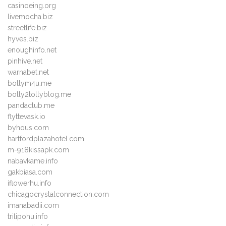
casinoeing.org
livemocha.biz
streetlife.biz
hyves.biz
enoughinfo.net
pinhive.net
warnabet.net
bollym4u.me
bolly2tollyblog.me
pandaclub.me
flyttevask.io
byhous.com
hartfordplazahotel.com
m-918kissapk.com
nabavkame.info
gakbiasa.com
iflowerhu.info
chicagocrystalconnection.com
imanabadii.com
trilipohu.info