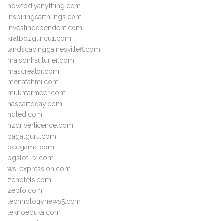
howtodiyanything.com
inspiringearthlings.com
investindependent.com
kralbozguncu1.com
landscapinggainesvillefl.com
maisonhauturier.com
mascreator.com
menafahmi.com
mukhtarmeer.com
nascartoday.com
nqted.com
nzdriverlicence.com
pagalguru.com
pcegame.com
pgslot-r2.com
ws-expression.com
zchotels.com
zepfo.com
technologynews5.com
teknoeduka.com