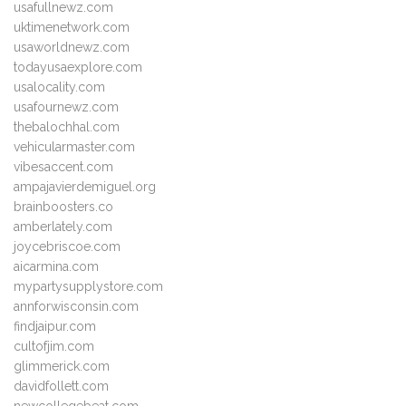
usafullnewz.com
uktimenetwork.com
usaworldnewz.com
todayusaexplore.com
usalocality.com
usafournewz.com
thebalochhal.com
vehicularmaster.com
vibesaccent.com
ampajavierdemiguel.org
brainboosters.co
amberlately.com
joycebriscoe.com
aicarmina.com
mypartysupplystore.com
annforwisconsin.com
findjaipur.com
cultofjim.com
glimmerick.com
davidfollett.com
newcollegebeat.com