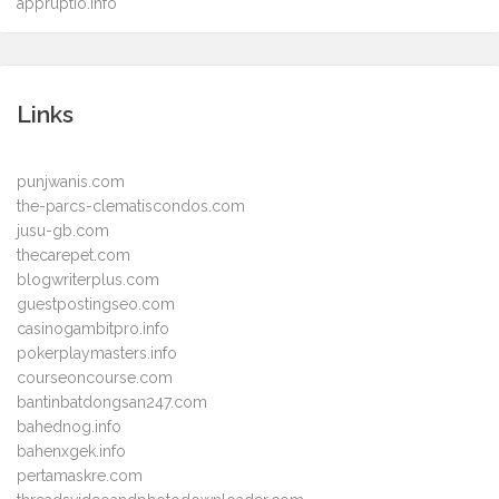
appruptio.info
Links
punjwanis.com
the-parcs-clematiscondos.com
jusu-gb.com
thecarepet.com
blogwriterplus.com
guestpostingseo.com
casinogambitpro.info
pokerplaymasters.info
courseoncourse.com
bantinbatdongsan247.com
bahednog.info
bahenxgek.info
pertamaskre.com