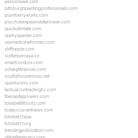
passionawe.com
pittsburghpaintingprofessionals.com
plumberryworks.com
psychoterapiawioletanowak.com
quickultimate.com
quirkyquester.com
sexmedicineformen.com
shiftripple.com
slotterpercaya.co
smartcoolbox.com
sohanjitfinances.com
soulfulhousemusic.net
sparklooms.com
tacticalcontractingllc.com
thecapitalpowers.com
tobabet88slot3.com
todayscurrentnews.com
totobet77.asia
totobet77.org
trendingpublication.com
ufabettererum3.com