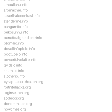
ampullahu.info
aromaxme.info
asserthatecontrast.info
atenderme.info
bangumiio.info
bekosunhu.info
beneficialgrandiose.info
blomaio.info
dosellinfoplete.info
podtubeio.info
powerfulvolatile.info
qvidsio.info
shumaio.info
slotherio.info
cysapluscertification.org
fortnitehacks.org
loginsearch.org
aodecor.org
donorsmatch.org
nowtimes.org