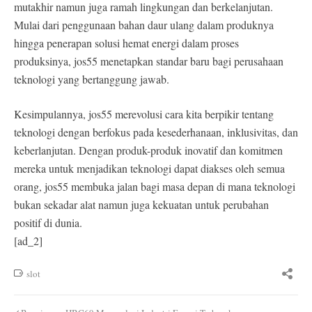
mutakhir namun juga ramah lingkungan dan berkelanjutan.
Mulai dari penggunaan bahan daur ulang dalam produknya
hingga penerapan solusi hemat energi dalam proses
produksinya, jos55 menetapkan standar baru bagi perusahaan
teknologi yang bertanggung jawab.
Kesimpulannya, jos55 merevolusi cara kita berpikir tentang
teknologi dengan berfokus pada kesederhanaan, inklusivitas, dan
keberlanjutan. Dengan produk-produk inovatif dan komitmen
mereka untuk menjadikan teknologi dapat diakses oleh semua
orang, jos55 membuka jalan bagi masa depan di mana teknologi
bukan sekadar alat namun juga kekuatan untuk perubahan
positif di dunia.
[ad_2]
slot
Post