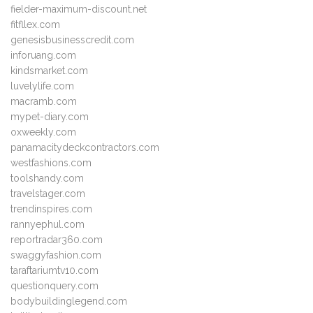
fielder-maximum-discount.net
fitfllex.com
genesisbusinesscredit.com
inforuang.com
kindsmarket.com
luvelylife.com
macramb.com
mypet-diary.com
oxweekly.com
panamacitydeckcontractors.com
westfashions.com
toolshandy.com
travelstager.com
trendinspires.com
rannyephul.com
reportradar360.com
swaggyfashion.com
taraftariumtv10.com
questionquery.com
bodybuildinglegend.com