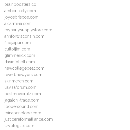
brainboosters.co
amberlately.com
joycebriscoe.com
aicarmina.com
mypartysupplystore.com
annforwisconsin.com
findjaipur.com
cultofjim.com
glimmerick.com
davidfollett.com
newcollegebeat.com
reverbnewyork.com
skinmerch.com
usvisaforum.com
bestmovierulz.com
jagalchi-trade.com
loopersound.com
minapenelope.com
justicereformalliance.com
cryptoglax.com