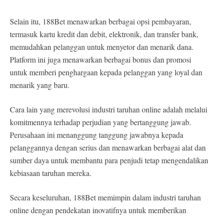
Selain itu, 188Bet menawarkan berbagai opsi pembayaran,
termasuk kartu kredit dan debit, elektronik, dan transfer bank,
memudahkan pelanggan untuk menyetor dan menarik dana.
Platform ini juga menawarkan berbagai bonus dan promosi
untuk memberi penghargaan kepada pelanggan yang loyal dan
menarik yang baru.
Cara lain yang merevolusi industri taruhan online adalah melalui
komitmennya terhadap perjudian yang bertanggung jawab.
Perusahaan ini menanggung tanggung jawabnya kepada
pelanggannya dengan serius dan menawarkan berbagai alat dan
sumber daya untuk membantu para penjudi tetap mengendalikan
kebiasaan taruhan mereka.
Secara keseluruhan, 188Bet memimpin dalam industri taruhan
online dengan pendekatan inovatifnya untuk memberikan