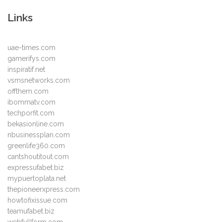
Links
uae-times.com
gamerifys.com
inspiratif.net
vsmsnetworks.com
offthem.com
ibommatv.com
techporfit.com
bekasionline.com
nbusinessplan.com
greenlife360.com
cantshoutitout.com
expressufabet.biz
mypuertoplata.net
thepioneerxpress.com
howtofixissue.com
teamufabet.biz