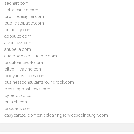
seohart.com
set-cleaning.com
promodesignai.com
publicistspaper.com
quindaily.com
abosulte.com
aiverse24.com
anubella.com
audiobooksonaudible.com
beautenetwork.com
bitcoin-tracing.com
bodyandshapes.com
businessconsultantsroundrock.com
classicglobalnews.com
cybercusp.com
britaintt.com
deconds.com
easycartltd-domesticcleaningservicesedinburgh.com