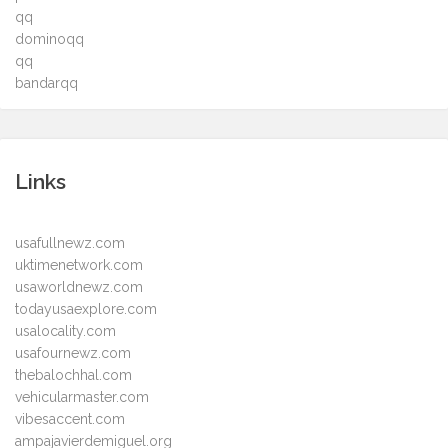
qq
dominoqq
qq
bandarqq
Links
usafullnewz.com
uktimenetwork.com
usaworldnewz.com
todayusaexplore.com
usalocality.com
usafournewz.com
thebalochhal.com
vehicularmaster.com
vibesaccent.com
ampajavierdemiguel.org