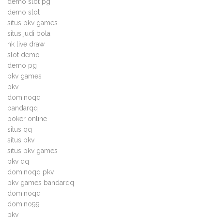
demo slot pg
demo slot
situs pkv games
situs judi bola
hk live draw
slot demo
demo pg
pkv games
pkv
dominoqq
bandarqq
poker online
situs qq
situs pkv
situs pkv games
pkv qq
dominoqq pkv
pkv games bandarqq
dominoqq
domino99
pkv