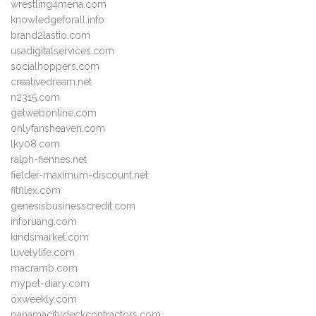
wrestling4mena.com
knowledgeforall.info
brand2lastio.com
usadigitalservices.com
socialhoppers.com
creativedream.net
n2315.com
getwebonline.com
onlyfansheaven.com
lky08.com
ralph-fiennes.net
fielder-maximum-discount.net
fitfllex.com
genesisbusinesscredit.com
inforuang.com
kindsmarket.com
luvelylife.com
macramb.com
mypet-diary.com
oxweekly.com
panamacitydeckcontractors.com