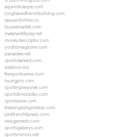
cryptominingplus.com
aquinoticiaspe.com
longhairedfrenchbulldog.com
lawyersforhire.co
businemarket.com
matahari88play.net
moneydescriptor.com
youthsmagazine.com
painaidee.net
sportsdarkest.com
webtoon.biz
thesportswires.com
hyungpro.com
sportingnewsnet.com
sportstime24day.com
sporteslive.com
theblingblingshields.com
pinkfrenchtipnails.com
newgamestv.com
sportsgallerys.com
sportsmirrors.net