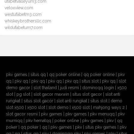
ufabetvalleyum3.com
veloxview.com
westufabetm3.com
whiskeybrothersllc.com
wildufabetum7.com
pkv games
|
situs qq
|
qq poker online
|
qq poker online
|
pkv
qq
|
pkv qq
|
pkv qq
|
pkv qq
|
pkv qq
|
situs slot
|
pkv qq
|
slot
demo gacor
|
slot thailand
|
judi resmi
|
dominoqq login
|
x500
slot
|
pg slot
|
slot gacor maxwin
|
situs slot gacor
|
slot anti
rungkat
|
situs slot gacor
|
slot anti rungkat
|
situs slot
|
demo
slot x500
|
x500 slot
|
slot demo
|
x500 slot
|
mahjong ways 2
|
slot gacor resmi
|
pkv games
|
pkv games
|
pkv menuqq
|
pkv
murniqq
|
pkv hematqq
|
poker online
|
pkv games
|
pkv
|
qq
poker
|
qq poker
|
qq
|
pkv games
|
pkv
|
situs pkv games
|
pkv
qq
|
qq
|
situs qq
|
pkv
|
dominoqq pkv
|
pkv games
|
pkv
|
situs