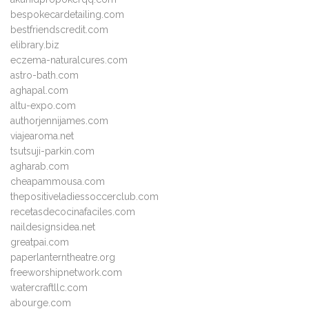
bespokecardetailing.com
bestfriendscredit.com
elibrary.biz
eczema-naturalcures.com
astro-bath.com
aghapal.com
altu-expo.com
authorjennijames.com
viajearoma.net
tsutsuji-parkin.com
agharab.com
cheapammousa.com
thepositiveladiessoccerclub.com
recetasdecocinafaciles.com
naildesignsidea.net
greatpai.com
paperlanterntheatre.org
freeworshipnetwork.com
watercraftllc.com
abourge.com