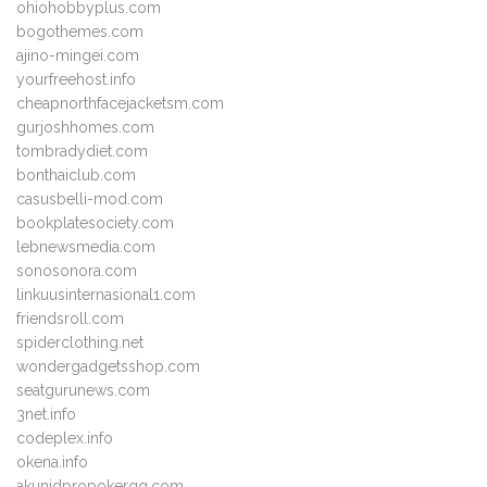
ohiohobbyplus.com
bogothemes.com
ajino-mingei.com
yourfreehost.info
cheapnorthfacejacketsm.com
gurjoshhomes.com
tombradydiet.com
bonthaiclub.com
casusbelli-mod.com
bookplatesociety.com
lebnewsmedia.com
sonosonora.com
linkuusinternasional1.com
friendsroll.com
spiderclothing.net
wondergadgetsshop.com
seatgurunews.com
3net.info
codeplex.info
okena.info
akunidpropokerqq.com