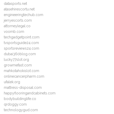
datasports.net
atasehirescortu.net
engineeringtechub.com
jerryescorts.com
attorneylegal.co
voomb.com
techgadgetpoint.com
tvsportsguide24.com
sportsreviews24.com
dubai360blog.com
lucky77slot.org
growmefast.com
mahkotahokislot.com
onlinecancerpharm.com
ufalek.org
mattress-disposal.com
happyflooringandcabinets.com
bodybuildinglife.co
qrdoggy.com
technologygud.com