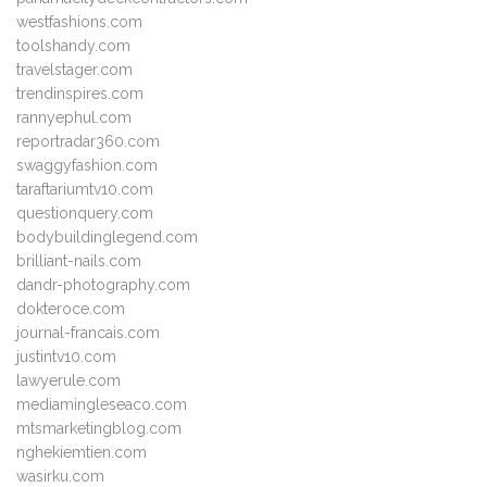
westfashions.com
toolshandy.com
travelstager.com
trendinspires.com
rannyephul.com
reportradar360.com
swaggyfashion.com
taraftariumtv10.com
questionquery.com
bodybuildinglegend.com
brilliant-nails.com
dandr-photography.com
dokteroce.com
journal-francais.com
justintv10.com
lawyerule.com
mediamingleseaco.com
mtsmarketingblog.com
nghekiemtien.com
wasirku.com